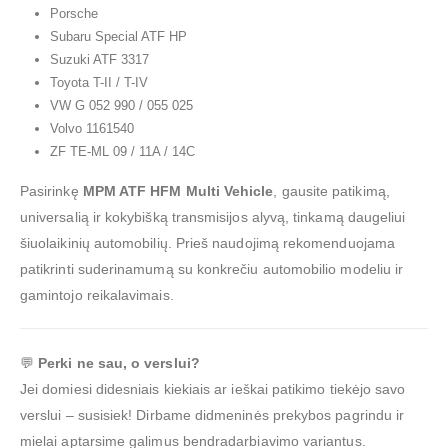
Porsche
Subaru Special ATF HP
Suzuki ATF 3317
Toyota T-II / T-IV
VW G 052 990 / 055 025
Volvo 1161540
ZF TE-ML 09 / 11A / 14C
Pasirinkę
MPM ATF HFM Multi Vehicle
, gausite patikimą,
universalią ir kokybišką transmisijos alyvą, tinkamą daugeliui
šiuolaikinių automobilių. Prieš naudojimą rekomenduojama
patikrinti suderinamumą su konkrečiu automobilio modeliu ir
gamintojo reikalavimais.
💬
Perki ne sau, o verslui?
Jei domiesi didesniais kiekiais ar ieškai patikimo tiekėjo savo
verslui – susisiek! Dirbame didmeninės prekybos pagrindu ir
mielai aptarsime galimus bendradarbiavimo variantus.