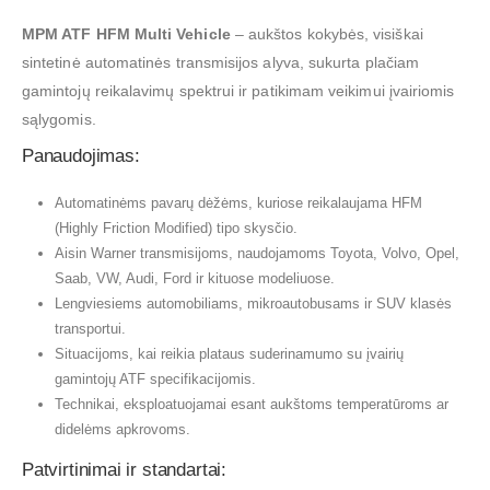
MPM ATF HFM Multi Vehicle
– aukštos kokybės, visiškai
sintetinė automatinės transmisijos alyva, sukurta plačiam
gamintojų reikalavimų spektrui ir patikimam veikimui įvairiomis
sąlygomis.
Panaudojimas:
Automatinėms pavarų dėžėms, kuriose reikalaujama HFM
(Highly Friction Modified) tipo skysčio.
Aisin Warner transmisijoms, naudojamoms Toyota, Volvo, Opel,
Saab, VW, Audi, Ford ir kituose modeliuose.
Lengviesiems automobiliams, mikroautobusams ir SUV klasės
transportui.
Situacijoms, kai reikia plataus suderinamumo su įvairių
gamintojų ATF specifikacijomis.
Technikai, eksploatuojamai esant aukštoms temperatūroms ar
didelėms apkrovoms.
Patvirtinimai ir standartai: