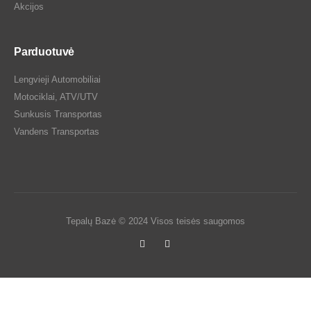
Akcijos
Parduotuvė
Lengvieji Automobiliai
Motociklai, ATV/UTV
Sunkusis Transportas
Vandens Transportas
Tepalų Bazė © 2024 Visos teisės saugomos