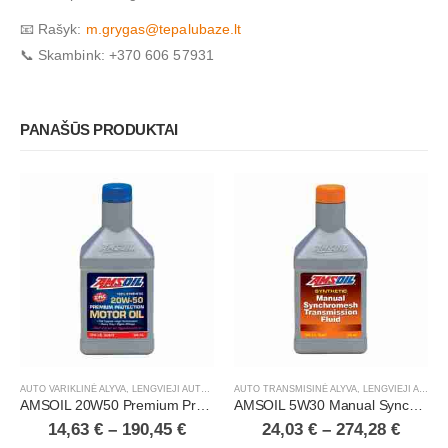
📧 Rašyk:
m.grygas@tepalubaze.lt
📞 Skambink: +370 606 57931
PANAŠŪS PRODUKTAI
AUTO VARIKLINĖ ALYVA
,
LENGVIEJI AUTOMOBILIAI
AUTO TRANSMISINĖ ALYVA
,
LENGVIEJI AUTOMOBILIAI
AMSOIL 20W50 Premium Protection 100% Synthetic Motor Oil
AMSOIL 5W30 Manual Synchromesh Transmission Fluid
14,63
€
–
190,45
€
24,03
€
–
274,28
€