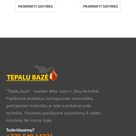
PASIRINKTI SAVYBES
PASIRINKTI SAVYBES
"Tepalų bazė" - kasdien dirba Jums ir Jūsų technikai.
Parinksime produktus įnoringiausiam automobiliui,
greičiausiam motociklui ar retai sutinkamai sodo
technikai. Visuomet pasiūlysime pasirinkimą iš keleto
kokybinių bei kainos lygių.
Turite klausimų?