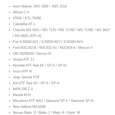
Aisin Warner JWS 3309 / JWS 3314
Allison C-4
47045 / ETL-7045E
Caterpillar AT-1
Chrysler MS 5931 / MS 7176 / MS 7176D / MS 7176E / MS 9417
/ MS-9602 (ATF+4)
Fiat 9.55550-AV1 / 9.55550-AV2 / 9.55550-AV4
Ford M2C202-B / M2C922-A1 / M2C924-A / Mercon-V
GM 19256039 / Dexron III
Honda ATF Z1
Hyundai ATF Red-1K / SP-II / SP-III
Isuzu ATF III
Jeep Special PSF
KIA ATF Red-1K / SP-II / SP-III
MAN 339 Z-3
Mazda M-III
Mitsubishi ATF MA1 / Diamond SP-II / Diamond SP-III
New Holland NH-530B
Nissan Matic D / Matic J / Matic K / Matic W