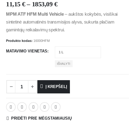
11,15
€
–
1853,09
€
MPM ATF HFM Multi Vehicle
– aukštos kokybės, visiškai
sintetinė automatinės transmisijos alyva, sukurta plačiam
gamintojų reikalavimų spektrui.
Produkto kodas:
16000HFM
MATAVIMO VIENETAS
IŠVALYTI
Į KREPŠELĮ
PRIDĖTI PRIE MĖGSTAMIAUSIŲ