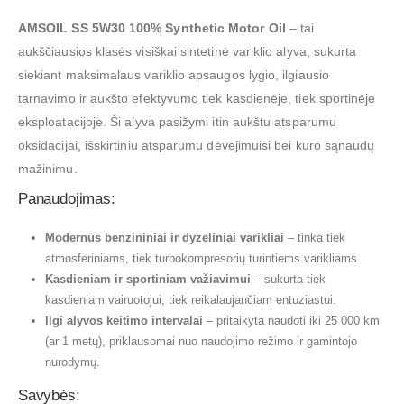
AMSOIL SS 5W30 100% Synthetic Motor Oil
– tai
aukščiausios klasės visiškai sintetinė variklio alyva, sukurta
siekiant maksimalaus variklio apsaugos lygio, ilgiausio
tarnavimo ir aukšto efektyvumo tiek kasdienėje, tiek sportinėje
eksploatacijoje. Ši alyva pasižymi itin aukštu atsparumu
oksidacijai, išskirtiniu atsparumu dėvėjimuisi bei kuro sąnaudų
mažinimu.
Panaudojimas:
Modernūs benzininiai ir dyzeliniai varikliai
– tinka tiek
atmosferiniams, tiek turbokompresorių turintiems varikliams.
Kasdieniam ir sportiniam važiavimui
– sukurta tiek
kasdieniam vairuotojui, tiek reikalaujančiam entuziastui.
Ilgi alyvos keitimo intervalai
– pritaikyta naudoti iki 25 000 km
(ar 1 metų), priklausomai nuo naudojimo režimo ir gamintojo
nurodymų.
Savybės: