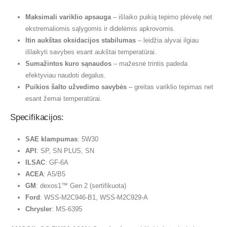
Maksimali variklio apsauga
– išlaiko puikią tepimo plėvelę net
ekstremaliomis sąlygomis ir didelėmis apkrovomis.
Itin aukštas oksidacijos stabilumas
– leidžia alyvai ilgiau
išlaikyti savybes esant aukštai temperatūrai.
Sumažintos kuro sąnaudos
– mažesnė trintis padeda
efektyviau naudoti degalus.
Puikios šalto užvedimo savybės
– greitas variklio tepimas net
esant žemai temperatūrai.
Specifikacijos:
SAE klampumas
: 5W30
API
: SP, SN PLUS, SN
ILSAC
: GF-6A
ACEA
: A5/B5
GM
: dexos1™ Gen 2 (sertifikuota)
Ford
: WSS-M2C946-B1, WSS-M2C929-A
Chrysler
: MS-6395