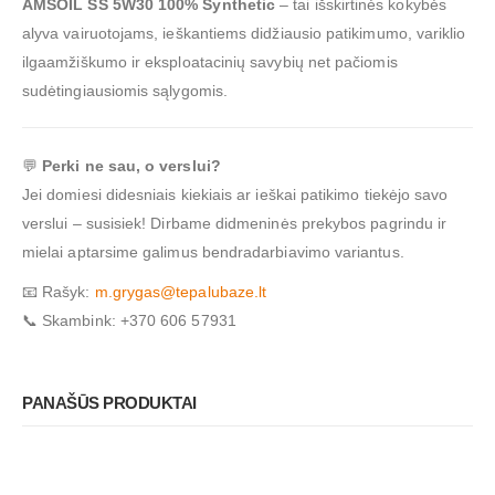
AMSOIL SS 5W30 100% Synthetic
– tai išskirtinės kokybės
alyva vairuotojams, ieškantiems didžiausio patikimumo, variklio
ilgaamžiškumo ir eksploatacinių savybių net pačiomis
sudėtingiausiomis sąlygomis.
💬
Perki ne sau, o verslui?
Jei domiesi didesniais kiekiais ar ieškai patikimo tiekėjo savo
verslui – susisiek! Dirbame didmeninės prekybos pagrindu ir
mielai aptarsime galimus bendradarbiavimo variantus.
📧 Rašyk:
m.grygas@tepalubaze.lt
📞 Skambink: +370 606 57931
PANAŠŪS PRODUKTAI