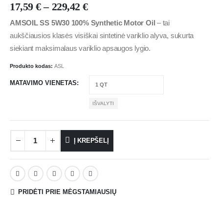
17,59
€
–
229,42
€
AMSOIL SS 5W30 100% Synthetic Motor Oil
– tai
aukščiausios klasės visiškai sintetinė variklio alyva, sukurta
siekiant maksimalaus variklio apsaugos lygio.
Produkto kodas:
ASL
MATAVIMO VIENETAS
IŠVALYTI
Į KREPŠELĮ
PRIDĖTI PRIE MĖGSTAMIAUSIŲ