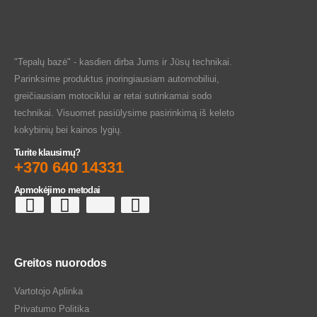
"Tepalų bazė" - kasdien dirba Jums ir Jūsų technikai.
Parinksime produktus įnoringiausiam automobiliui,
greičiausiam motociklui ar retai sutinkamai sodo
technikai. Visuomet pasiūlysime pasirinkimą iš keleto
kokybinių bei kainos lygių.
Turite klausimų?
+370 640 14331
Apmokėjimo metodai
Greitos nuorodos
Vartotojo Aplinka
Privatumo Politika