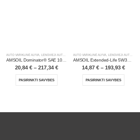
AUTO VARIKLINĖ ALYVA
,
LENGVIEJI AUTOMOBILIAI
AUTO VARIKLINĖ ALYVA
,
LENGVIEJI AUTOMOBILIAI
AMSOIL Dominator® SAE 10W30 Synthetic Racing Oil
AMSOIL Extended-Life 5W30 100% Synthetic Motor Oil
20,84
€
–
217,34
€
14,87
€
–
193,93
€
PASIRINKTI SAVYBES
PASIRINKTI SAVYBES