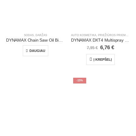
SODAS, DARŽAS
AUTO KOSMETIKA, PRIEŽIŪROS PRIEMONĖS
,
DYNAMAX Chain Saw Oil Bio 80 | 1 l
DYNAMAX DXT4 Multispray | 400 ml
6,76
€
7,95
€
DAUGIAU
Į KREPŠELĮ
-15%