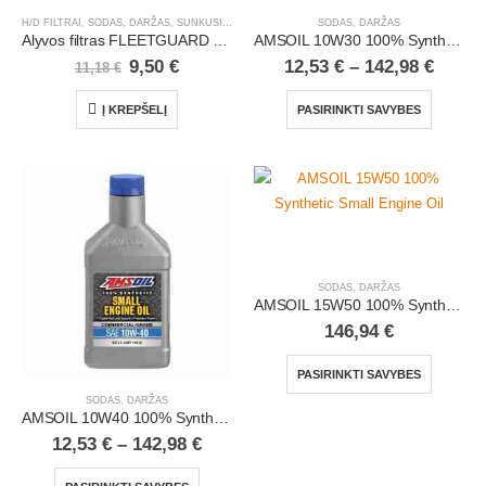
H/D FILTRAI
,
SODAS, DARŽAS
,
SUNKUSIS TRANSPORTAS
SODAS, DARŽAS
Alyvos filtras FLEETGUARD LF3615
AMSOIL 10W30 100% Synthetic Small-Engine Oil
9,50
€
12,53
€
–
142,98
€
11,18
€
Į KREPŠELĮ
PASIRINKTI SAVYBES
SODAS, DARŽAS
AMSOIL 15W50 100% Synthetic Small Engine Oil
146,94
€
PASIRINKTI SAVYBES
SODAS, DARŽAS
AMSOIL 10W40 100% Synthetic Small-Engine Oil
12,53
€
–
142,98
€