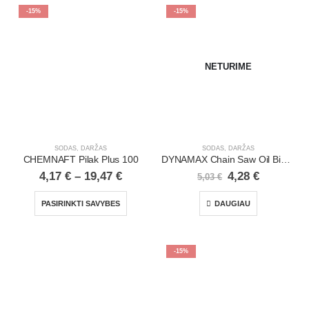
-15%
-15%
NETURIME
SODAS, DARŽAS
SODAS, DARŽAS
CHEMNAFT Pilak Plus 100
DYNAMAX Chain Saw Oil Bio 100 | 1 l
4,17
€
–
19,47
€
4,28
€
5,03
€
PASIRINKTI SAVYBES
DAUGIAU
-15%