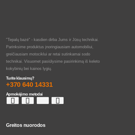
"Tepalų bazė" - kasdien dirba Jums ir Jūsų technikai.
Parinksime produktus įnoringiausiam automobiliui,
greičiausiam motociklui ar retai sutinkamai sodo
technikai. Visuomet pasiūlysime pasirinkimą iš keleto
kokybinių bei kainos lygių.
Turite klausimų?
+370 640 14331
Apmokėjimo metodai
Greitos nuorodos