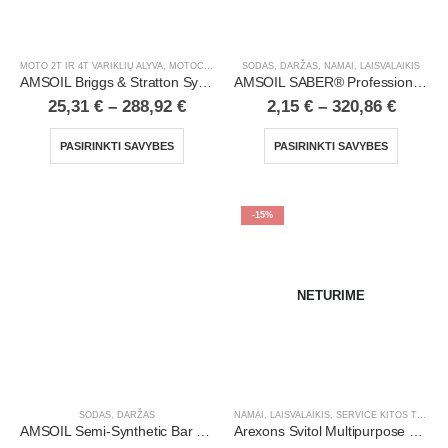
MOTO 2T IR 4T VARIKLIŲ ALYVA
,
MOTOCIKLAI, ATV/UTV
SODAS, DARŽAS
,
NAMAI, LAISVALAIKIS
,
NAMAI, LAISVALAIKIS
,
SODAS, DARŽ
AMSOIL Briggs & Stratton Synthetic 4T Racing Oil
AMSOIL SABER® Professional 100% Synthetic 2-Stroke Oil
25,31
€
–
288,92
€
2,15
€
–
320,86
€
PASIRINKTI SAVYBES
PASIRINKTI SAVYBES
-15%
NETURIME
SODAS, DARŽAS
NAMAI, LAISVALAIKIS
,
SERVICE KITOS TEPIMO PRIEMONĖS
AMSOIL Semi-Synthetic Bar and Chain Oil
Arexons Svitol Multipurpose Lubricant | 400 ml