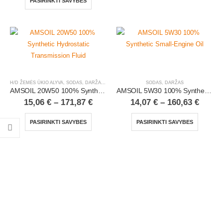
PASIRINKTI SAVYBES
H/D ŽEMĖS ŪKIO ALYVA
,
SODAS, DARŽAS
,
SUNKUSIS TRANSPORTAS
SODAS, DARŽAS
AMSOIL 20W50 100% Synthetic Hydrostatic Transmission Fluid
AMSOIL 5W30 100% Synthetic Small-Engine Oil
15,06
€
–
171,87
€
14,07
€
–
160,63
€
PASIRINKTI SAVYBES
PASIRINKTI SAVYBES