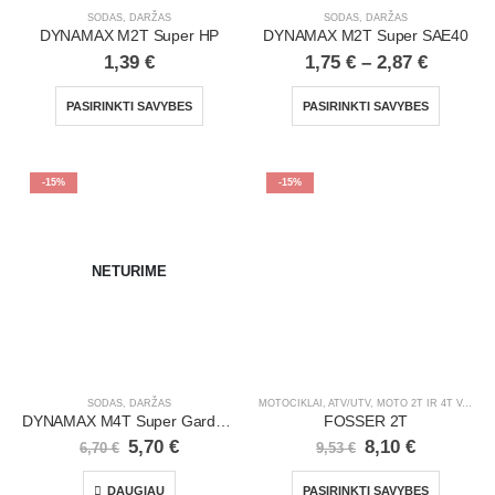
SODAS, DARŽAS
SODAS, DARŽAS
DYNAMAX M2T Super HP
DYNAMAX M2T Super SAE40
1,39
€
1,75
€
–
2,87
€
PASIRINKTI SAVYBES
PASIRINKTI SAVYBES
-15%
-15%
NETURIME
SODAS, DARŽAS
MOTOCIKLAI, ATV/UTV
,
MOTO 2T IR 4T VARIKLIŲ ALYVA
DYNAMAX M4T Super Garden 10W30 | 1 l
FOSSER 2T
5,70
€
8,10
€
6,70
€
9,53
€
DAUGIAU
PASIRINKTI SAVYBES