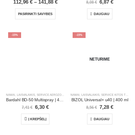
112,96
€
–
141,88
€
6,87
€
8,08
€
PASIRINKTI SAVYBES
DAUGIAU
-15%
-15%
NETURIME
NAMAI, LAISVALAIKIS
,
SERVICE AEROZOLINIAI PRODUKTAI
NAMAI, LAISVALAIKIS
,
SERVISO REIKMENYS
,
SERVICE KITOS TEPIMO PRIEMONĖS
,
SODAS, D
Bardahl BD-50 Multispray | 400 ml
BIZOL Universal+ u40 | 400 ml
6,30
€
7,28
€
7,41
€
8,56
€
Į KREPŠELĮ
DAUGIAU