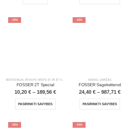
-15%
-15%
MOTOCIKLAI, ATV/UTV
,
MOTO 2T IR 4T VARIKLIŲ ALYVA
,
SODAS, DARŽAS
SODAS, DARŽAS
FOSSER 2T Special
FOSSER Sagekettenol
10,20
€
–
189,56
€
24,40
€
–
987,71
€
PASIRINKTI SAVYBES
PASIRINKTI SAVYBES
-15%
-15%