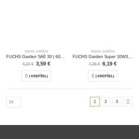
SODAS, DARŽAS
SODAS, DARŽAS
FUCHS Garden SAE 30 | 600 ml
FUCHS Garden Super 10W30 | 1 l
3,59
€
6,19
€
4,22
€
7,28
€
Į KREPŠELĮ
Į KREPŠELĮ
1
2
3