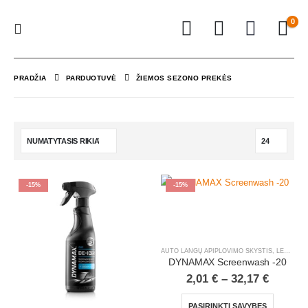
0
PRADŽIA
PARDUOTUVĖ
ŽIEMOS SEZONO PREKĖS
-15%
-15%
AUTO LANGŲ APIPLOVIMO SKYSTIS
,
LENGVIEJI AUTOMOBILIAI
DYNAMAX Screenwash -20
2,01
€
–
32,17
€
PASIRINKTI SAVYBES