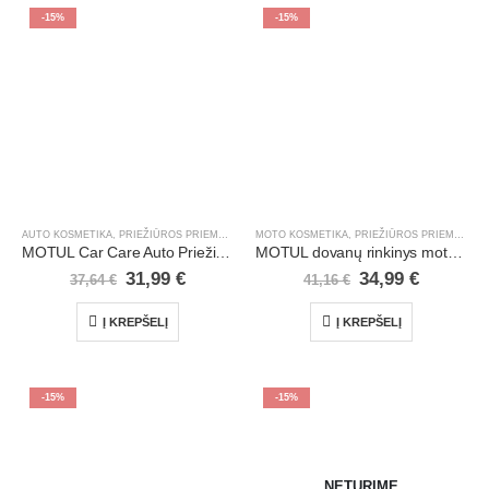
-15%
-15%
AUTO KOSMETIKA, PRIEŽIŪROS PRIEMONĖS
,
LENGVIEJI AUTOMOBILIAI
,
PROMO RINKINIAI
MOTO KOSMETIKA, PRIEŽIŪROS PRIEMONĖS
,
,
MOTUL Car Care Auto Priežiūros Rinkinys
MOTUL dovanų rinkinys motociklistams Mc1
31,99
€
34,99
€
37,64
€
41,16
€
Į KREPŠELĮ
Į KREPŠELĮ
-15%
-15%
NETURIME