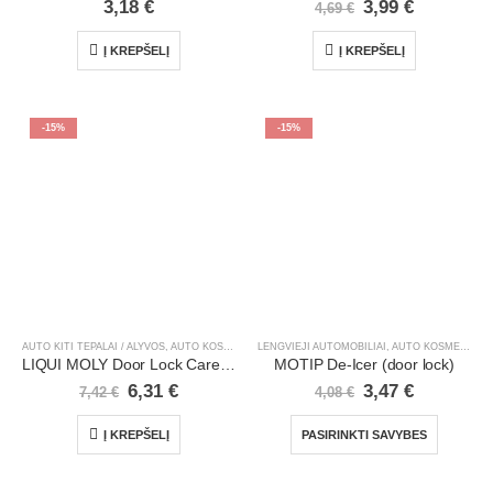
3,18
€
3,99
€
4,69
€
Į KREPŠELĮ
Į KREPŠELĮ
-15%
-15%
AUTO KITI TEPALAI / ALYVOS
,
AUTO KOSMETIKA, PRIEŽIŪROS PRIEMONĖS
LENGVIEJI AUTOMOBILIAI
,
AUTO KOSMETIKA, PRIEŽIŪROS PRIEMONĖS
,
LENGVIEJI AUTOM
LIQUI MOLY Door Lock Care | 50 ml
MOTIP De-Icer (door lock)
6,31
€
3,47
€
7,42
€
4,08
€
Į KREPŠELĮ
PASIRINKTI SAVYBES