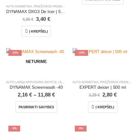
AUTO KOSMETIKA, PRIEŽIŪROS PRIEMONĖS
,
LENGVIEJI AUTOMOBILIAI
,
ŽIEMOS SEZONO P
DYNAMAX DXG3 De Icer | 500 ml
3,40
€
4,00
€
Į KREPŠELĮ
-15%
-15%
NETURIME
AUTO LANGŲ APIPLOVIMO SKYSTIS
,
LENGVIEJI AUTOMOBILIAI
,
ŽIEMOS SEZONO PREKĖS
AUTO KOSMETIKA, PRIEŽIŪROS PRIEMONĖS
,
DYNAMAX Screenwash -40
EXPERT deicer | 500 ml
2,16
€
–
11,88
€
2,80
€
3,29
€
PASIRINKTI SAVYBES
Į KREPŠELĮ
-5%
-5%