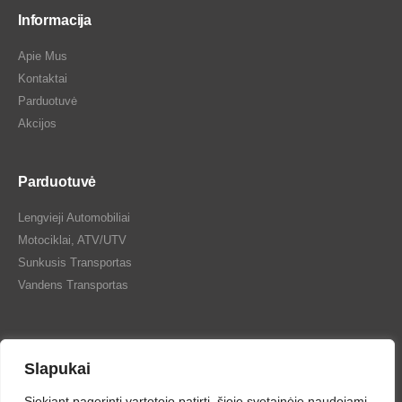
Informacija
Apie Mus
Kontaktai
Parduotuvė
Akcijos
Parduotuvė
Lengvieji Automobiliai
Motociklai, ATV/UTV
Sunkusis Transportas
Vandens Transportas
Slapukai
Siekiant pagerinti vartotojo patirtį, šioje svetainėje naudojami
Tepalų Bazė © 2024 Visos teisės saugomos