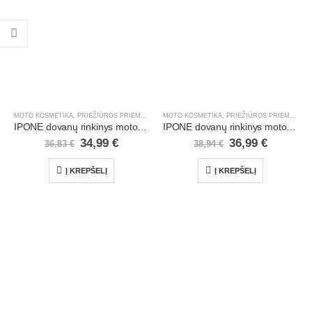
MOTO KOSMETIKA, PRIEŽIŪROS PRIEMONĖS
,
MOTOCIKLAI, ATV/UTV
,
ŽIEMOS SEZONO PREK
MOTO KOSMETIKA, PRIEŽIŪROS PRIEMONĖS
,
IPONE dovanų rinkinys motociklistams
IPONE dovanų rinkinys motociklo priežiūrai
34,99
€
36,99
€
36,83
€
38,94
€
Į KREPŠELĮ
Į KREPŠELĮ