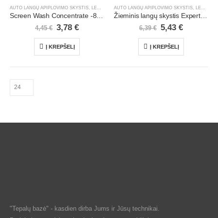
AUTO LANGŲ APIPLOVIMO SKYSTIS
,
LENGVIEJI AUTOMOBILIAI
AUTO LANGŲ APIPLOVIMO SKYSTIS
,
ŽIEMOS SEZONO PREKĖS
,
LENGVIEJI AUTOMOBILIAI
Screen Wash Concentrate -80 C | 1 l [.]
Žieminis langų skystis Expert -25C | 5 l (PET)
3,78
€
5,43
€
4,45
€
6,39
€
Į KREPŠELĮ
Į KREPŠELĮ
"Tepalų bazė" - kasdien dirba Jums ir Jūsų technikai.