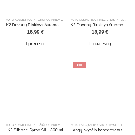
AUTO KOSMETIKA, PRIEŽIŪROS PRIEMONĖS
,
LENGVIEJI AUTOMOBILIAI
,
PROMO RINKINIAI
AUTO KOSMETIKA, PRIEŽIŪROS PRIEMONĖS
,
,
K2 Dovanų Rinkinys Automobilio Išorės Priežiūrai
K2 Dovanų Rinkinys Automobilio Vidaus Priežiūrai
16,99
€
18,99
€
Į KREPŠELĮ
Į KREPŠELĮ
-15%
AUTO KOSMETIKA, PRIEŽIŪROS PRIEMONĖS
,
LENGVIEJI AUTOMOBILIAI
AUTO LANGŲ APIPLOVIMO SKYSTIS
,
SERVICE KITOS TE
,
LENGVIEJI AUTOMOBILIAI
K2 Silicone Spray SIL | 300 ml
Langų skysčio koncentratas Expert -88C | 1 l