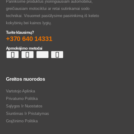
Parinksime produktus įnoringiausiam automobiliui,
greičiausiam motociklui ar retai sutinkamai sodo
technikai. Visuomet pasiūlysime pasirinkimą iš keleto
kokybinių bei kainos lygių.
Turite klausimų?
+370 640 14331
Apmokėjimo metodai
Greitos nuorodos
Vartotojo Aplinka
Privatumo Politika
Sąlygos Ir Nuostatos
Siuntimas Ir Pristatymas
Grąžinimo Politika