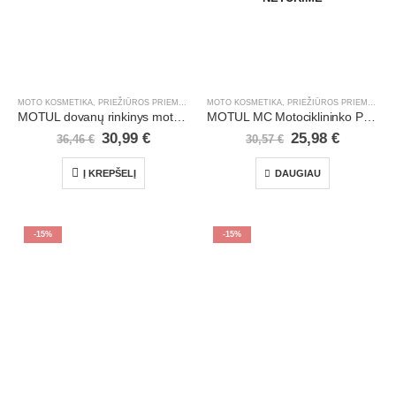
MOTO KOSMETIKA, PRIEŽIŪROS PRIEMONĖS
,
MOTOCIKLAI, ATV/UTV
,
PROMO RINKINIAI
MOTO KOSMETIKA, PRIEŽIŪROS PRIEMONĖS
,
ŽIE
,
MOTUL dovanų rinkinys motociklistams Mc2
MOTUL MC Motociklininko Priežiūros Dovanų Rinkinys 6099
30,99
€
25,98
€
36,46
€
30,57
€
Į KREPŠELĮ
DAUGIAU
-15%
-15%