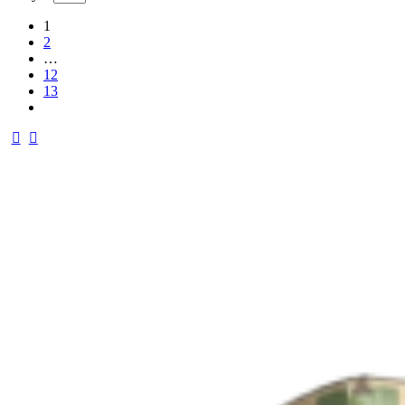
1
2
…
12
13