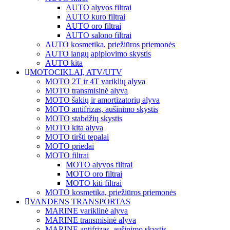
AUTO alyvos filtrai
AUTO kuro filtrai
AUTO oro filtrai
AUTO salono filtrai
AUTO kosmetika, priežiūros priemonės
AUTO langų apiplovimo skystis
AUTO kita
MOTOCIKLAI, ATV/UTV
MOTO 2T ir 4T variklių alyva
MOTO transmisinė alyva
MOTO šakių ir amortizatorių alyva
MOTO antifrizas, aušinimo skystis
MOTO stabdžių skystis
MOTO kita alyva
MOTO tiršti tepalai
MOTO priedai
MOTO filtrai
MOTO alyvos filtrai
MOTO oro filtrai
MOTO kiti filtrai
MOTO kosmetika, priežiūros priemonės
VANDENS TRANSPORTAS
MARINE variklinė alyva
MARINE transmisinė alyva
MARINE antifrizas, aušinimo skystis