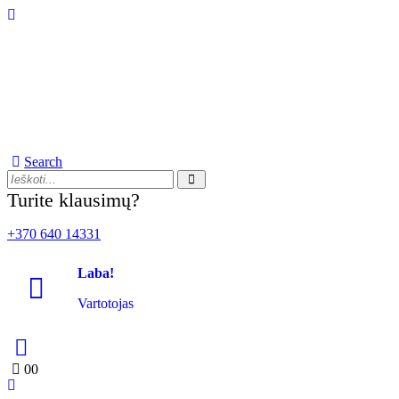
Search
Turite klausimų?
+370 640 14331
Laba!
Vartotojas
0
0