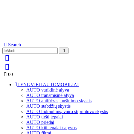
Search
0
0
LENGVIEJI AUTOMOBILIAI
AUTO variklinė alyva
AUTO transmisinė alyva
AUTO antifrizas, aušinimo skystis
AUTO stabdžių skystis
AUTO hidraulinis, vairo stiprintuvo skystis
AUTO tiršti tepalai
AUTO priedai
AUTO kiti tepalai / alyvos
AUTO filtrai