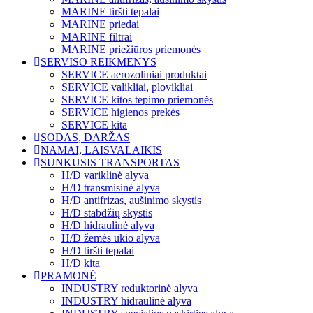
MARINE tiršti tepalai
MARINE priedai
MARINE filtrai
MARINE priežiūros priemonės
SERVISO REIKMENYS
SERVICE aerozoliniai produktai
SERVICE valikliai, plovikliai
SERVICE kitos tepimo priemonės
SERVICE higienos prekės
SERVICE kita
SODAS, DARŽAS
NAMAI, LAISVALAIKIS
SUNKUSIS TRANSPORTAS
H/D variklinė alyva
H/D transmisinė alyva
H/D antifrizas, aušinimo skystis
H/D stabdžių skystis
H/D hidraulinė alyva
H/D žemės ūkio alyva
H/D tiršti tepalai
H/D kita
PRAMONĖ
INDUSTRY reduktorinė alyva
INDUSTRY hidraulinė alyva