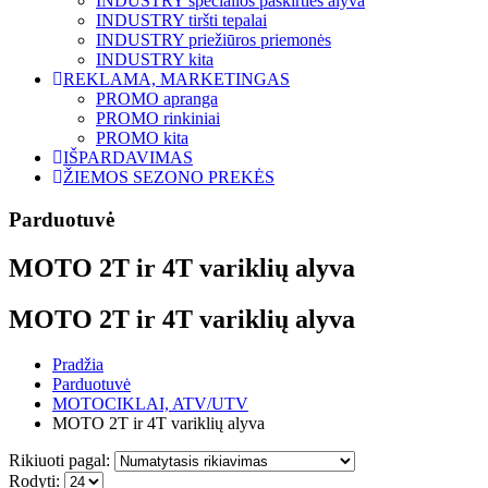
INDUSTRY specialios paskirties alyva
INDUSTRY tiršti tepalai
INDUSTRY priežiūros priemonės
INDUSTRY kita
REKLAMA, MARKETINGAS
PROMO apranga
PROMO rinkiniai
PROMO kita
IŠPARDAVIMAS
ŽIEMOS SEZONO PREKĖS
Parduotuvė
MOTO 2T ir 4T variklių alyva
MOTO 2T ir 4T variklių alyva
Pradžia
Parduotuvė
MOTOCIKLAI, ATV/UTV
MOTO 2T ir 4T variklių alyva
Rikiuoti pagal:
Rodyti: