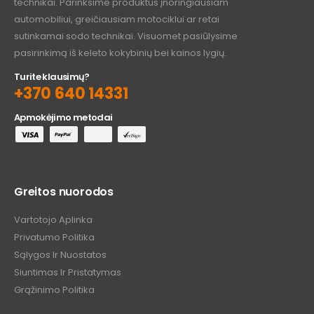
technikai. Parinksime produktus įnoringiausiam
automobiliui, greičiausiam motociklui ar retai
sutinkamai sodo technikai. Visuomet pasiūlysime
pasirinkimą iš keleto kokybinių bei kainos lygių.
Turite klausimų?
+370 640 14331
Apmokėjimo metodai
Greitos nuorodos
Vartotojo Aplinka
Privatumo Politika
Sąlygos Ir Nuostatos
Siuntimas Ir Pristatymas
Grąžinimo Politika