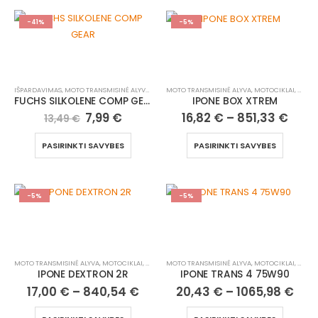
-41%
-5%
IŠPARDAVIMAS
,
MOTO TRANSMISINĖ ALYVA
,
MOTOCIKLAI, ATV/UTV
MOTO TRANSMISINĖ ALYVA
,
MOTOCIKLAI, ATV/UTV
FUCHS SILKOLENE COMP GEAR
IPONE BOX XTREM
7,99
€
16,82
€
–
851,33
€
13,49
€
PASIRINKTI SAVYBES
PASIRINKTI SAVYBES
-5%
-5%
MOTO TRANSMISINĖ ALYVA
,
MOTOCIKLAI, ATV/UTV
MOTO TRANSMISINĖ ALYVA
,
MOTOCIKLAI, ATV/UTV
IPONE DEXTRON 2R
IPONE TRANS 4 75W90
17,00
€
–
840,54
€
20,43
€
–
1065,98
€