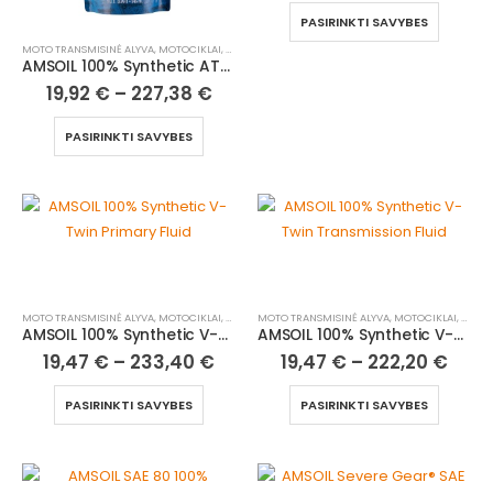
PASIRINKTI SAVYBES
MOTO TRANSMISINĖ ALYVA
,
MOTOCIKLAI, ATV/UTV
AMSOIL 100% Synthetic ATV/UTV Powertrain Fluid
19,92
€
–
227,38
€
PASIRINKTI SAVYBES
MOTO TRANSMISINĖ ALYVA
,
MOTOCIKLAI, ATV/UTV
MOTO TRANSMISINĖ ALYVA
,
MOTOCIKLAI, ATV/UTV
AMSOIL 100% Synthetic V-Twin Primary Fluid
AMSOIL 100% Synthetic V-Twin Transmission Fluid
19,47
€
–
233,40
€
19,47
€
–
222,20
€
PASIRINKTI SAVYBES
PASIRINKTI SAVYBES