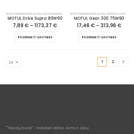
AUTO TRANSMISINĖ ALYVA
,
H/D TRANSMISINĖ ALYVA
AUTO TRANSMISINĖ ALYVA
,
LENGVIEJI AUTOMOBILIAI
,
LENGVIEJI AUTOMOBILIAI
,
MOTO TRANSMIS
MOTUL Drive Supra 80W90
MOTUL Gear 300 75W90
7,89
€
–
1173,37
€
17,46
€
–
313,96
€
PASIRINKTI SAVYBES
PASIRINKTI SAVYBES
1
2
"Tepalų bazė" - kasdien dirba Jums ir Jūsų