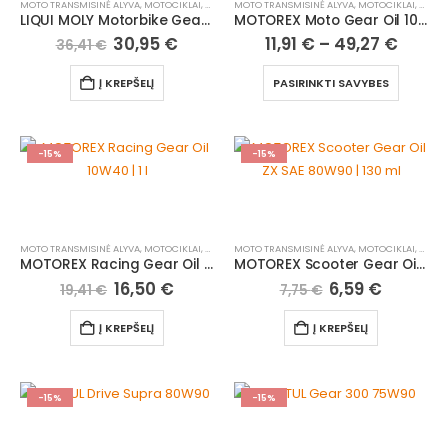
MOTO TRANSMISINĖ ALYVA
,
MOTOCIKLAI, ATV/UTV
MOTO TRANSMISINĖ ALYVA
,
MOTOCIKLAI, ATV/UTV
LIQUI MOLY Motorbike Gear Oil HD 150 | 1 l
MOTOREX Moto Gear Oil 10W30
30,95
€
11,91
€
–
49,27
€
36,41
€
Į KREPŠELĮ
PASIRINKTI SAVYBES
-15%
-15%
MOTO TRANSMISINĖ ALYVA
,
MOTOCIKLAI, ATV/UTV
MOTO TRANSMISINĖ ALYVA
,
MOTOCIKLAI, ATV/UTV
MOTOREX Racing Gear Oil 10W40 | 1 l
MOTOREX Scooter Gear Oil ZX SAE 80W90 | 130 ml
16,50
€
6,59
€
19,41
€
7,75
€
Į KREPŠELĮ
Į KREPŠELĮ
-15%
-15%