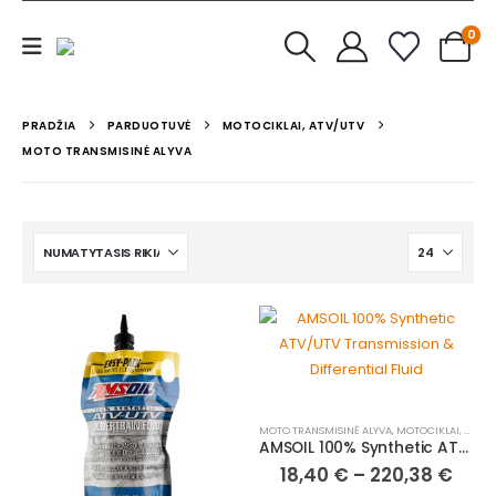
0
PRADŽIA
PARDUOTUVĖ
MOTOCIKLAI, ATV/UTV
MOTO TRANSMISINĖ ALYVA
MOTO TRANSMISINĖ ALYVA
,
MOTOCIKLAI, ATV/UTV
AMSOIL 100% Synthetic ATV/UTV Transmission & Differential Fluid
18,40
€
–
220,38
€