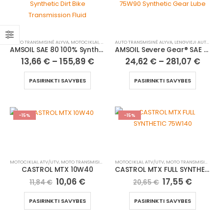
MOTO TRANSMISINĖ ALYVA
,
MOTOCIKLAI, ATV/UTV
AUTO TRANSMISINĖ ALYVA
,
LENGVIEJI AUTOMOBILIAI
AMSOIL SAE 80 100% Synthetic Dirt Bike Transmission Fluid
AMSOIL Severe Gear® SAE 75W90 Synthetic Gear Lube
13,66
€
–
155,89
€
24,62
€
–
281,07
€
PASIRINKTI SAVYBES
PASIRINKTI SAVYBES
-15%
-15%
MOTOCIKLAI, ATV/UTV
,
MOTO TRANSMISINĖ ALYVA
MOTOCIKLAI, ATV/UTV
,
MOTO TRANSMISINĖ ALYVA
CASTROL MTX 10W40
CASTROL MTX FULL SYNTHETIC 75W140
10,06
€
17,55
€
11,84
€
20,65
€
PASIRINKTI SAVYBES
PASIRINKTI SAVYBES