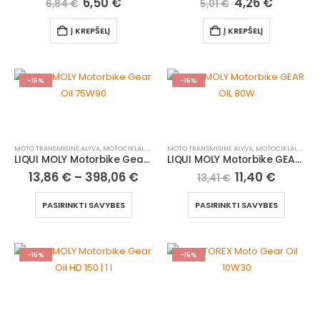
6,50
€
4,26
€
6,84
€
5,01
€
Į KREPŠELĮ
Į KREPŠELĮ
-15%
-15%
MOTO TRANSMISINĖ ALYVA
,
MOTOCIKLAI, ATV/UTV
MOTO TRANSMISINĖ ALYVA
,
MOTOCIKLAI, ATV/UTV
LIQUI MOLY Motorbike Gear Oil 75W90
LIQUI MOLY Motorbike GEAR OIL 80W
13,86
€
–
398,06
€
11,40
€
13,41
€
PASIRINKTI SAVYBES
PASIRINKTI SAVYBES
-15%
-15%