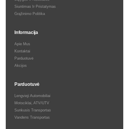
Siuntimas Ir Pristatymas
Grąžinimo Politika
Informacija
Apie Mus
Kontaktai
Parduotuvė
Akcijos
Parduotuvė
Lengvieji Automobiliai
Motociklai, ATV/UTV
Sunkusis Transportas
Vandens Transportas