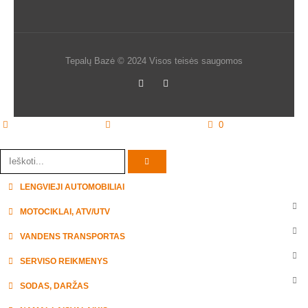
Tepalų Bazė © 2024 Visos teisės saugomos
0
Pradžia
Parduotuvė
krepšelis
LENGVIEJI AUTOMOBILIAI
MOTOCIKLAI, ATV/UTV
VANDENS TRANSPORTAS
SERVISO REIKMENYS
SODAS, DARŽAS