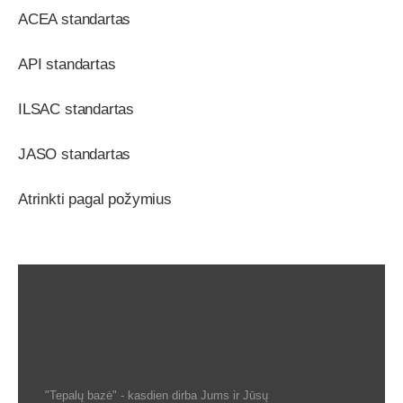
ACEA standartas
API standartas
ILSAC standartas
JASO standartas
Atrinkti pagal požymius
"Tepalų bazė" - kasdien dirba Jums ir Jūsų