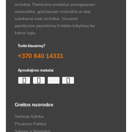
technikai. Parinksime produktus įnoringiausiam
automobiliui, greičiausiam motociklui ar retai
sutinkamai sodo technikai. Visuomet
pasiūlysime pasirinkimą iš keleto kokybinių bei
kainos lygių.
Turite klausimų?
+370 640 14331
Apmokėjimo metodai
Greitos nuorodos
Vartotojo Aplinka
Privatumo Politika
Sąlygos Ir Nuostatos