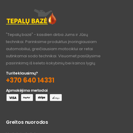
"Tepalų bazė" - kasdien dirba Jums ir Jūsų
technikai. Parinksime produktus įnoringiausiam
automobiliui, greičiausiam motociklui ar retai
sutinkamai sodo technikai. Visuomet pasiūlysime
pasirinkimą iš keleto kokybinių bei kainos lygių.
Turite klausimų?
+370 640 14331
Apmokėjimo metodai
Greitos nuorodos