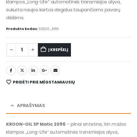
klampos „Long-Life“ automatinės transmisijos alyva,
sukurta naujos kartos degalus taupančioms pavarų
dėžėms.
Produkto kodas:
32820_KRN
Į KREPŠELĮ
PRIDĖTI PRIE MĖGSTAMIAUSIŲ
APRAŠYMAS
KROON-OIL SP Matic 2096
– pilnai sintetinė, itin mažos
klampos „Long-Life“ automatinės transmisijos alyva,