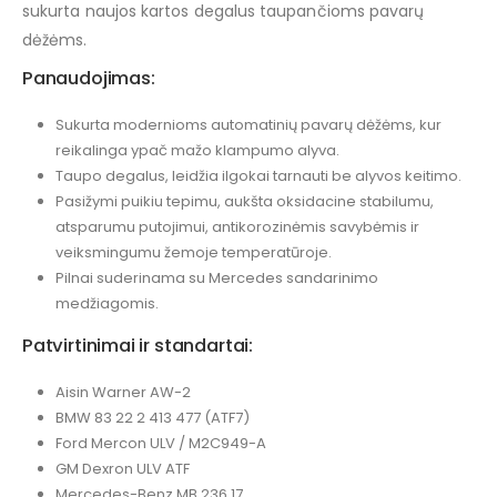
sukurta naujos kartos degalus taupančioms pavarų
dėžėms.
Panaudojimas:
Sukurta modernioms automatinių pavarų dėžėms, kur
reikalinga ypač mažo klampumo alyva.
Taupo degalus, leidžia ilgokai tarnauti be alyvos keitimo.
Pasižymi puikiu tepimu, aukšta oksidacine stabilumu,
atsparumu putojimui, antikorozinėmis savybėmis ir
veiksmingumu žemoje temperatūroje.
Pilnai suderinama su Mercedes sandarinimo
medžiagomis.
Patvirtinimai ir standartai:
Aisin Warner AW-2
BMW 83 22 2 413 477 (ATF7)
Ford Mercon ULV / M2C949-A
GM Dexron ULV ATF
Mercedes-Benz MB 236.17