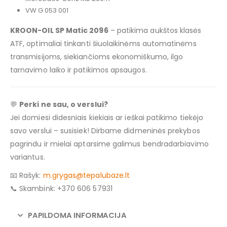
VW G 053 001
KROON-OIL SP Matic 2096
– patikima aukštos klasės
ATF, optimaliai tinkanti šiuolaikinėms automatinėms
transmisijoms, siekiančioms ekonomiškumo, ilgo
tarnavimo laiko ir patikimos apsaugos.
💬
Perki ne sau, o verslui?
Jei domiesi didesniais kiekiais ar ieškai patikimo tiekėjo
savo verslui – susisiek! Dirbame didmeninės prekybos
pagrindu ir mielai aptarsime galimus bendradarbiavimo
variantus.
📧 Rašyk:
m.grygas@tepalubaze.lt
📞 Skambink: +370 606 57931
PAPILDOMA INFORMACIJA