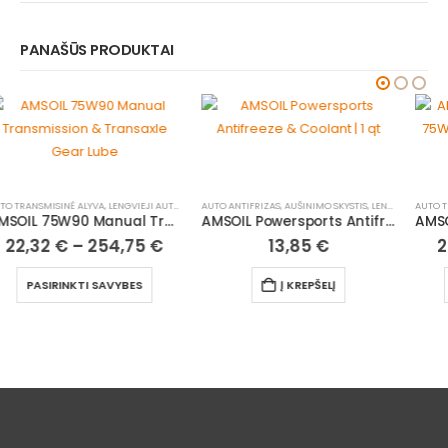
PANAŠŪS PRODUKTAI
AUTO ANTIFRIZAS, AUŠINIMO SKYSTIS
,
LENGVIEJI AUTOMOBILIAI
AUTO TRANSMISINĖ ALYVA
,
LENGVIEJI AUTOMOBILIAI
AMSOIL Powersports Antifreeze & Coolant | 1 qt
AMSOIL Severe Gear® SAE 75W140 Synthetic Gear Lube
13,85
€
24,63
€
–
281,10
€
Į KREPŠELĮ
PASIRINKTI SAVYBES