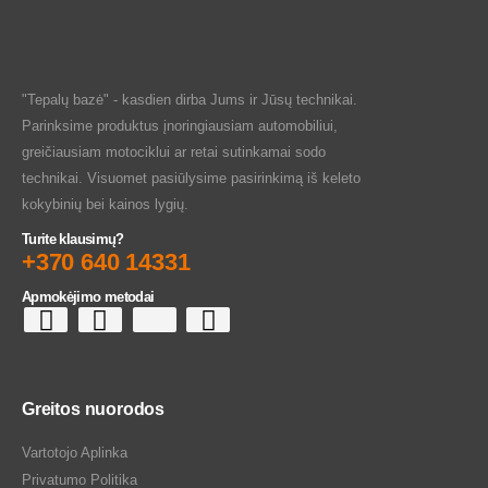
"Tepalų bazė" - kasdien dirba Jums ir Jūsų technikai.
Parinksime produktus įnoringiausiam automobiliui,
greičiausiam motociklui ar retai sutinkamai sodo
technikai. Visuomet pasiūlysime pasirinkimą iš keleto
kokybinių bei kainos lygių.
Turite klausimų?
+370 640 14331
Apmokėjimo metodai
Greitos nuorodos
Vartotojo Aplinka
Privatumo Politika