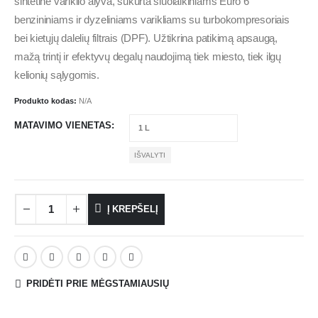
sintetinė variklio alyva, sukurta šiuolaikiniams Euro 6
benzininiams ir dyzeliniams varikliams su turbokompresoriais
bei kietųjų dalelių filtrais (DPF). Užtikrina patikimą apsaugą,
mažą trintį ir efektyvų degalų naudojimą tiek miesto, tiek ilgų
kelionių sąlygomis.
Produkto kodas:
N/A
MATAVIMO VIENETAS
IŠVALYTI
Į KREPŠELĮ
PRIDĖTI PRIE MĖGSTAMIAUSIŲ