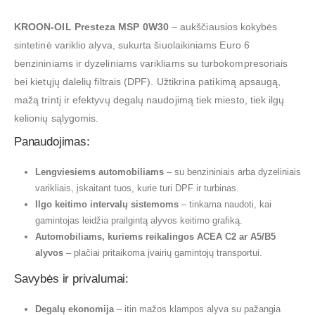
KROON-OIL Presteza MSP 0W30
– aukščiausios kokybės
sintetinė variklio alyva, sukurta šiuolaikiniams Euro 6
benzininiams ir dyzeliniams varikliams su turbokompresoriais
bei kietųjų dalelių filtrais (DPF). Užtikrina patikimą apsaugą,
mažą trintį ir efektyvų degalų naudojimą tiek miesto, tiek ilgų
kelionių sąlygomis.
Panaudojimas:
Lengviesiems automobiliams
– su benzininiais arba dyzeliniais
varikliais, įskaitant tuos, kurie turi DPF ir turbinas.
Ilgo keitimo intervalų sistemoms
– tinkama naudoti, kai
gamintojas leidžia prailgintą alyvos keitimo grafiką.
Automobiliams, kuriems reikalingos ACEA C2 ar A5/B5
alyvos
– plačiai pritaikoma įvairių gamintojų transportui.
Savybės ir privalumai:
Degalų ekonomija
– itin mažos klampos alyva su pažangia