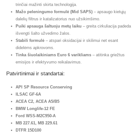
trinčiai mažinti skirta technologija.
Mažo peleningumo formulė (Mid SAPS)
– apsaugo kietųjų
dalelių filtrus ir katalizatorius nuo užsikimšimo.
Puiki apsauga šaltuoju metų laiku
– greita cirkuliacija padeda
išvengti šalto užvedimo žalos.
Stabili formulė
– atspari oksidacijai ir skilimui net esant
didelėms apkrovoms.
Tinka šiuolaikiniams Euro 6 varikliams
– atitinka griežtus
emisijos ir efektyvumo reikalavimus.
Patvirtinimai ir standartai:
API SP Resource Conserving
ILSAC GF-6A
ACEA C2, ACEA A5/B5
BMW Longlife-12 FE
Ford WSS-M2C950-A
MB 227.61, MB 229.61
DTFR 15D100