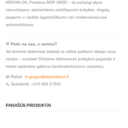
KROON-OIL Presteza MSP 0W30 – tai pažangi alyva
vairuotojams, siekiantiems aukščiausios kokybės, degalų
taupymo ir variklio ilgaamžiškumo net moderniausiuose
automobiliuose.
💬
Perki ne sau, o verslui?
Jei domiesi didesniais kiekiais ar ieškai patikimo tiekėjo savo
verslui – susisiek! Dirbame didmeninės prekybos pagrindu ir
mielai aptarsime galimus bendradarbiavimo variantus.
📧 Rašyk:
m.grygas@tepalubaze.lt
📞 Skambink: +370 606 57931
PANAŠŪS PRODUKTAI