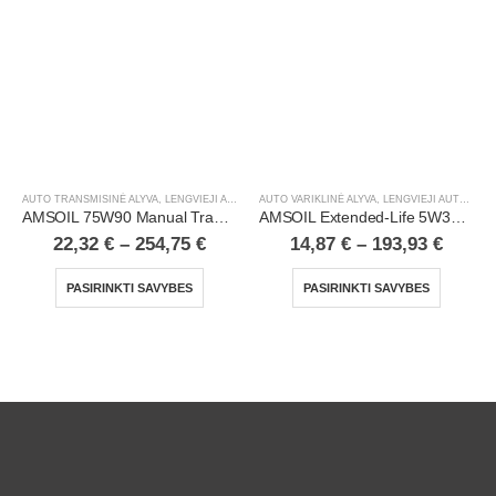
AUTO TRANSMISINĖ ALYVA
,
LENGVIEJI AUTOMOBILIAI
AUTO VARIKLINĖ ALYVA
,
LENGVIEJI AUTOMOBILIAI
AMSOIL 75W90 Manual Transmission & Transaxle Gear Lube
AMSOIL Extended-Life 5W30 100% Synthetic Motor Oil
22,32
€
–
254,75
€
14,87
€
–
193,93
€
PASIRINKTI SAVYBES
PASIRINKTI SAVYBES