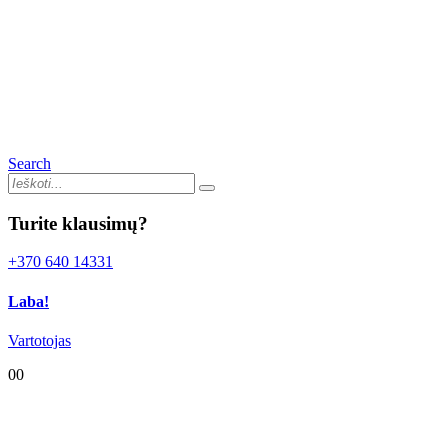
Search
Turite klausimų?
+370 640 14331
Laba!
Vartotojas
0
0