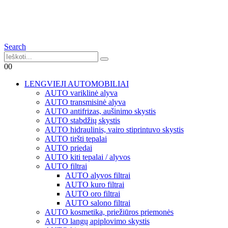
Search
0
0
LENGVIEJI AUTOMOBILIAI
AUTO variklinė alyva
AUTO transmisinė alyva
AUTO antifrizas, aušinimo skystis
AUTO stabdžių skystis
AUTO hidraulinis, vairo stiprintuvo skystis
AUTO tiršti tepalai
AUTO priedai
AUTO kiti tepalai / alyvos
AUTO filtrai
AUTO alyvos filtrai
AUTO kuro filtrai
AUTO oro filtrai
AUTO salono filtrai
AUTO kosmetika, priežiūros priemonės
AUTO langų apiplovimo skystis