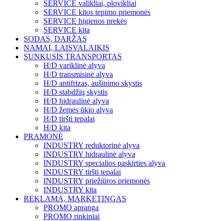
SERVICE valikliai, plovikliai
SERVICE kitos tepimo priemonės
SERVICE higienos prekės
SERVICE kita
SODAS, DARŽAS
NAMAI, LAISVALAIKIS
SUNKUSIS TRANSPORTAS
H/D variklinė alyva
H/D transmisinė alyva
H/D antifrizas, aušinimo skystis
H/D stabdžių skystis
H/D hidraulinė alyva
H/D žemės ūkio alyva
H/D tiršti tepalai
H/D kita
PRAMONĖ
INDUSTRY reduktorinė alyva
INDUSTRY hidraulinė alyva
INDUSTRY specialios paskirties alyva
INDUSTRY tiršti tepalai
INDUSTRY priežiūros priemonės
INDUSTRY kita
REKLAMA, MARKETINGAS
PROMO apranga
PROMO rinkiniai