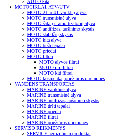
AUTO kita
MOTOCIKLAI, ATV/UTV
MOTO 2T ir 4T variklių alyva
MOTO transmisinė alyva
MOTO šakių ir amortizatorių alyva
MOTO antifrizas, aušinimo skystis
MOTO stabdžių skystis
MOTO kita alyva
MOTO tiršti tepalai
MOTO priedai
MOTO filtrai
MOTO alyvos filtrai
MOTO oro filtrai
MOTO kiti filtrai
MOTO kosmetika, priežiūros priemonės
VANDENS TRANSPORTAS
MARINE variklinė alyva
MARINE transmisinė alyva
MARINE antifrizas, aušinimo skystis
MARINE tiršti tepalai
MARINE priedai
MARINE filtrai
MARINE priežiūros priemonės
SERVISO REIKMENYS
SERVICE aerozoliniai produktai