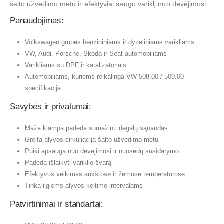
šalto užvedimo metu ir efektyviai saugo variklį nuo dėvėjimosi.
Panaudojimas:
Volkswagen grupės benzininiams ir dyzeliniams varikliams
VW, Audi, Porsche, Skoda ir Seat automobiliams
Varikliams su DPF ir katalizatoriais
Automobiliams, kuriems reikalinga VW 508.00 / 509.00
specifikacija
Savybės ir privalumai:
Maža klampa padeda sumažinti degalų sąnaudas
Greita alyvos cirkuliacija šalto užvedimo metu
Puiki apsauga nuo dėvėjimosi ir nuosėdų susidarymo
Padeda išlaikyti variklio švarą
Efektyvus veikimas aukštose ir žemose temperatūrose
Tinka ilgiems alyvos keitimo intervalams
Patvirtinimai ir standartai: