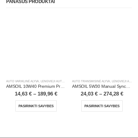
PANAŠŪS PRODUKTAI
AUTO VARIKLINĖ ALYVA
,
LENGVIEJI AUTOMOBILIAI
AUTO TRANSMISINĖ ALYVA
,
LENGVIEJI AUTOMOBILIAI
AMSOIL 10W40 Premium Protection 100% Synthetic Motor Oil
AMSOIL 5W30 Manual Synchromesh Transmission Fluid
14,63
€
–
189,96
€
24,03
€
–
274,28
€
PASIRINKTI SAVYBES
PASIRINKTI SAVYBES