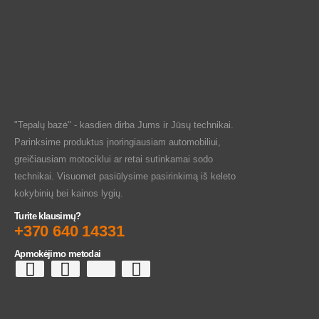
"Tepalų bazė" - kasdien dirba Jums ir Jūsų technikai.
Parinksime produktus įnoringiausiam automobiliui,
greičiausiam motociklui ar retai sutinkamai sodo
technikai. Visuomet pasiūlysime pasirinkimą iš keleto
kokybinių bei kainos lygių.
Turite klausimų?
+370 640 14331
Apmokėjimo metodai