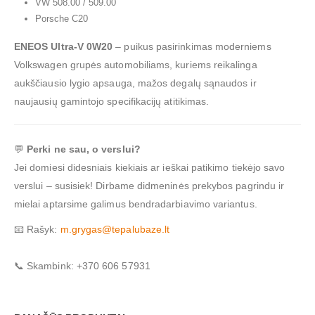
VW 508.00 / 509.00
Porsche C20
ENEOS Ultra-V 0W20
– puikus pasirinkimas moderniems
Volkswagen grupės automobiliams, kuriems reikalinga
aukščiausio lygio apsauga, mažos degalų sąnaudos ir
naujausių gamintojo specifikacijų atitikimas.
💬
Perki ne sau, o verslui?
Jei domiesi didesniais kiekiais ar ieškai patikimo tiekėjo savo
verslui – susisiek! Dirbame didmeninės prekybos pagrindu ir
mielai aptarsime galimus bendradarbiavimo variantus.
📧 Rašyk:
m.grygas@tepalubaze.lt
📞 Skambink: +370 606 57931