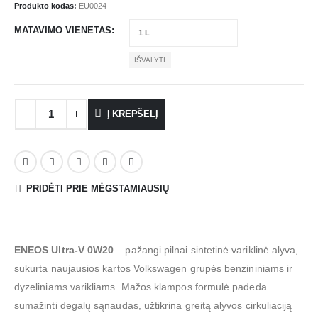
Produkto kodas:
EU0024
MATAVIMO VIENETAS
IŠVALYTI
Į KREPŠELĮ
PRIDĖTI PRIE MĖGSTAMIAUSIŲ
ENEOS Ultra-V 0W20
– pažangi pilnai sintetinė variklinė alyva,
sukurta naujausios kartos Volkswagen grupės benzininiams ir
dyzeliniams varikliams. Mažos klampos formulė padeda
sumažinti degalų sąnaudas, užtikrina greitą alyvos cirkuliaciją