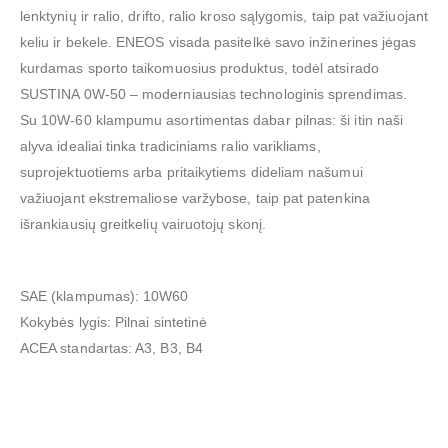
lenktynių ir ralio, drifto, ralio kroso sąlygomis, taip pat važiuojant
keliu ir bekele. ENEOS visada pasitelkė savo inžinerines jėgas
kurdamas sporto taikomuosius produktus, todėl atsirado
SUSTINA 0W-50 – moderniausias technologinis sprendimas.
Su 10W-60 klampumu asortimentas dabar pilnas: ši itin naši
alyva idealiai tinka tradiciniams ralio varikliams,
suprojektuotiems arba pritaikytiems dideliam našumui
važiuojant ekstremaliose varžybose, taip pat patenkina
išrankiausių greitkelių vairuotojų skonį.
SAE (klampumas): 10W60
Kokybės lygis: Pilnai sintetinė
ACEA standartas: A3, B3, B4