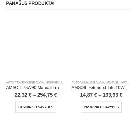
PANAŠŪS PRODUKTAI
AUTO TRANSMISINĖ ALYVA
,
LENGVIEJI AUTOMOBILIAI
AUTO VARIKLINĖ ALYVA
,
LENGVIEJI AUTOMOBILIAI
AMSOIL 75W90 Manual Transmission & Transaxle Gear Lube
AMSOIL Extended-Life 10W30 100% Synthetic Motor Oil
22,32
€
–
254,75
€
14,87
€
–
193,93
€
PASIRINKTI SAVYBES
PASIRINKTI SAVYBES