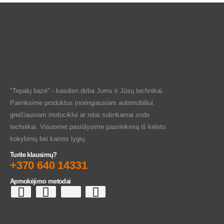
"Tepalų bazė" - kasdien dirba Jums ir Jūsų technikai.
Parinksime produktus įnoringiausiam automobiliui,
greičiausiam motociklui ar retai sutinkamai sodo
technikai. Visuomet pasiūlysime pasirinkimą iš keleto
kokybinių bei kainos lygių.
Turite klausimų?
+370 640 14331
Apmokėjimo metodai