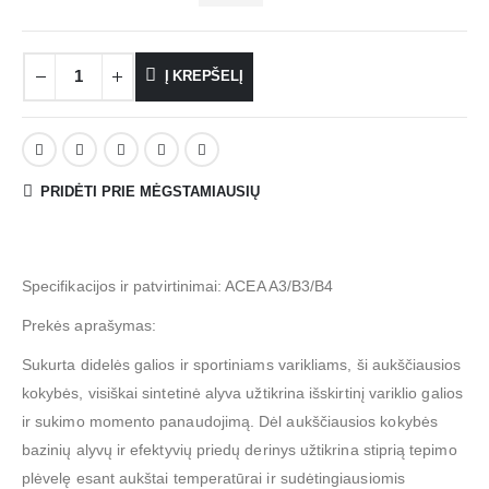
Į KREPŠELĮ
PRIDĖTI PRIE MĖGSTAMIAUSIŲ
Specifikacijos ir patvirtinimai: ACEA A3/B3/B4
Prekės aprašymas:
Sukurta didelės galios ir sportiniams varikliams, ši aukščiausios
kokybės, visiškai sintetinė alyva užtikrina išskirtinį variklio galios
ir sukimo momento panaudojimą. Dėl aukščiausios kokybės
bazinių alyvų ir efektyvių priedų derinys užtikrina stiprią tepimo
plėvelę esant aukštai temperatūrai ir sudėtingiausiomis