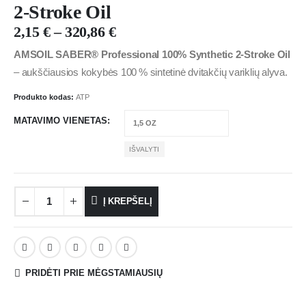
2-Stroke Oil
2,15
€
–
320,86
€
AMSOIL SABER® Professional 100% Synthetic 2-Stroke Oil
– aukščiausios kokybės 100 % sintetinė dvitakčių variklių alyva.
Produkto kodas:
ATP
MATAVIMO VIENETAS
IŠVALYTI
Į KREPŠELĮ
PRIDĖTI PRIE MĖGSTAMIAUSIŲ