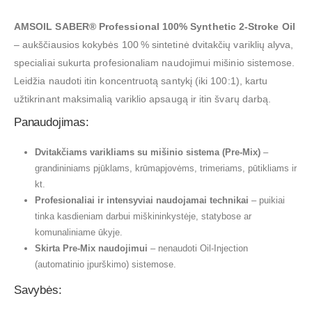
AMSOIL SABER® Professional 100% Synthetic 2-Stroke Oil
– aukščiausios kokybės 100 % sintetinė dvitakčių variklių alyva,
specialiai sukurta profesionaliam naudojimui mišinio sistemose.
Leidžia naudoti itin koncentruotą santykį (iki 100:1), kartu
užtikrinant maksimalią variklio apsaugą ir itin švarų darbą.
Panaudojimas:
Dvitakčiams varikliams su mišinio sistema (Pre-Mix)
–
grandininiams pjūklams, krūmapjovėms, trimeriams, pūtikliams ir
kt.
Profesionaliai ir intensyviai naudojamai technikai
– puikiai
tinka kasdieniam darbui miškininkystėje, statybose ar
komunaliniame ūkyje.
Skirta Pre-Mix naudojimui
– nenaudoti Oil-Injection
(automatinio įpurškimo) sistemose.
Savybės: