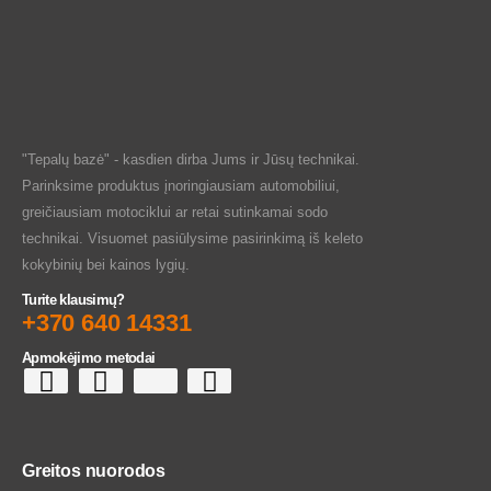
"Tepalų bazė" - kasdien dirba Jums ir Jūsų technikai.
Parinksime produktus įnoringiausiam automobiliui,
greičiausiam motociklui ar retai sutinkamai sodo
technikai. Visuomet pasiūlysime pasirinkimą iš keleto
kokybinių bei kainos lygių.
Turite klausimų?
+370 640 14331
Apmokėjimo metodai
Greitos nuorodos