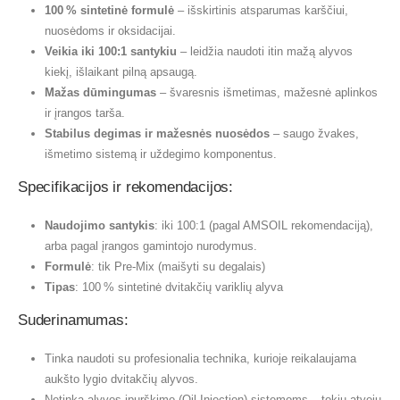
100 % sintetinė formulė
– išskirtinis atsparumas karščiui,
nuosėdoms ir oksidacijai.
Veikia iki 100:1 santykiu
– leidžia naudoti itin mažą alyvos
kiekį, išlaikant pilną apsaugą.
Mažas dūmingumas
– švaresnis išmetimas, mažesnė aplinkos
ir įrangos tarša.
Stabilus degimas ir mažesnės nuosėdos
– saugo žvakes,
išmetimo sistemą ir uždegimo komponentus.
Specifikacijos ir rekomendacijos:
Naudojimo santykis
: iki 100:1 (pagal AMSOIL rekomendaciją),
arba pagal įrangos gamintojo nurodymus.
Formulė
: tik Pre-Mix (maišyti su degalais)
Tipas
: 100 % sintetinė dvitakčių variklių alyva
Suderinamumas:
Tinka naudoti su profesionalia technika, kurioje reikalaujama
aukšto lygio dvitakčių alyvos.
Netinka alyvos įpurškimo (Oil-Injection) sistemoms – tokiu atveju