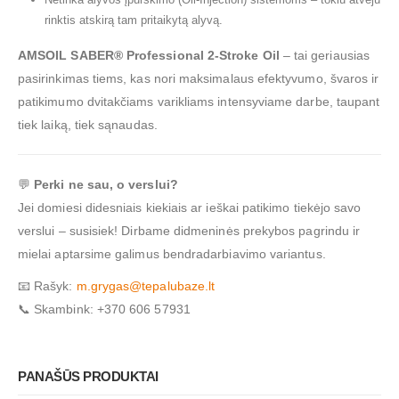
rinktis atskirą tam pritaikytą alyvą.
AMSOIL SABER® Professional 2-Stroke Oil
– tai geriausias
pasirinkimas tiems, kas nori maksimalaus efektyvumo, švaros ir
patikimumo dvitakčiams varikliams intensyviame darbe, taupant
tiek laiką, tiek sąnaudas.
💬
Perki ne sau, o verslui?
Jei domiesi didesniais kiekiais ar ieškai patikimo tiekėjo savo
verslui – susisiek! Dirbame didmeninės prekybos pagrindu ir
mielai aptarsime galimus bendradarbiavimo variantus.
📧 Rašyk:
m.grygas@tepalubaze.lt
📞 Skambink: +370 606 57931
PANAŠŪS PRODUKTAI