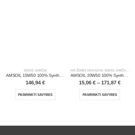
SODAS, DARŽAS
H/D ŽEMĖS ŪKIO ALYVA
,
SODAS, DARŽAS
,
SUN
AMSOIL 15W50 100% Synthetic Small Engine Oil
AMSOIL 20W50 100% Synthetic Hydrostatic Transmission Fluid
146,94
€
15,06
€
–
171,87
€
PASIRINKTI SAVYBES
PASIRINKTI SAVYBES