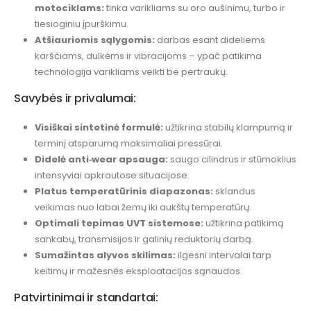
motociklams:
tinka varikliams su oro aušinimu, turbo ir
tiesioginiu įpurškimu.
Atšiauriomis sąlygomis:
darbas esant dideliems
karščiams, dulkėms ir vibracijoms – ypač patikima
technologija varikliams veikti be pertraukų.
Savybės ir privalumai:
Visiškai sintetinė formulė:
užtikrina stabilų klampumą ir
terminį atsparumą maksimaliai pressūrai.
Didelė anti‑wear apsauga:
saugo cilindrus ir stūmoklius
intensyviai apkrautose situacijose.
Platus temperatūrinis diapazonas:
sklandus
veikimas nuo labai žemų iki aukštų temperatūrų.
Optimali tepimas UVT sistemose:
užtikrina patikimą
sankabų, transmisijos ir galinių reduktorių darbą.
Sumažintas alyvos skilimas:
ilgesni intervalai tarp
keitimų ir mažesnės eksploatacijos sąnaudos.
Patvirtinimai ir standartai: