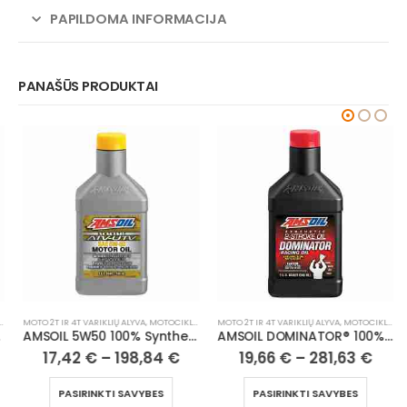
PAPILDOMA INFORMACIJA
PANAŠŪS PRODUKTAI
MOTO 2T IR 4T VARIKLIŲ ALYVA
,
MOTOCIKLAI, ATV/UTV
MOTO 2T IR 4T VARIKLIŲ ALYVA
,
MOTOCIKLAI, ATV/UTV
AMSOIL 5W50 100% Synthetic ATV/UTV Motor Oil
AMSOIL DOMINATOR® 100% Synthetic 2-Stroke Racing Oil
17,42
€
–
198,84
€
19,66
€
–
281,63
€
PASIRINKTI SAVYBES
PASIRINKTI SAVYBES