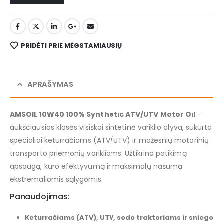
PRIDĖTI PRIE MĖGSTAMIAUSIŲ
APRAŠYMAS
AMSOIL 10W40 100% Synthetic ATV/UTV Motor Oil
–
aukščiausios klasės visiškai sintetinė variklio alyva, sukurta
specialiai keturračiams (ATV/UTV) ir mažesnių motorinių
transporto priemonių varikliams. Užtikrina patikimą
apsaugą, kuro efektyvumą ir maksimalų našumą
ekstremaliomis sąlygomis.
Panaudojimas:
Keturračiams (ATV), UTV, sodo traktoriams ir sniego