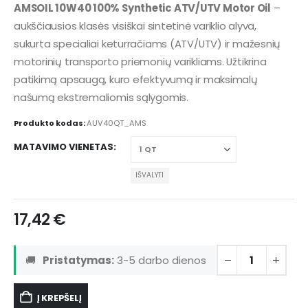
AMSOIL 10W40 100% Synthetic ATV/UTV Motor Oil
–
aukščiausios klasės visiškai sintetinė variklio alyva,
sukurta specialiai keturračiams (ATV/UTV) ir mažesnių
motorinių transporto priemonių varikliams. Užtikrina
patikimą apsaugą, kuro efektyvumą ir maksimalų
našumą ekstremaliomis sąlygomis.
Produkto kodas:
AUV40QT_AMS
MATAVIMO VIENETAS
IŠVALYTI
17,42
€
🚚
Pristatymas:
3-5 darbo dienos
Į KREPŠELĮ