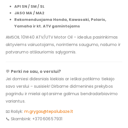
API SN / SM / SL
JASO MA / MA2
Rekomenduojama Honda, Kawasaki, Polaris,
Yamaha ir kt. ATV gamintojams
AMSOIL 10W40 ATV/UTV Motor Oil – idealus pasirinkimas
aktyviems vairuotojams, norintiems saugumo, našumo ir
patvarumo atšiauriomis sąlygomis.
💬
Perki ne sau, o verslui?
Jei domiesi didesniais kiekiais ar ieškai patikimo tiekėjo
savo verslui – susisiek! Dirbame didmeninės prekybos
pagrindu ir mielai aptarsime galimus bendradarbiavimo
variantus.
📧 Rašyk:
m.grygas@tepalubaze.lt
📞 Skambink: +370 606 57931