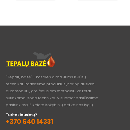
"Tepalų bazė" - kasdien dirba Jums ir Jūsų
technikai. Parinksime produktus įnoringiausiam
automobiliui, greičiausiam motociklui ar retai
sutinkamai sodo technikai. Visuomet pasiūlysime
pasirinkimą iš keleto kokybinių bei kainos lygių.
Turite klausimų?
+370 640 14331