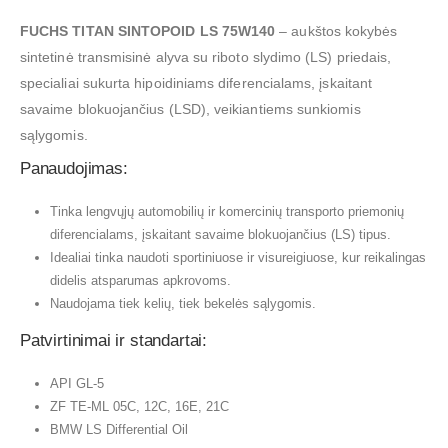
FUCHS TITAN SINTOPOID LS 75W140
– aukštos kokybės
sintetinė transmisinė alyva su riboto slydimo (LS) priedais,
specialiai sukurta hipoidiniams diferencialams, įskaitant
savaime blokuojančius (LSD), veikiantiems sunkiomis
sąlygomis.
Panaudojimas:
Tinka lengvųjų automobilių ir komercinių transporto priemonių
diferencialams, įskaitant savaime blokuojančius (LS) tipus.
Idealiai tinka naudoti sportiniuose ir visureigiuose, kur reikalingas
didelis atsparumas apkrovoms.
Naudojama tiek kelių, tiek bekelės sąlygomis.
Patvirtinimai ir standartai:
API GL-5
ZF TE-ML 05C, 12C, 16E, 21C
BMW LS Differential Oil