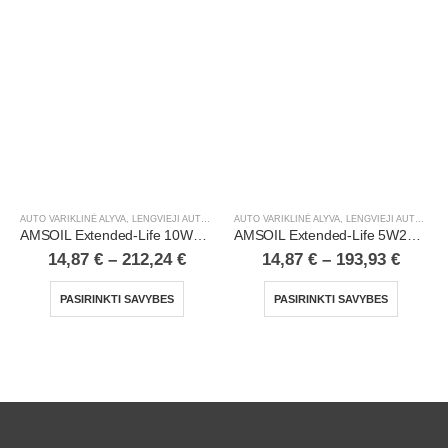
AUTO VARIKLINĖ ALYVA
,
LENGVIEJI AUTOMOBILIAI
AUTO VARIKLINĖ ALYVA
,
LENGVIEJI AUTOMOBILIAI
AMSOIL Extended-Life 10W40 100% Synthetic Motor Oil
AMSOIL Extended-Life 5W20 100% Synthetic Motor Oil
14,87
€
–
212,24
€
14,87
€
–
193,93
€
PASIRINKTI SAVYBES
PASIRINKTI SAVYBES