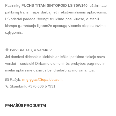
Pasirinkę
FUCHS TITAN SINTOPOID LS 75W140
, užtikrinate
patikimą transmisijos darbą net ir ekstremaliomis apkrovomis.
LS priedai padeda išvengti triukšmo posūkiuose, o stabili
klampa garantuoja ilgaamžę apsaugą visomis eksploatavimo
sąlygomis.
💬
Perki ne sau, o verslui?
Jei domiesi didesniais kiekiais ar ieškai patikimo tiekėjo savo
verslui – susisiek! Dirbame didmeninės prekybos pagrindu ir
mielai aptarsime galimus bendradarbiavimo variantus.
📧 Rašyk:
m.grygas@tepalubaze.lt
📞 Skambink: +370 606 57931
PANAŠŪS PRODUKTAI