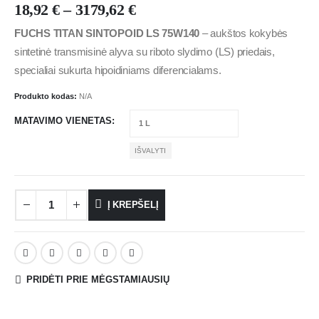
18,92
€
–
3179,62
€
FUCHS TITAN SINTOPOID LS 75W140
– aukštos kokybės
sintetinė transmisinė alyva su riboto slydimo (LS) priedais,
specialiai sukurta hipoidiniams diferencialams.
Produkto kodas:
N/A
MATAVIMO VIENETAS
IŠVALYTI
Į KREPŠELĮ
PRIDĖTI PRIE MĖGSTAMIAUSIŲ