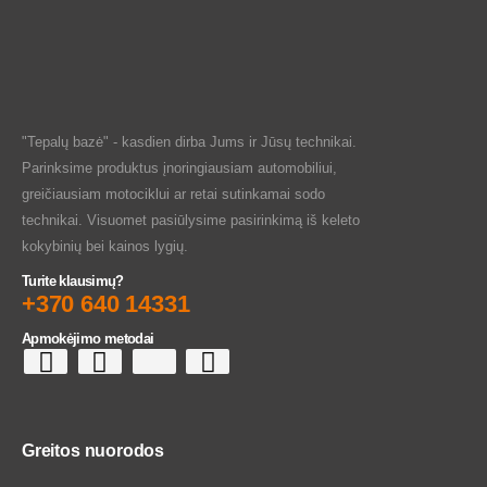
"Tepalų bazė" - kasdien dirba Jums ir Jūsų technikai.
Parinksime produktus įnoringiausiam automobiliui,
greičiausiam motociklui ar retai sutinkamai sodo
technikai. Visuomet pasiūlysime pasirinkimą iš keleto
kokybinių bei kainos lygių.
Turite klausimų?
+370 640 14331
Apmokėjimo metodai
Greitos nuorodos