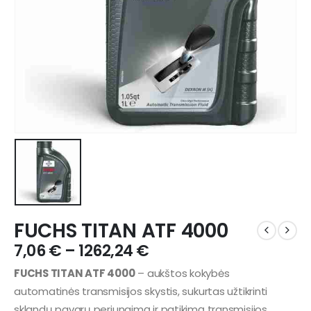
FUCHS TITAN ATF 4000
7,06
€
–
1262,24
€
FUCHS TITAN ATF 4000
– aukštos kokybės
automatinės transmisijos skystis, sukurtas užtikrinti
sklandų pavarų perjungimą ir patikimą transmisijos