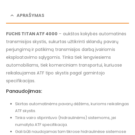
APRAŠYMAS
FUCHS TITAN ATF 4000
– aukštos kokybės automatinės
transmisijos skystis, sukurtas užtikrinti sklandų pavarų
perjungimą ir patikimą transmisijos darbą įvairiomis
eksploatavimo sąlygomis. Tinka tiek lengviesiems
automobiliams, tiek komerciniam transportui, kuriuose
reikalaujamas ATF tipo skystis pagal gamintojo
specifikacijas.
Panaudojimas:
Skirtas automatinėms pavarų dėžėms, kurioms reikalingas
ATF skystis.
Tinka vairo stiprintuvo (hidraulinėms) sistemoms, jei
numatyta ATF specifikacija.
Gali būti naudojamas tam tikrose hidraulinėse sistemose