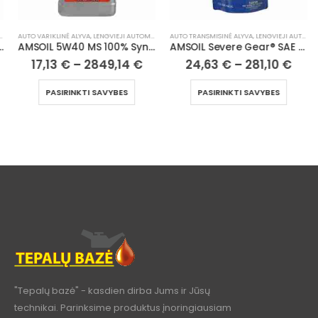
AUTO VARIKLINĖ ALYVA
,
LENGVIEJI AUTOMOBILIAI
AUTO TRANSMISINĖ ALYVA
,
LENGVIEJI AUTOMOBILIAI
AMSOIL 5W40 MS 100% Synthetic European Motor Oil
AMSOIL Severe Gear® SAE 75W140 Synthetic Gear Lube
17,13
€
–
2849,14
€
24,63
€
–
281,10
€
PASIRINKTI SAVYBES
PASIRINKTI SAVYBES
"Tepalų bazė" - kasdien dirba Jums ir Jūsų
technikai. Parinksime produktus įnoringiausiam