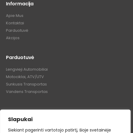
Informacija
Apie Mus
Kontaktai
Parduotuvė
Akcijos
Parduotuvė
Lengvieji Automobiliai
Motociklai, ATV/UTV
Sunkusis Transportas
Vandens Transportas
Slapukai
Tepalų Bazė © 2024 Visos teisės saugomos
Siekiant pagerinti vartotojo patirtį, šioje svetainėje