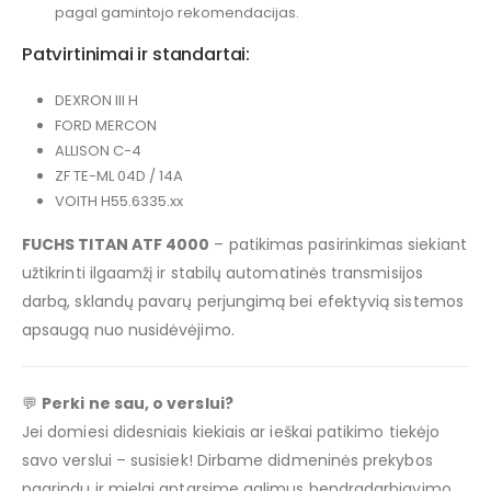
pagal gamintojo rekomendacijas.
Patvirtinimai ir standartai:
DEXRON III H
FORD MERCON
ALLISON C-4
ZF TE-ML 04D / 14A
VOITH H55.6335.xx
FUCHS TITAN ATF 4000
– patikimas pasirinkimas siekiant
užtikrinti ilgaamžį ir stabilų automatinės transmisijos
darbą, sklandų pavarų perjungimą bei efektyvią sistemos
apsaugą nuo nusidėvėjimo.
💬
Perki ne sau, o verslui?
Jei domiesi didesniais kiekiais ar ieškai patikimo tiekėjo
savo verslui – susisiek! Dirbame didmeninės prekybos
pagrindu ir mielai aptarsime galimus bendradarbiavimo