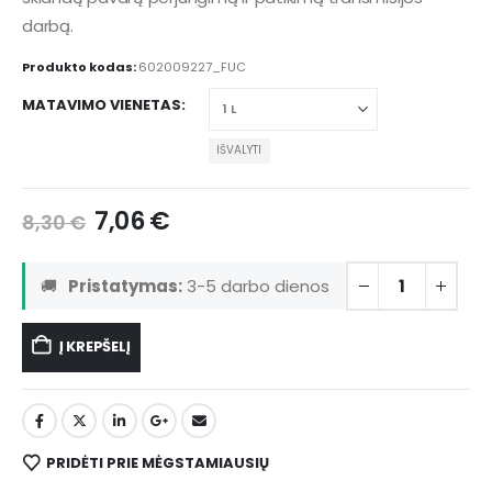
darbą.
Produkto kodas:
602009227_FUC
MATAVIMO VIENETAS
IŠVALYTI
7,06
€
8,30
€
🚚
Pristatymas:
3-5 darbo dienos
Į KREPŠELĮ
PRIDĖTI PRIE MĖGSTAMIAUSIŲ