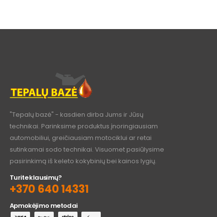
"Tepalų bazė" - kasdien dirba Jums ir Jūsų
technikai. Parinksime produktus įnoringiausiam
automobiliui, greičiausiam motociklui ar retai
sutinkamai sodo technikai. Visuomet pasiūlysime
pasirinkimą iš keleto kokybinių bei kainos lygių.
Turite klausimų?
+370 640 14331
Apmokėjimo metodai