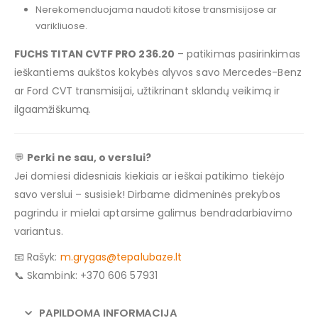
Nerekomenduojama naudoti kitose transmisijose ar
varikliuose.
FUCHS TITAN CVTF PRO 236.20
– patikimas pasirinkimas
ieškantiems aukštos kokybės alyvos savo Mercedes-Benz
ar Ford CVT transmisijai, užtikrinant sklandų veikimą ir
ilgaamžiškumą.
💬
Perki ne sau, o verslui?
Jei domiesi didesniais kiekiais ar ieškai patikimo tiekėjo
savo verslui – susisiek! Dirbame didmeninės prekybos
pagrindu ir mielai aptarsime galimus bendradarbiavimo
variantus.
📧 Rašyk:
m.grygas@tepalubaze.lt
📞 Skambink: +370 606 57931
PAPILDOMA INFORMACIJA