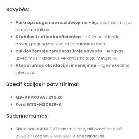
Savybės:
Puiki apsauga nuo nusidėvėjimo
– ilgesnis transmisijos
tarnavimo laikas.
Stabilus trinties koeficientas
– užtikrina sklandų
pavarų perjungimą viso eksploatavimo metu.
Puikios žemoje temperatūroje savybės
– lengvas
užvedimas ir sklandus veikimas šaltuoju metų laiku.
Atsparumas oksidacijai ir senėjimui
– ilgesni keitimo
intervalai.
Specifikacijos ir patvirtinimai:
MB-APPROVAL 236.20
Ford WSS-M2C928-A
Suderinamumas:
Skirta naudoti tik CVT transmisijose, atitinkančiose MB
236.20 ir Ford WSS-M2C928-A specifikacijas.