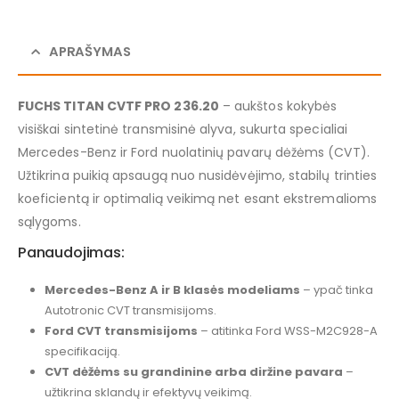
APRAŠYMAS
FUCHS TITAN CVTF PRO 236.20
– aukštos kokybės
visiškai sintetinė transmisinė alyva, sukurta specialiai
Mercedes-Benz ir Ford nuolatinių pavarų dėžėms (CVT).
Užtikrina puikią apsaugą nuo nusidėvėjimo, stabilų trinties
koeficientą ir optimalią veikimą net esant ekstremalioms
sąlygoms.
Panaudojimas:
Mercedes-Benz A ir B klasės modeliams
– ypač tinka
Autotronic CVT transmisijoms.
Ford CVT transmisijoms
– atitinka Ford WSS-M2C928-A
specifikaciją.
CVT dėžėms su grandinine arba diržine pavara
–
užtikrina sklandų ir efektyvų veikimą.