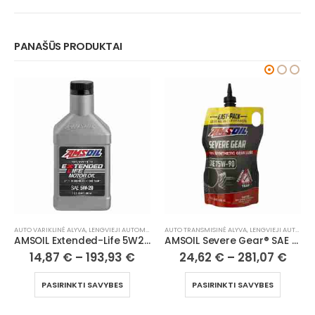
PANAŠŪS PRODUKTAI
AUTO VARIKLINĖ ALYVA
,
H/D TRANSMISINĖ ALYVA
,
LENGVIEJI AUTOMOBILIAI
,
LENGVIEJI AUTOMOBILIAI
AUTO TRANSMISINĖ ALYVA
,
LENGVIEJI AUTOMOBILIAI
AMSOIL Extended-Life 5W20 100% Synthetic Motor Oil
AMSOIL Severe Gear® SAE 75W90 Synthetic Gear Lube
14,87
€
–
193,93
€
24,62
€
–
281,07
€
PASIRINKTI SAVYBES
PASIRINKTI SAVYBES