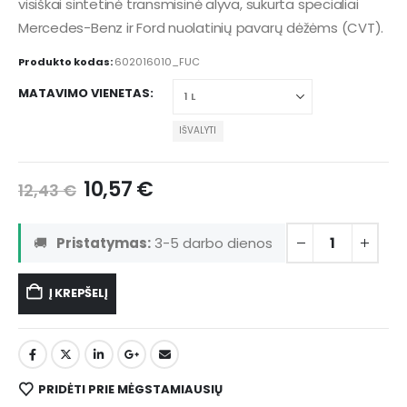
visiškai sintetinė transmisinė alyva, sukurta specialiai
Mercedes-Benz ir Ford nuolatinių pavarų dėžėms (CVT).
Produkto kodas:
602016010_FUC
MATAVIMO VIENETAS
IŠVALYTI
10,57
€
12,43
€
🚚
Pristatymas:
3-5 darbo dienos
Į KREPŠELĮ
PRIDĖTI PRIE MĖGSTAMIAUSIŲ