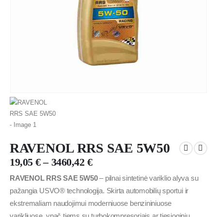
RAVENOL RRS SAE 5W50
19,05
€
–
3460,42
€
RAVENOL RRS SAE 5W50
– pilnai sintetinė variklio alyva su
pažangia USVO® technologija. Skirta automobilių sportui ir
ekstremaliam naudojimui moderniuose benzininiuose
varikliuose, ypač tiems su turbokompresoriais ar tiesioginiu