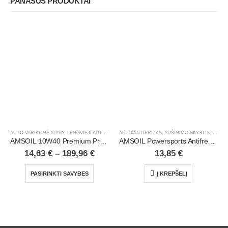
PANAŠŪS PRODUKTAI
AUTO VARIKLINĖ ALYVA
,
LENGVIEJI AUTOMOBILIAI
AUTO ANTIFRIZAS, AUŠINIMO SKYSTIS
,
LENGV
AMSOIL 10W40 Premium Protection 100% Synthetic Motor Oil
AMSOIL Powersports Antifreeze & Coolant | 1 qt
14,63
€
–
189,96
€
13,85
€
PASIRINKTI SAVYBES
Į KREPŠELĮ