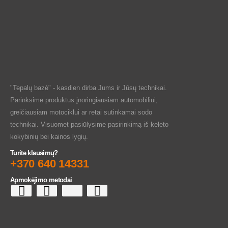
"Tepalų bazė" - kasdien dirba Jums ir Jūsų technikai.
Parinksime produktus įnoringiausiam automobiliui,
greičiausiam motociklui ar retai sutinkamai sodo
technikai. Visuomet pasiūlysime pasirinkimą iš keleto
kokybinių bei kainos lygių.
Turite klausimų?
+370 640 14331
Apmokėjimo metodai