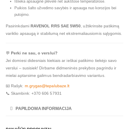
Išlieka apsauginė plėvelė net aukštose temperatūrose.
Puikios šalto užvedimo savybės ir apsauga nuo korozijos bei
putojimo.
Pasirinkdami
RAVENOL RRS SAE 5W50
, užtikrinsite patikimą
variklio apsaugą ir stabilumą net ekstremaliausiomis sąlygomis.
💬
Perki ne sau, o verslui?
Jei domiesi didesniais kiekiais ar ieškai patikimo tiekėjo savo
verslui – susisiek! Dirbame didmeninės prekybos pagrindu ir
mielai aptarsime galimus bendradarbiavimo variantus.
📧 Rašyk:
m.grygas@tepalubaze.lt
📞 Skambink: +370 606 57931
PAPILDOMA INFORMACIJA