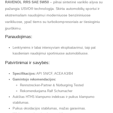
RAVENOL RRS SAE 5W50
– pilnai sintetinė variklio alyva su
pažangia USVO® technologija. Skirta automobilių sportui ir
ekstremaliam naudojimui moderniuose benzininiuose
varikliuose, ypač tiems su turbokompresoriais ar tiesioginiu
įpurškimu.
Panaudojimas:
Lenktynėms ir labai intensyviam eksploatavimui, taip pat
kasdieniam naudojimui sportiniuose automobiliuose.
Patvirtinimai ir savybės:
Specifikacijos:
API SN/CF, ACEA A3/B4
Gamintojo rekomendacijos:
Rennstrecken-Partner & Nürburgring Tested
Rekomenduojama Ralf Schumacher
Aukštas HTHS klampumo indeksas ir puikus klampumo
stabilumas.
Puikus oksidacijos stabilumas, mažas garavimas.