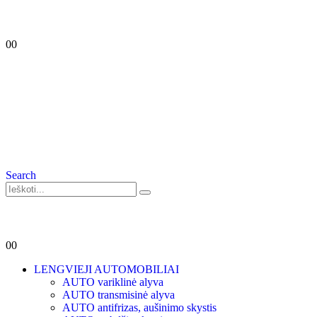
0
0
Search
0
0
LENGVIEJI AUTOMOBILIAI
AUTO variklinė alyva
AUTO transmisinė alyva
AUTO antifrizas, aušinimo skystis