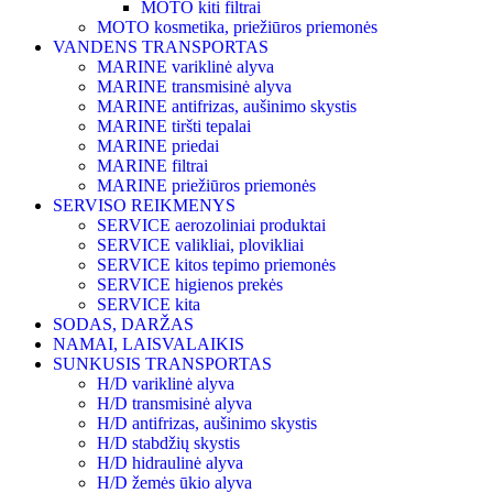
MOTO kiti filtrai
MOTO kosmetika, priežiūros priemonės
VANDENS TRANSPORTAS
MARINE variklinė alyva
MARINE transmisinė alyva
MARINE antifrizas, aušinimo skystis
MARINE tiršti tepalai
MARINE priedai
MARINE filtrai
MARINE priežiūros priemonės
SERVISO REIKMENYS
SERVICE aerozoliniai produktai
SERVICE valikliai, plovikliai
SERVICE kitos tepimo priemonės
SERVICE higienos prekės
SERVICE kita
SODAS, DARŽAS
NAMAI, LAISVALAIKIS
SUNKUSIS TRANSPORTAS
H/D variklinė alyva
H/D transmisinė alyva
H/D antifrizas, aušinimo skystis
H/D stabdžių skystis
H/D hidraulinė alyva
H/D žemės ūkio alyva