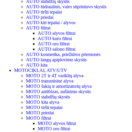
AUTO stabdžių skystis
AUTO hidraulinis, vairo stiprintuvo skystis
AUTO tiršti tepalai
AUTO priedai
AUTO kiti tepalai / alyvos
AUTO filtrai
AUTO alyvos filtrai
AUTO kuro filtrai
AUTO oro filtrai
AUTO salono filtrai
AUTO kosmetika, priežiūros priemonės
AUTO langų apiplovimo skystis
AUTO kita
MOTOCIKLAI, ATV/UTV
MOTO 2T ir 4T variklių alyva
MOTO transmisinė alyva
MOTO šakių ir amortizatorių alyva
MOTO antifrizas, aušinimo skystis
MOTO stabdžių skystis
MOTO kita alyva
MOTO tiršti tepalai
MOTO priedai
MOTO filtrai
MOTO alyvos filtrai
MOTO oro filtrai