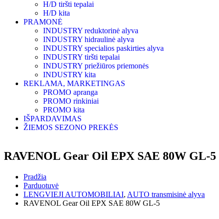
H/D tiršti tepalai
H/D kita
PRAMONĖ
INDUSTRY reduktorinė alyva
INDUSTRY hidraulinė alyva
INDUSTRY specialios paskirties alyva
INDUSTRY tiršti tepalai
INDUSTRY priežiūros priemonės
INDUSTRY kita
REKLAMA, MARKETINGAS
PROMO apranga
PROMO rinkiniai
PROMO kita
IŠPARDAVIMAS
ŽIEMOS SEZONO PREKĖS
RAVENOL Gear Oil EPX SAE 80W GL-5
Pradžia
Parduotuvė
LENGVIEJI AUTOMOBILIAI
,
AUTO transmisinė alyva
RAVENOL Gear Oil EPX SAE 80W GL-5