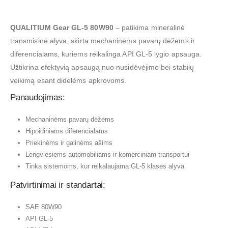
QUALITIUM Gear GL-5 80W90
– patikima mineralinė
transmisinė alyva, skirta mechaninėms pavarų dėžėms ir
diferencialams, kuriems reikalinga API GL-5 lygio apsauga.
Užtikrina efektyvią apsaugą nuo nusidėvėjimo bei stabilų
veikimą esant didelėms apkrovoms.
Panaudojimas:
Mechaninėms pavarų dėžėms
Hipoidiniams diferencialams
Priekinėms ir galinėms ašims
Lengviesiems automobiliams ir komerciniam transportui
Tinka sistemoms, kur reikalaujama GL-5 klasės alyva
Patvirtinimai ir standartai:
SAE 80W90
API GL-5