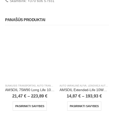
📞 Skambink: +370 606 57931
PANAŠŪS PRODUKTAI
SUNKUSIS TRANSPORTAS
,
AUTO TRANSMISINĖ ALYVA
AUTO VARIKLINĖ ALYVA
,
H/D TRANSMISINĖ ALYVA
,
LENGVIEJI AUTOMOBILIAI
,
LENGVIEJI 
AMSOIL 75W90 Long Life 100% Synthetic Gear Lube
AMSOIL Extended-Life 10W30 100% Synthetic Motor Oil
21,47
€
–
223,89
€
14,87
€
–
193,93
€
PASIRINKTI SAVYBES
PASIRINKTI SAVYBES