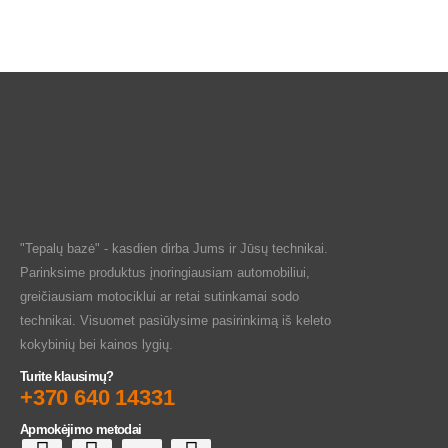
"Tepalų bazė" - kasdien dirba Jums ir Jūsų technikai.
Parinksime produktus įnoringiausiam automobiliui,
greičiausiam motociklui ar retai sutinkamai sodo
technikai. Visuomet pasiūlysime pasirinkimą iš keleto
kokybinių bei kainos lygių.
Turite klausimų?
+370 640 14331
Apmokėjimo metodai