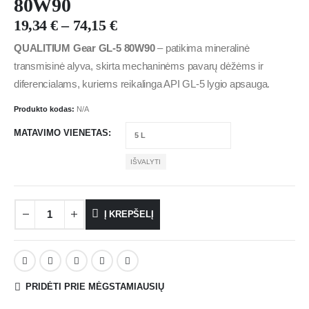
80W90
19,34
€
–
74,15
€
QUALITIUM Gear GL-5 80W90
– patikima mineralinė
transmisinė alyva, skirta mechaninėms pavarų dėžėms ir
diferencialams, kuriems reikalinga API GL-5 lygio apsauga.
Produkto kodas:
N/A
MATAVIMO VIENETAS
IŠVALYTI
Į KREPŠELĮ
PRIDĖTI PRIE MĖGSTAMIAUSIŲ