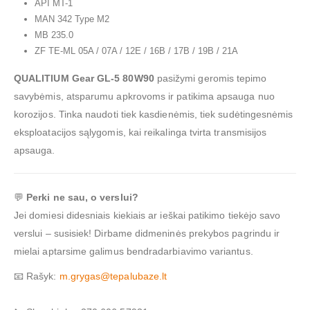
API MT-1
MAN 342 Type M2
MB 235.0
ZF TE-ML 05A / 07A / 12E / 16B / 17B / 19B / 21A
QUALITIUM Gear GL-5 80W90
pasižymi geromis tepimo
savybėmis, atsparumu apkrovoms ir patikima apsauga nuo
korozijos. Tinka naudoti tiek kasdienėmis, tiek sudėtingesnėmis
eksploatacijos sąlygomis, kai reikalinga tvirta transmisijos
apsauga.
💬
Perki ne sau, o verslui?
Jei domiesi didesniais kiekiais ar ieškai patikimo tiekėjo savo
verslui – susisiek! Dirbame didmeninės prekybos pagrindu ir
mielai aptarsime galimus bendradarbiavimo variantus.
📧 Rašyk:
m.grygas@tepalubaze.lt