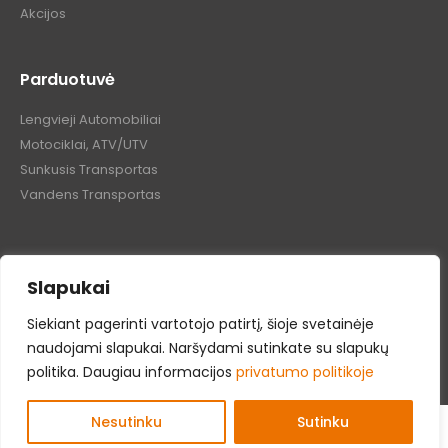
Akcijos
Parduotuvė
Lengvieji Automobiliai
Motociklai, ATV/UTV
Sunkusis Transportas
Vandens Transportas
Slapukai
Tepalų Bazė © 2024 Visos teisės saugomos
Siekiant pagerinti vartotojo patirtį, šioje svetainėje
naudojami slapukai. Naršydami sutinkate su slapukų
politika. Daugiau informacijos
privatumo politikoje
Nesutinku
Sutinku