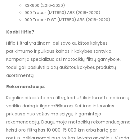
XSR900 (2016-2020)
900 Tracer (MTT850) ABS (2018-2020)
900 Tracer D GT (MTT850) ABS (2018-2020)
Kodėl Hiflo?
Hiflo filtrai yra žinomi dėl savo aukštos kokybės,
patikimumo ir puikaus kainos ir kokybės santykio.
Kompanija specializuojasi motociklų filtrų gamyboje,
todėl gali pasiūlyti platų aukštos kokybės produktų
asortimentą.
Rekomendacija:
Reguliariai keiskite oro filtrą, kad užtikrintumėte optimalų
variklio darbą ir ilgaamžiškumą. Keitimo intervalas
priklauso nuo važiavimo sąlygų ir gamintojo
rekomendacijų. Daugumoje motociklų rekomenduojama
keisti oro filtrą kas 10 000-15 000 km arba kartą per
metus, priklausomai nuo to, kas įvyksta anksčiau. Visada