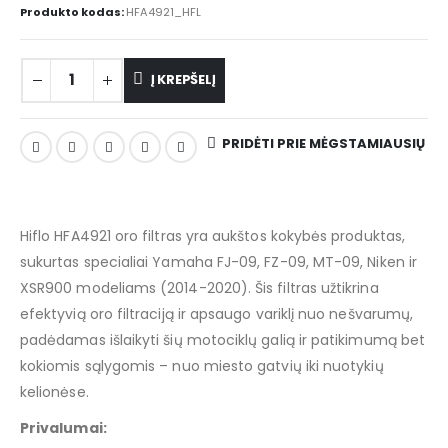
Produkto kodas:
HFA4921_HFL
Į KREPŠELĮ
PRIDĖTI PRIE MĖGSTAMIAUSIŲ
Hiflo HFA4921 oro filtras yra aukštos kokybės produktas,
sukurtas specialiai Yamaha FJ-09, FZ-09, MT-09, Niken ir
XSR900 modeliams (2014-2020). Šis filtras užtikrina
efektyvią oro filtraciją ir apsaugo variklį nuo nešvarumų,
padėdamas išlaikyti šių motociklų galią ir patikimumą bet
kokiomis sąlygomis – nuo miesto gatvių iki nuotykių
kelionėse.
Privalumai: