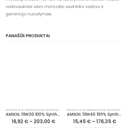
vadovaukitės savo motociklo savininko vadovu ir
gamintojo nurodymais.
PANAŠŪS PRODUKTAI
MOTO 2T IR 4T VARIKLIŲ ALYVA
,
MOTOCIKLAI, ATV/UTV
MOTO 2T IR 4T VARIKLIŲ ALYVA
,
MOTOCIKLAI, ATV/UTV
AMSOIL 10W30 100% Synthetic Metric Motorcycle Oil
AMSOIL 10W40 100% Synthetic Dirt Bike Oil
16,92
€
–
203,00
€
15,45
€
–
176,35
€