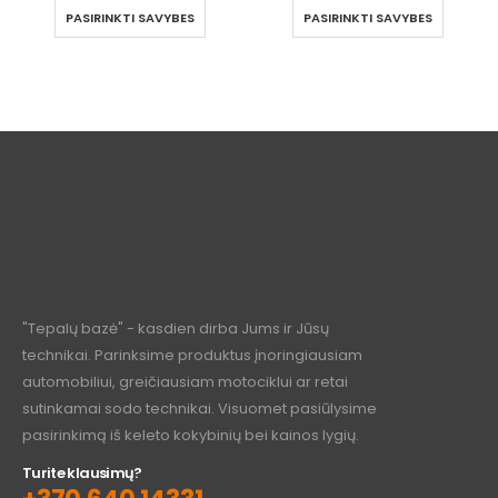
PASIRINKTI SAVYBES
PASIRINKTI SAVYBES
"Tepalų bazė" - kasdien dirba Jums ir Jūsų
technikai. Parinksime produktus įnoringiausiam
automobiliui, greičiausiam motociklui ar retai
sutinkamai sodo technikai. Visuomet pasiūlysime
pasirinkimą iš keleto kokybinių bei kainos lygių.
Turite klausimų?