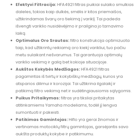
Efektyvi Filtracija:
HFA4921 filtras puikiai sulaiko smulkias
daleles, tokias kaip dulkės, smėlis ir kitos priemaišos,
užtikrindamas švarų oro tiekimą į variklį. Tai padeda
išvengti variklio nusidėvėjimo ir prailgina jo tarnavimo
laiką.
Optimalus Oro Srautas:
filtro konstrukcija optimizuota
taip, kad užtikrintų reikiamą oro kiekį varikliui, tuo pačiu
metu sulaikant nešvarumus. Tai garantuoja optimalų
variklio veikimą ir galią bet kokioje situacijoje.
Aukštos Kokybės Medžiagos:
HFA4921 filtras
pagamintas iš tvirtų ir kokybiškų medžiagų, kurios yra
atsparios dilimui ir korozijai. Tai užtikrina ilgalaikį ir
patikimą filtro veikimą net ir sudėtingiausiomis sąlygomis.
Puikus Pritaikymas:
filtras yra tiksliai pritaikytas
atitinkamiems Yamaha modeliams, todėl jį lengva
sumontuoti ir pakeisti.
Patikimas Gamintojas:
Hiflo yra gerai žinomas ir
vertinamas motociklų filtrų gamintojas, garsėjantis savo
aukšta produktų kokybe ir patikimumu.