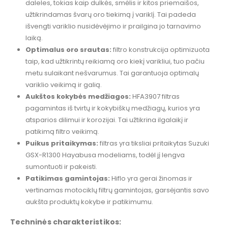
daleles, tokias kaip dulkės, smėlis ir kitos priemaišos,
užtikrindamas švarų oro tiekimą į variklį. Tai padeda
išvengti variklio nusidėvėjimo ir prailgina jo tarnavimo
laiką.
Optimalus oro srautas:
filtro konstrukcija optimizuota
taip, kad užtikrintų reikiamą oro kiekį varikliui, tuo pačiu
metu sulaikant nešvarumus. Tai garantuoja optimalų
variklio veikimą ir galią.
Aukštos kokybės medžiagos:
HFA3907 filtras
pagamintas iš tvirtų ir kokybiškų medžiagų, kurios yra
atsparios dilimui ir korozijai. Tai užtikrina ilgalaikį ir
patikimą filtro veikimą.
Puikus pritaikymas:
filtras yra tiksliai pritaikytas Suzuki
GSX-R1300 Hayabusa modeliams, todėl jį lengva
sumontuoti ir pakeisti.
Patikimas gamintojas:
Hiflo yra gerai žinomas ir
vertinamas motociklų filtrų gamintojas, garsėjantis savo
aukšta produktų kokybe ir patikimumu.
Techninės charakteristikos: