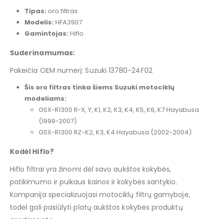
Tipas:
oro filtras
Modelis:
HFA3907
Gamintojas:
Hiflo
Suderinamumas:
Pakeičia OEM numerį: Suzuki 13780-24F02
Šis oro filtras tinka šiems Suzuki motociklų
modeliams:
GSX-R1300 R-X, Y, K1, K2, K3, K4, K5, K6, K7 Hayabusa
(1999-2007)
GSX-R1300 RZ-K2, K3, K4 Hayabusa (2002-2004)
Kodėl Hiflo?
Hiflo filtrai yra žinomi dėl savo aukštos kokybės,
patikimumo ir puikaus kainos ir kokybės santykio.
Kompanija specializuojasi motociklų filtrų gamyboje,
todėl gali pasiūlyti platų aukštos kokybės produktų