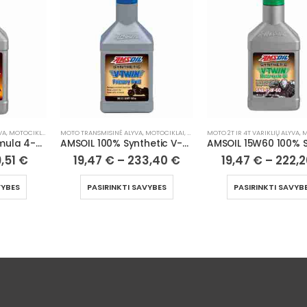
MOTO TRANSMISINĖ ALYVA
,
MOTOCIKLAI, ATV/UTV
MOTO 2T IR 4T VARIKLIŲ ALYVA
,
MOTOCIKLAI, ATV/UTV
AMSOIL 100% Synthetic V-Twin Primary Fluid
AMSOIL 15W60 100% Synthetic V-Twin Motorcycle Oil
19,47
€
–
233,40
€
19,47
€
–
222,20
€
PASIRINKTI SAVYBES
PASIRINKTI SAVYBES