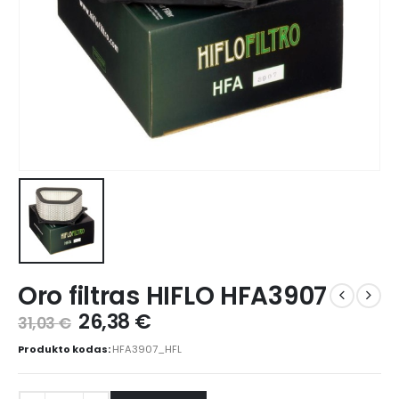
Oro filtras HIFLO HFA3907
26,38
€
31,03
€
Produkto kodas:
HFA3907_HFL