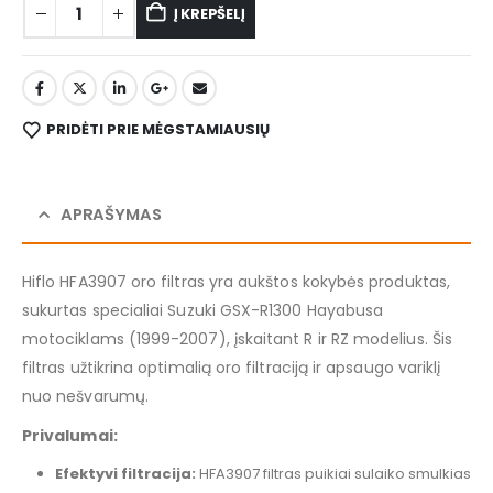
Į KREPŠELĮ
PRIDĖTI PRIE MĖGSTAMIAUSIŲ
APRAŠYMAS
Hiflo HFA3907 oro filtras yra aukštos kokybės produktas,
sukurtas specialiai Suzuki GSX-R1300 Hayabusa
motociklams (1999-2007), įskaitant R ir RZ modelius. Šis
filtras užtikrina optimalią oro filtraciją ir apsaugo variklį
nuo nešvarumų.
Privalumai:
Efektyvi filtracija:
HFA3907 filtras puikiai sulaiko smulkias