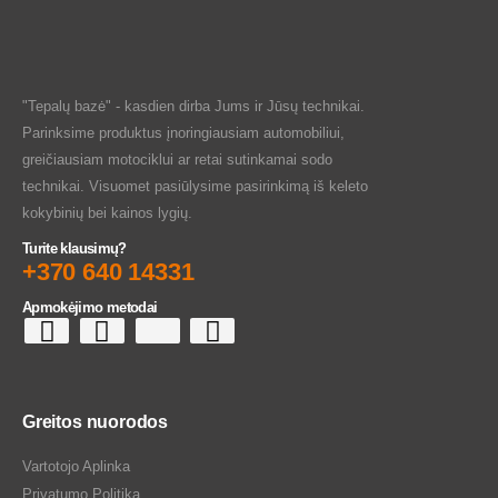
"Tepalų bazė" - kasdien dirba Jums ir Jūsų technikai.
Parinksime produktus įnoringiausiam automobiliui,
greičiausiam motociklui ar retai sutinkamai sodo
technikai. Visuomet pasiūlysime pasirinkimą iš keleto
kokybinių bei kainos lygių.
Turite klausimų?
+370 640 14331
Apmokėjimo metodai
Greitos nuorodos
Vartotojo Aplinka
Privatumo Politika