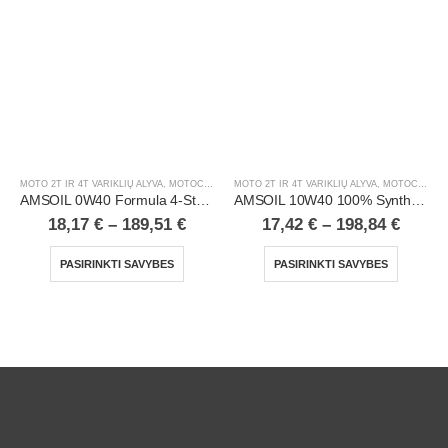
MOTO 2T IR 4T VARIKLIŲ ALYVA
,
MOTOCIKLAI, ATV/UTV
MOTO 2T IR 4T VARIKLIŲ ALYVA
,
MOTOCIKLAI, ATV/UTV
AMSOIL 0W40 Formula 4-Stroke® Powersports Synthetic Motor Oil
AMSOIL 10W40 100% Synthetic ATV/UTV Motor Oil
18,17
€
–
189,51
€
17,42
€
–
198,84
€
PASIRINKTI SAVYBES
PASIRINKTI SAVYBES