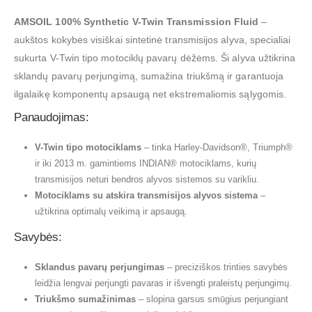
AMSOIL 100% Synthetic V-Twin Transmission Fluid
–
aukštos kokybės visiškai sintetinė transmisijos alyva, specialiai
sukurta V-Twin tipo motociklų pavarų dėžėms. Ši alyva užtikrina
sklandų pavarų perjungimą, sumažina triukšmą ir garantuoja
ilgalaikę komponentų apsaugą net ekstremaliomis sąlygomis.
Panaudojimas:
V-Twin tipo motociklams
– tinka Harley-Davidson®, Triumph®
ir iki 2013 m. gamintiems INDIAN® motociklams, kurių
transmisijos neturi bendros alyvos sistemos su varikliu.
Motociklams su atskira transmisijos alyvos sistema
–
užtikrina optimalų veikimą ir apsaugą.
Savybės:
Sklandus pavarų perjungimas
– preciziškos trinties savybės
leidžia lengvai perjungti pavaras ir išvengti praleistų perjungimų.
Triukšmo sumažinimas
– slopina garsus smūgius perjungiant