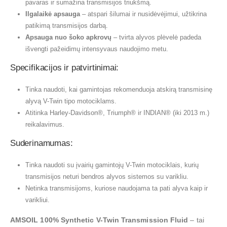
pavaras ir sumažina transmisijos triukšmą.
Ilgalaikė apsauga
– atspari šilumai ir nusidėvėjimui, užtikrina
patikimą transmisijos darbą.
Apsauga nuo šoko apkrovų
– tvirta alyvos plėvelė padeda
išvengti pažeidimų intensyvaus naudojimo metu.
Specifikacijos ir patvirtinimai:
Tinka naudoti, kai gamintojas rekomenduoja atskirą transmisinę
alyvą V-Twin tipo motociklams.
Atitinka Harley-Davidson®, Triumph® ir INDIAN® (iki 2013 m.)
reikalavimus.
Suderinamumas:
Tinka naudoti su įvairių gamintojų V-Twin motociklais, kurių
transmisijos neturi bendros alyvos sistemos su varikliu.
Netinka transmisijoms, kuriose naudojama ta pati alyva kaip ir
varikliui.
AMSOIL 100% Synthetic V-Twin Transmission Fluid
– tai