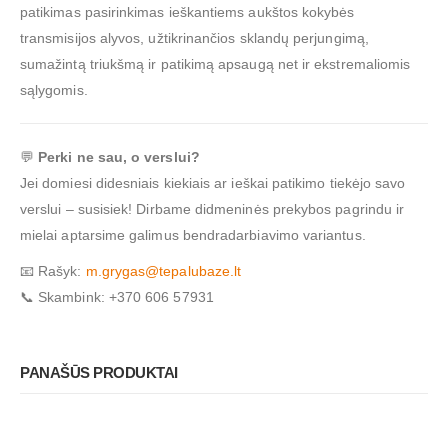
patikimas pasirinkimas ieškantiems aukštos kokybės
transmisijos alyvos, užtikrinančios sklandų perjungimą,
sumažintą triukšmą ir patikimą apsaugą net ir ekstremaliomis
sąlygomis.
💬
Perki ne sau, o verslui?
Jei domiesi didesniais kiekiais ar ieškai patikimo tiekėjo savo
verslui – susisiek! Dirbame didmeninės prekybos pagrindu ir
mielai aptarsime galimus bendradarbiavimo variantus.
📧 Rašyk:
m.grygas@tepalubaze.lt
📞 Skambink: +370 606 57931
PANAŠŪS PRODUKTAI