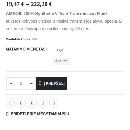
19,47
€
–
222,20
€
AMSOIL 100% Synthetic V-Twin Transmission Fluid
–
aukštos kokybės visiškai sintetinė transmisijos alyva, specialiai
sukurta V-Twin tipo motociklų pavarų dėžėms.
Produkto kodas:
MVT
MATAVIMO VIENETAS
IŠVALYTI
Į KREPŠELĮ
PRIDĖTI PRIE MĖGSTAMIAUSIŲ