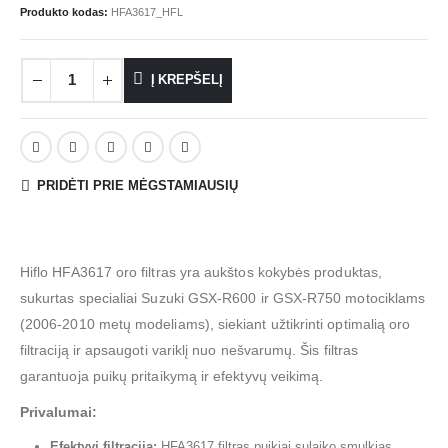
Produkto kodas:
HFA3617_HFL
Į KREPŠELĮ
PRIDĖTI PRIE MĖGSTAMIAUSIŲ
Hiflo HFA3617 oro filtras yra aukštos kokybės produktas,
sukurtas specialiai Suzuki GSX-R600 ir GSX-R750 motociklams
(2006-2010 metų modeliams), siekiant užtikrinti optimalią oro
filtraciją ir apsaugoti variklį nuo nešvarumų. Šis filtras
garantuoja puikų pritaikymą ir efektyvų veikimą.
Privalumai:
Efektyvi filtracija:
HFA3617 filtras puikiai sulaiko smulkias