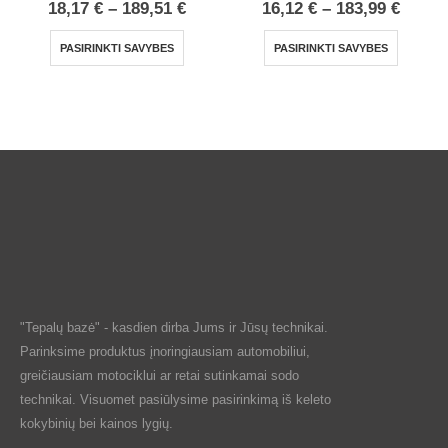
18,17
€
–
189,51
€
16,12
€
–
183,99
€
PASIRINKTI SAVYBES
PASIRINKTI SAVYBES
"Tepalų bazė" - kasdien dirba Jums ir Jūsų technikai.
Parinksime produktus įnoringiausiam automobiliui,
greičiausiam motociklui ar retai sutinkamai sodo
technikai. Visuomet pasiūlysime pasirinkimą iš keleto
kokybinių bei kainos lygių.