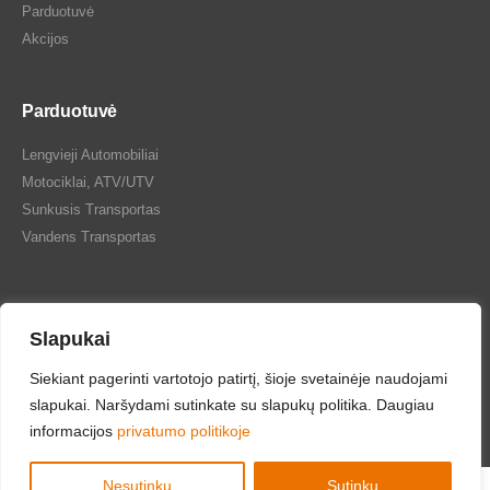
Parduotuvė
Akcijos
Parduotuvė
Lengvieji Automobiliai
Motociklai, ATV/UTV
Sunkusis Transportas
Vandens Transportas
Slapukai
Tepalų Bazė © 2024 Visos teisės saugomos
Siekiant pagerinti vartotojo patirtį, šioje svetainėje naudojami
slapukai. Naršydami sutinkate su slapukų politika. Daugiau
informacijos
privatumo politikoje
Nesutinku
Sutinku