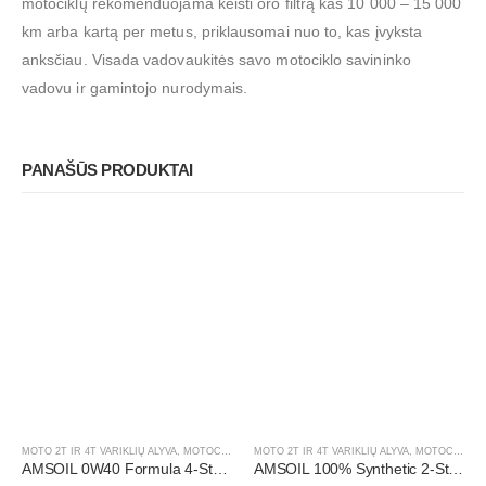
motociklų rekomenduojama keisti oro filtrą kas 10 000 – 15 000
km arba kartą per metus, priklausomai nuo to, kas įvyksta
anksčiau. Visada vadovaukitės savo motociklo savininko
vadovu ir gamintojo nurodymais.
PANAŠŪS PRODUKTAI
MOTO 2T IR 4T VARIKLIŲ ALYVA
,
MOTOCIKLAI, ATV/UTV
MOTO 2T IR 4T VARIKLIŲ ALYVA
,
MOTOCIKLAI, ATV/UTV
AMSOIL 0W40 Formula 4-Stroke® Powersports Synthetic Motor Oil
AMSOIL 100% Synthetic 2-Stroke Injector Oil