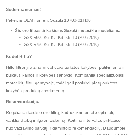
Suderinamumas:
Pakeičia OEM numerį: Suzuki 13780-01H00
Šis oro filtras tinka šiems Suzuki motociklų modeliams:
GSX-R600 K6, K7, K8, K9, L0 (2006-2010)
GSX-R750 K6, K7, K8, K9, L0 (2006-2010)
Kodėl Hiflo?
Hiflo filtrai yra žinomi dėl savo aukštos kokybės, patikimumo ir
puikaus kainos ir kokybės santykio. Kompanija specializuojasi
motociklų filtrų gamyboje, todėl gali pasiūlyti platų aukštos
kokybės produktų asortimentą.
Rekomendacija:
Reguliariai keiskite oro filtrą, kad užtikrintumėte optimalų
variklio darbą ir ilgaamžiškumą. Keitimo intervalas priklauso
nuo važiavimo sąlygų ir gamintojo rekomendacijų. Daugumoje