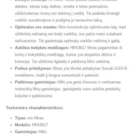
daleles, tokias kaip dulkės, smėlis ir kitos priemaišos,
užtikrindamas švarų oro tiekimą į variklį. Tai padeda išvengti
variklio nusidėvėjimo ir prailgina jo tarnavimo laiką.
Optimalus oro srautas:
filtro konstrukcija optimizuota taip, kad
užtikrintų reikiamą oro kiekį varikliui, tuo pačiu metu sulaikant
nešvarumus. Tai garantuoja optimalų variklio veikimą ir galią.
Aukštos kokybės medžiagos:
HFA3617 filtras pagamintas iš
tvirtų ir kokybiškų medžiagų, kurios yra atsparios dilimui ir
korozijai. Tai užtikrina ilgalaikį ir patikimą filtro veikimą.
Puikus pritaikymas:
filtras yra tiksliai pritaikytas Suzuki GSX-R
modeliams, todėl jį lengva sumontuoti ir pakeisti.
Patikimas gamintojas:
Hiflo yra gerai žinomas ir vertinamas
motociklų filtrų gamintojas, garsėjantis savo aukšta produktų
kokybe ir patikimumu.
Techninės charakteristikos:
Tipas:
oro filtras
Modelis:
HFA3617
Gamintojas:
Hiflo