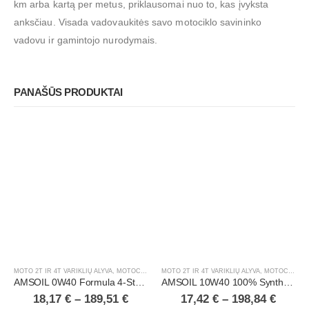
km arba kartą per metus, priklausomai nuo to, kas įvyksta
anksčiau. Visada vadovaukitės savo motociklo savininko
vadovu ir gamintojo nurodymais.
PANAŠŪS PRODUKTAI
MOTO 2T IR 4T VARIKLIŲ ALYVA
,
MOTOCIKLAI, ATV/UTV
MOTO 2T IR 4T VARIKLIŲ ALYVA
,
MOTOCIKLAI, ATV/UTV
AMSOIL 0W40 Formula 4-Stroke® Powersports Synthetic Motor Oil
AMSOIL 10W40 100% Synthetic ATV/UTV Motor Oil
18,17
€
–
189,51
€
17,42
€
–
198,84
€