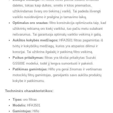
daleles, tokias kaip dulkės, smėlis ir kitos priemaišos,
užtikrindamas švarų oro tiekimą į variklį. Tai padeda išvengti
variklio nusidėvėjimo ir prailgina jo tarnavimo laiką.
Optimalus oro srautas:
filtro konstrukcija optimizuota taip, kad
užtikrintų reikiamą oro kiekį varikliui, tuo pačiu metu sulaikant
nešvarumus. Tai garantuoja optimalų variklio veikimą ir galią.
Aukštos kokybės medžiagos:
HFA3501 filtras pagamintas iš
tvirtų ir kokybiškų medžiagų, kurios yra atsparios dilimui ir
korozijai. Tai užtikrina ilgalaikį ir patikimą filtro veikimą.
Puikus pritaikymas:
filtras yra tiksliai pritaikytas Suzuki
GS500E modeliui, todėl jį lengva sumontuoti ir pakeisti.
Patikimas gamintojas:
Hiflo yra gerai žinomas ir vertinamas
motociklų filtrų gamintojas, garsėjantis savo aukšta produktų
kokybe ir patikimumu.
Techninės charakteristikos:
Tipas:
oro filtras
Modelis:
HFA3501
Gamintojas:
Hiflo