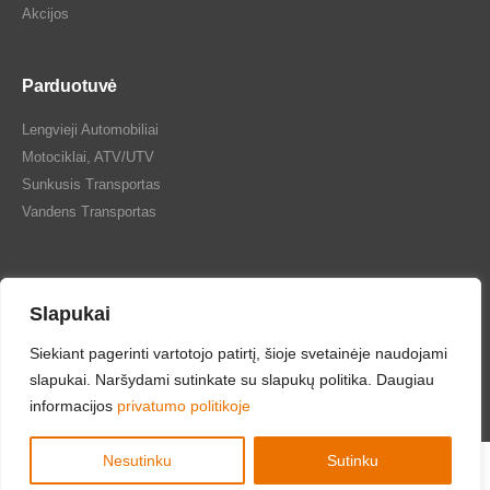
Akcijos
Parduotuvė
Lengvieji Automobiliai
Motociklai, ATV/UTV
Sunkusis Transportas
Vandens Transportas
Slapukai
Tepalų Bazė © 2024 Visos teisės saugomos
Siekiant pagerinti vartotojo patirtį, šioje svetainėje naudojami
slapukai. Naršydami sutinkate su slapukų politika. Daugiau
informacijos
privatumo politikoje
Nesutinku
Sutinku