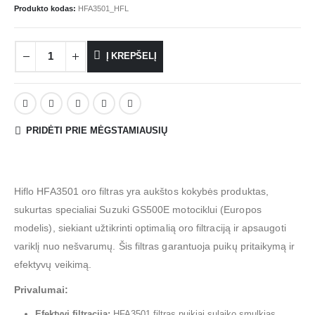
Produkto kodas:
HFA3501_HFL
Į KREPŠELĮ
PRIDĖTI PRIE MĖGSTAMIAUSIŲ
Hiflo HFA3501 oro filtras yra aukštos kokybės produktas,
sukurtas specialiai Suzuki GS500E motociklui (Europos
modelis), siekiant užtikrinti optimalią oro filtraciją ir apsaugoti
variklį nuo nešvarumų. Šis filtras garantuoja puikų pritaikymą ir
efektyvų veikimą.
Privalumai:
Efektyvi filtracija:
HFA3501 filtras puikiai sulaiko smulkias