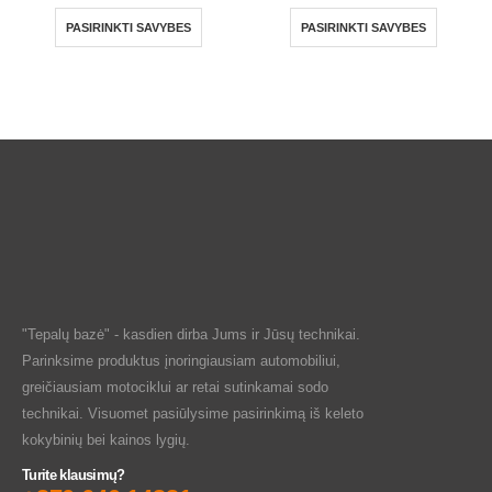
PASIRINKTI SAVYBES
PASIRINKTI SAVYBES
"Tepalų bazė" - kasdien dirba Jums ir Jūsų technikai.
Parinksime produktus įnoringiausiam automobiliui,
greičiausiam motociklui ar retai sutinkamai sodo
technikai. Visuomet pasiūlysime pasirinkimą iš keleto
kokybinių bei kainos lygių.
Turite klausimų?