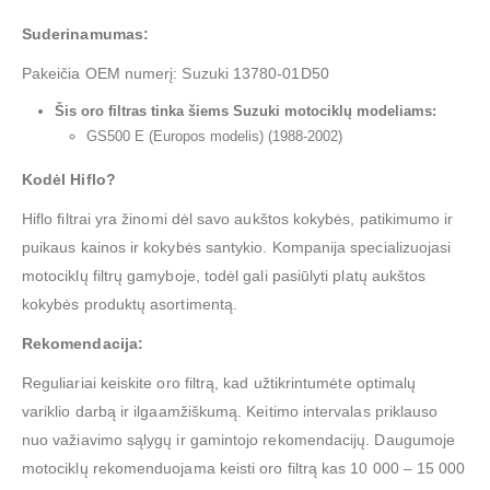
Suderinamumas:
Pakeičia OEM numerį: Suzuki 13780-01D50
Šis oro filtras tinka šiems Suzuki motociklų modeliams:
GS500 E (Europos modelis) (1988-2002)
Kodėl Hiflo?
Hiflo filtrai yra žinomi dėl savo aukštos kokybės, patikimumo ir
puikaus kainos ir kokybės santykio. Kompanija specializuojasi
motociklų filtrų gamyboje, todėl gali pasiūlyti platų aukštos
kokybės produktų asortimentą.
Rekomendacija:
Reguliariai keiskite oro filtrą, kad užtikrintumėte optimalų
variklio darbą ir ilgaamžiškumą. Keitimo intervalas priklauso
nuo važiavimo sąlygų ir gamintojo rekomendacijų. Daugumoje
motociklų rekomenduojama keisti oro filtrą kas 10 000 – 15 000