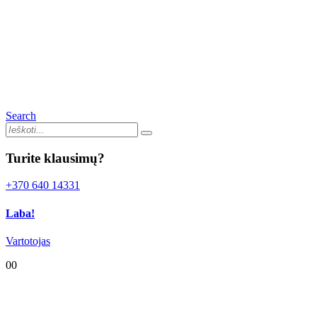
Search
Turite klausimų?
+370 640 14331
Laba!
Vartotojas
0
0