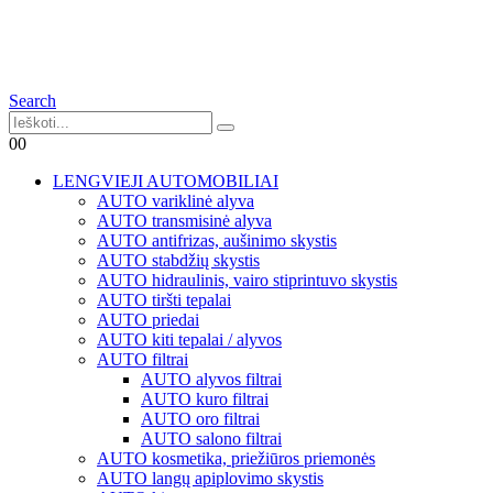
Search
0
0
LENGVIEJI AUTOMOBILIAI
AUTO variklinė alyva
AUTO transmisinė alyva
AUTO antifrizas, aušinimo skystis
AUTO stabdžių skystis
AUTO hidraulinis, vairo stiprintuvo skystis
AUTO tiršti tepalai
AUTO priedai
AUTO kiti tepalai / alyvos
AUTO filtrai
AUTO alyvos filtrai
AUTO kuro filtrai
AUTO oro filtrai
AUTO salono filtrai
AUTO kosmetika, priežiūros priemonės
AUTO langų apiplovimo skystis