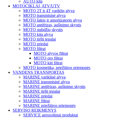
AUTO kita
MOTOCIKLAI, ATV/UTV
MOTO 2T ir 4T variklių alyva
MOTO transmisinė alyva
MOTO šakių ir amortizatorių alyva
MOTO antifrizas, aušinimo skystis
MOTO stabdžių skystis
MOTO kita alyva
MOTO tiršti tepalai
MOTO priedai
MOTO filtrai
MOTO alyvos filtrai
MOTO oro filtrai
MOTO kiti filtrai
MOTO kosmetika, priežiūros priemonės
VANDENS TRANSPORTAS
MARINE variklinė alyva
MARINE transmisinė alyva
MARINE antifrizas, aušinimo skystis
MARINE tiršti tepalai
MARINE priedai
MARINE filtrai
MARINE priežiūros priemonės
SERVISO REIKMENYS
SERVICE aerozoliniai produktai