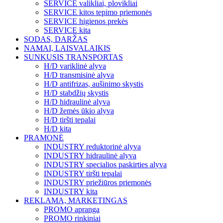
SERVICE valikliai, plovikliai
SERVICE kitos tepimo priemonės
SERVICE higienos prekės
SERVICE kita
SODAS, DARŽAS
NAMAI, LAISVALAIKIS
SUNKUSIS TRANSPORTAS
H/D variklinė alyva
H/D transmisinė alyva
H/D antifrizas, aušinimo skystis
H/D stabdžių skystis
H/D hidraulinė alyva
H/D žemės ūkio alyva
H/D tiršti tepalai
H/D kita
PRAMONĖ
INDUSTRY reduktorinė alyva
INDUSTRY hidraulinė alyva
INDUSTRY specialios paskirties alyva
INDUSTRY tiršti tepalai
INDUSTRY priežiūros priemonės
INDUSTRY kita
REKLAMA, MARKETINGAS
PROMO apranga
PROMO rinkiniai