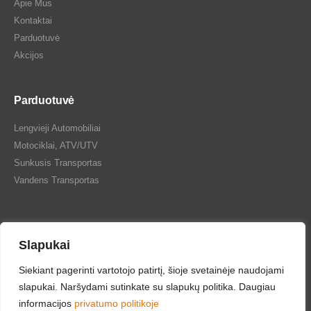
Apie Mus
Kontaktai
Parduotuvė
Akcijos
Parduotuvė
Lengvieji Automobiliai
Motociklai, ATV/UTV
Sunkusis Transportas
Vandens Transportas
Slapukai
Siekiant pagerinti vartotojo patirtį, šioje svetainėje naudojami
Tepalų Bazė © 2024 Visos teisės saugomos
slapukai. Naršydami sutinkate su slapukų politika. Daugiau
informacijos
privatumo politikoje