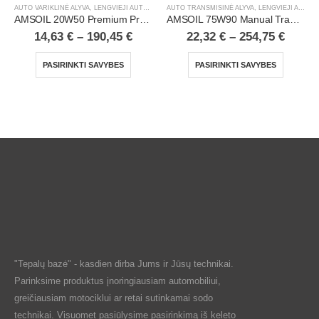
AUTO VARIKLINĖ ALYVA
,
LENGVIEJI AUTOMOBILIAI
AUTO TRANSMISINĖ ALYVA
,
LENGVIEJI AUTOMOBILIAI
AMSOIL 20W50 Premium Protection 100% Synthetic Motor Oil
AMSOIL 75W90 Manual Transmission & Transaxle Gear Lube
14,63
€
–
190,45
€
22,32
€
–
254,75
€
PASIRINKTI SAVYBES
PASIRINKTI SAVYBES
"Tepalų bazė" - kasdien dirba Jums ir Jūsų technikai.
Parinksime produktus įnoringiausiam automobiliui,
greičiausiam motociklui ar retai sutinkamai sodo
technikai. Visuomet pasiūlysime pasirinkimą iš keleto