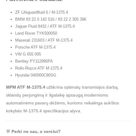
ZF Lifeguardfluid 6 / M-1375.4
BMW 83 22 0 142 516 / 83 22 2 305 396
Jaguar Fluid 8432 / ATF M-1375.4
Land Rover TYK500050
Maserati 231603 / ATF M-1375.4
Porsche ATF M-1375.4
VW G 055 005
Bentley PY112995PA
Rolls-Royce ATF M-1375.4
Hyundai 040000C90SG
MPM ATF M-1375.4
užtikrina optimalų transmisijos darbą,
sklandų perjungimą ir ilgalaikę apsaugą modernioms
automatinėms pavarų dėžėms, kurioms reikalinga aukštos
kokybės M-1375.4 specifikacijos alyva.
💬
Perki ne sau, o verslui?