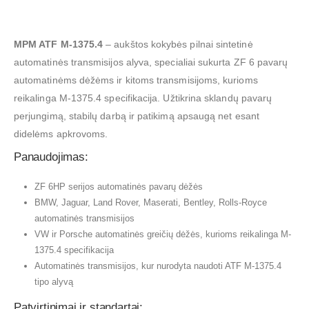
MPM ATF M-1375.4
– aukštos kokybės pilnai sintetinė
automatinės transmisijos alyva, specialiai sukurta ZF 6 pavarų
automatinėms dėžėms ir kitoms transmisijoms, kurioms
reikalinga M-1375.4 specifikacija. Užtikrina sklandų pavarų
perjungimą, stabilų darbą ir patikimą apsaugą net esant
didelėms apkrovoms.
Panaudojimas:
ZF 6HP serijos automatinės pavarų dėžės
BMW, Jaguar, Land Rover, Maserati, Bentley, Rolls-Royce
automatinės transmisijos
VW ir Porsche automatinės greičių dėžės, kurioms reikalinga M-
1375.4 specifikacija
Automatinės transmisijos, kur nurodyta naudoti ATF M-1375.4
tipo alyvą
Patvirtinimai ir standartai: