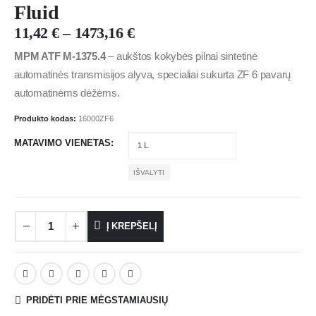
Fluid
11,42
€
–
1473,16
€
MPM ATF M-1375.4
– aukštos kokybės pilnai sintetinė
automatinės transmisijos alyva, specialiai sukurta ZF 6 pavarų
automatinėms dėžėms.
Produkto kodas:
16000ZF6
MATAVIMO VIENETAS
IŠVALYTI
Į KREPŠELĮ
PRIDĖTI PRIE MĖGSTAMIAUSIŲ