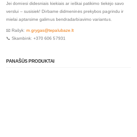
Jei domiesi didesniais kiekiais ar ieškai patikimo tiekėjo savo
verslui – susisiek! Dirbame didmeninės prekybos pagrindu ir
mielai aptarsime galimus bendradarbiavimo variantus.
📧 Rašyk:
m.grygas@tepalubaze.lt
📞 Skambink: +370 606 57931
PANAŠŪS PRODUKTAI