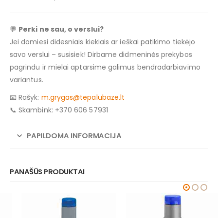
💬
Perki ne sau, o verslui?
Jei domiesi didesniais kiekiais ar ieškai patikimo tiekėjo
savo verslui – susisiek! Dirbame didmeninės prekybos
pagrindu ir mielai aptarsime galimus bendradarbiavimo
variantus.
📧 Rašyk:
m.grygas@tepalubaze.lt
📞 Skambink: +370 606 57931
PAPILDOMA INFORMACIJA
PANAŠŪS PRODUKTAI