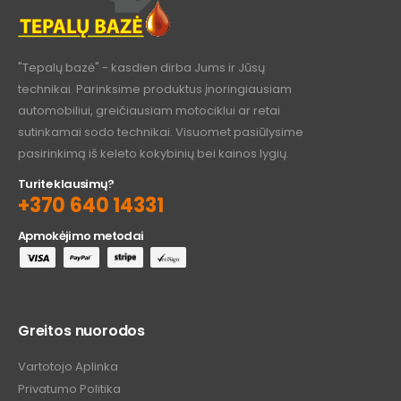
"Tepalų bazė" - kasdien dirba Jums ir Jūsų
technikai. Parinksime produktus įnoringiausiam
automobiliui, greičiausiam motociklui ar retai
sutinkamai sodo technikai. Visuomet pasiūlysime
pasirinkimą iš keleto kokybinių bei kainos lygių.
Turite klausimų?
+370 640 14331
Apmokėjimo metodai
Greitos nuorodos
Vartotojo Aplinka
Privatumo Politika