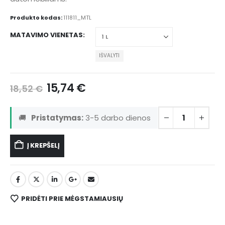
Produkto kodas:
111811_MTL
MATAVIMO VIENETAS
IŠVALYTI
15,74
€
18,52
€
🚚
Pristatymas:
3-5 darbo dienos
Į KREPŠELĮ
PRIDĖTI PRIE MĖGSTAMIAUSIŲ