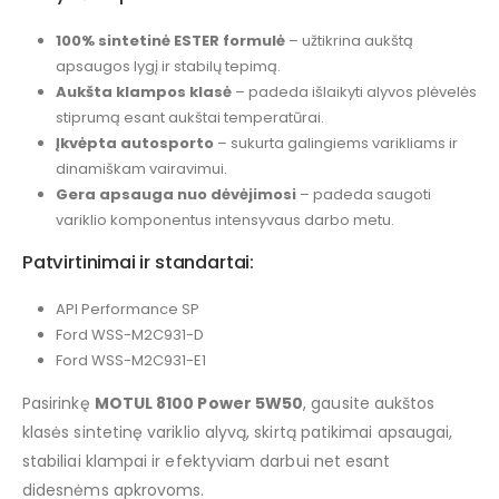
100% sintetinė ESTER formulė
– užtikrina aukštą
apsaugos lygį ir stabilų tepimą.
Aukšta klampos klasė
– padeda išlaikyti alyvos plėvelės
stiprumą esant aukštai temperatūrai.
Įkvėpta autosporto
– sukurta galingiems varikliams ir
dinamiškam vairavimui.
Gera apsauga nuo dėvėjimosi
– padeda saugoti
variklio komponentus intensyvaus darbo metu.
Patvirtinimai ir standartai:
API Performance SP
Ford WSS-M2C931-D
Ford WSS-M2C931-E1
Pasirinkę
MOTUL 8100 Power 5W50
, gausite aukštos
klasės sintetinę variklio alyvą, skirtą patikimai apsaugai,
stabiliai klampai ir efektyviam darbui net esant
didesnėms apkrovoms.