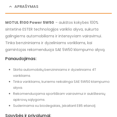
APRAŠYMAS
MOTUL 8100 Power 5W50
– aukštos kokybės 100%
sintetinė ESTER technologijos variklio alyva, sukurta
galingiems automobiliams ir intensyviam vairavimui.
Tinka benzininiams ir dyzeliniams varikliams, kai
gamintojas rekomenduoja SAE 5W50 klampumo alyvą.
Panaudojimas:
Skirta automobilių benzininiams ir dyzeliniams 4T
varikliams.
Tinka varikliams, kuriems reikalinga SAE 5W50 klampumo
alyva.
Rekomenduojama sportiškam vairavimui ir aukštesnių
apkrovų sąlygoms.
Suderinama su biodegalais, įskaitant E85 etanolį.
Savybės ir privalumai: