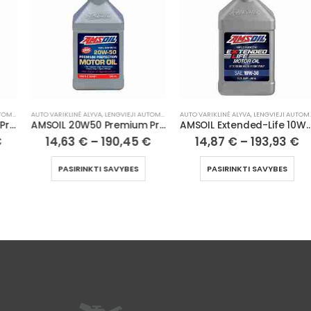
AUTO VARIKLINĖ ALYVA
,
LENGVIEJI AUTOMOBILIAI
AUTO VARIKLINĖ ALYVA
,
LENGVIEJI AUTOMOBILIAI
AMSOIL 20W50 Premium Protection 100% Synthetic Motor Oil
AMSOIL Extended-Life 10W30 100% Synthetic Motor Oil
14,63
€
–
190,45
€
14,87
€
–
193,93
€
PASIRINKTI SAVYBES
PASIRINKTI SAVYBES