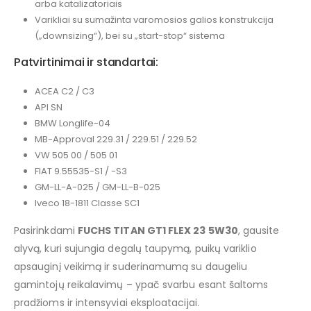
arba katalizatoriais
Varikliai su sumažinta varomosios galios konstrukcija
(„downsizing“), bei su „start-stop“ sistema
Patvirtinimai ir standartai:
ACEA C2 / C3
API SN
BMW Longlife-04
MB-Approval 229.31 / 229.51 / 229.52
VW 505 00 / 505 01
FIAT 9.55535-S1 / -S3
GM-LL-A-025 / GM-LL-B-025
Iveco 18-1811 Classe SC1
Pasirinkdami
FUCHS TITAN GT1 FLEX 23 5W30
, gausite
alyvą, kuri sujungia degalų taupymą, puikų variklio
apsauginį veikimą ir suderinamumą su daugeliu
gamintojų reikalavimų – ypač svarbu esant šaltoms
pradžioms ir intensyviai eksploatacijai.