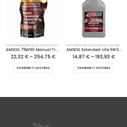
AUTO TRANSMISINĖ ALYVA
,
LENGVIEJI AUTOMOBILIAI
AUTO VARIKLINĖ ALYVA
,
LENGVIEJI AUTOMOBILIAI
AMSOIL 75W90 Manual Transmission & Transaxle Gear Lube
AMSOIL Extended-Life 5W30 100% Synthetic Motor Oil
22,32
€
–
254,75
€
14,87
€
–
193,93
€
PASIRINKTI SAVYBES
PASIRINKTI SAVYBES