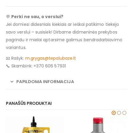
💬
Perki ne sau, o verslui?
Jei domiesi didesniais kiekiais ar ieškai patikimo tiekėjo
savo verslui – susisiek! Dirbame didmeninės prekybos
pagrindu ir mielai aptarsime galimus bendradarbiavimo
variantus.
📧 Rašyk:
m.grygas@tepalubaze.lt
📞 Skambink: +370 606 57931
PAPILDOMA INFORMACIJA
PANAŠŪS PRODUKTAI