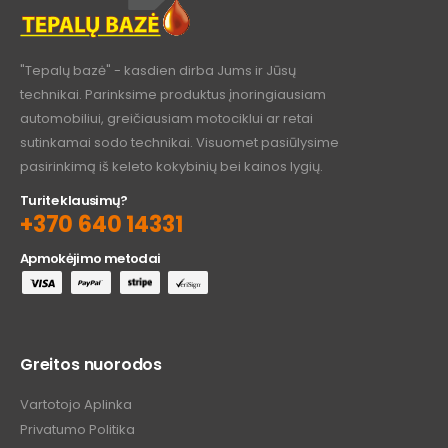
"Tepalų bazė" - kasdien dirba Jums ir Jūsų
technikai. Parinksime produktus įnoringiausiam
automobiliui, greičiausiam motociklui ar retai
sutinkamai sodo technikai. Visuomet pasiūlysime
pasirinkimą iš keleto kokybinių bei kainos lygių.
Turite klausimų?
+370 640 14331
Apmokėjimo metodai
Greitos nuorodos
Vartotojo Aplinka
Privatumo Politika