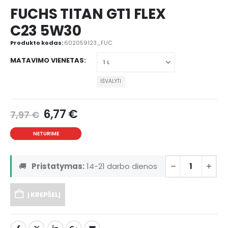
FUCHS TITAN GT1 FLEX
C23 5W30
Produkto kodas:
602059123_FUC
MATAVIMO VIENETAS
IŠVALYTI
6,77
€
7,97
€
NETURIME
🚚
Pristatymas:
14-21 darbo dienos
Į KREPŠELĮ