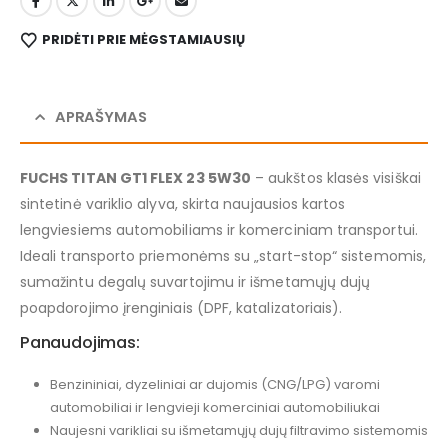
PRIDĖTI PRIE MĖGSTAMIAUSIŲ
APRAŠYMAS
FUCHS TITAN GT1 FLEX 23 5W30
– aukštos klasės visiškai
sintetinė variklio alyva, skirta naujausios kartos
lengviesiems automobiliams ir komerciniam transportui.
Ideali transporto priemonėms su „start-stop“ sistemomis,
sumažintu degalų suvartojimu ir išmetamųjų dujų
poapdorojimo įrenginiais (DPF, katalizatoriais).
Panaudojimas:
Benzininiai, dyzeliniai ar dujomis (CNG/LPG) varomi
automobiliai ir lengvieji komerciniai automobiliukai
Naujesni varikliai su išmetamųjų dujų filtravimo sistemomis