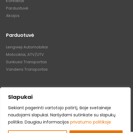
Kontaktai
Parduotuvė
Akcijos
Parduotuvė
Lengvieji Automobiliai
Motociklai, ATV/UTV
Sunkusis Transportas
Vandens Transportas
Slapukai
Tepalų Bazė © 2024 Visos teisės saugomos
Siekiant pagerinti vartotojo patirtį, šioje svetainėje
naudojami slapukai. Naršydami sutinkate su slapukų
politika. Daugiau informacijos
privatumo politikoje