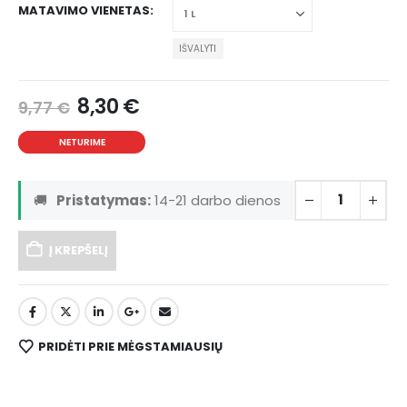
MATAVIMO VIENETAS
IŠVALYTI
8,30
€
9,77
€
NETURIME
🚚
Pristatymas:
14-21 darbo dienos
Į KREPŠELĮ
PRIDĖTI PRIE MĖGSTAMIAUSIŲ