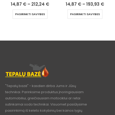
14,87
€
–
212,24
€
14,87
€
–
193,93
€
PASIRINKTI SAVYBES
PASIRINKTI SAVYBES
"Tepalų bazė" - kasdien dirba Jums ir Jūsų
technikai. Parinksime produktus įnoringiausiam
automobiliui, greičiausiam motociklui ar retai
sutinkamai sodo technikai. Visuomet pasiūlysime
pasirinkimą iš keleto kokybinių bei kainos lygių.