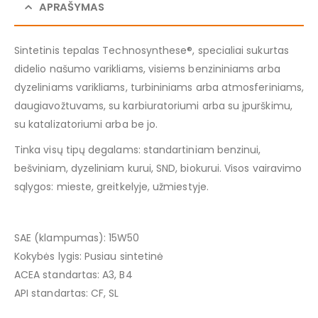
APRAŠYMAS
Sintetinis tepalas Technosynthese®, specialiai sukurtas
didelio našumo varikliams, visiems benzininiams arba
dyzeliniams varikliams, turbininiams arba atmosferiniams,
daugiavožtuvams, su karbiuratoriumi arba su įpurškimu,
su katalizatoriumi arba be jo.
Tinka visų tipų degalams: standartiniam benzinui,
bešviniam, dyzeliniam kurui, SND, biokurui. Visos vairavimo
sąlygos: mieste, greitkelyje, užmiestyje.
SAE (klampumas): 15W50
Kokybės lygis: Pusiau sintetinė
ACEA standartas: A3, B4
API standartas: CF, SL