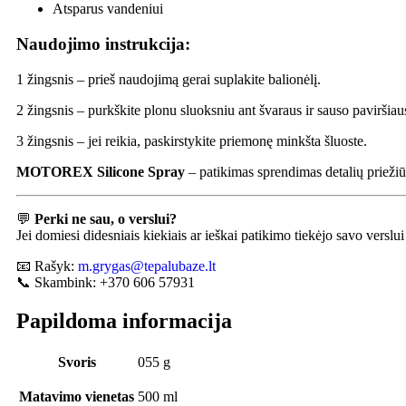
Atsparus vandeniui
Naudojimo instrukcija:
1 žingsnis – prieš naudojimą gerai suplakite balionėlį.
2 žingsnis – purkškite plonu sluoksniu ant švaraus ir sauso paviršiau
3 žingsnis – jei reikia, paskirstykite priemonę minkšta šluoste.
MOTOREX Silicone Spray
– patikimas sprendimas detalių priežiūr
💬
Perki ne sau, o verslui?
Jei domiesi didesniais kiekiais ar ieškai patikimo tiekėjo savo vers
📧 Rašyk:
m.grygas@tepalubaze.lt
📞 Skambink: +370 606 57931
Papildoma informacija
Svoris
055 g
Matavimo vienetas
500 ml