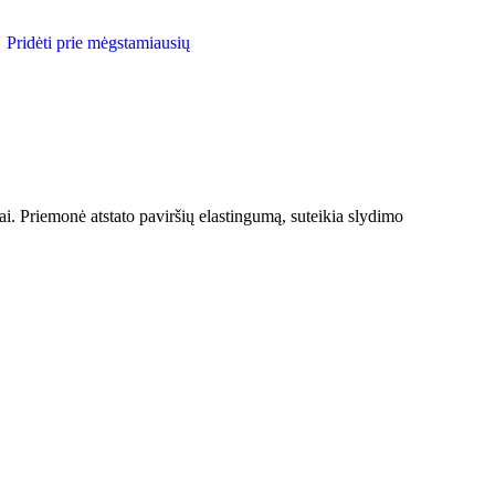
Pridėti prie mėgstamiausių
gai. Priemonė atstato paviršių elastingumą, suteikia slydimo