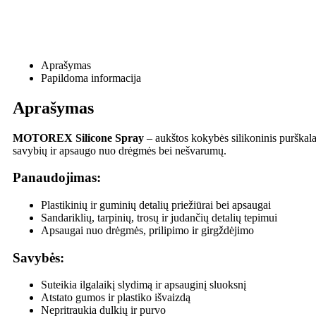
Aprašymas
Papildoma informacija
Aprašymas
MOTOREX Silicone Spray
– aukštos kokybės silikoninis purškalas
savybių ir apsaugo nuo drėgmės bei nešvarumų.
Panaudojimas:
Plastikinių ir guminių detalių priežiūrai bei apsaugai
Sandariklių, tarpinių, trosų ir judančių detalių tepimui
Apsaugai nuo drėgmės, prilipimo ir girgždėjimo
Savybės:
Suteikia ilgalaikį slydimą ir apsauginį sluoksnį
Atstato gumos ir plastiko išvaizdą
Nepritraukia dulkių ir purvo