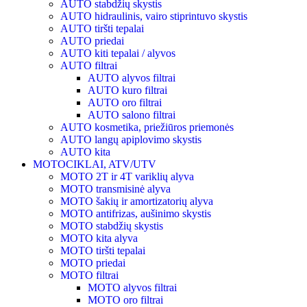
AUTO stabdžių skystis
AUTO hidraulinis, vairo stiprintuvo skystis
AUTO tiršti tepalai
AUTO priedai
AUTO kiti tepalai / alyvos
AUTO filtrai
AUTO alyvos filtrai
AUTO kuro filtrai
AUTO oro filtrai
AUTO salono filtrai
AUTO kosmetika, priežiūros priemonės
AUTO langų apiplovimo skystis
AUTO kita
MOTOCIKLAI, ATV/UTV
MOTO 2T ir 4T variklių alyva
MOTO transmisinė alyva
MOTO šakių ir amortizatorių alyva
MOTO antifrizas, aušinimo skystis
MOTO stabdžių skystis
MOTO kita alyva
MOTO tiršti tepalai
MOTO priedai
MOTO filtrai
MOTO alyvos filtrai
MOTO oro filtrai