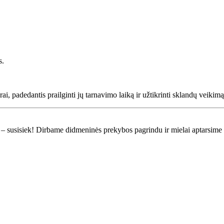
s.
ai, padedantis prailginti jų tarnavimo laiką ir užtikrinti sklandų veikimą
lui – susisiek! Dirbame didmeninės prekybos pagrindu ir mielai aptarsim