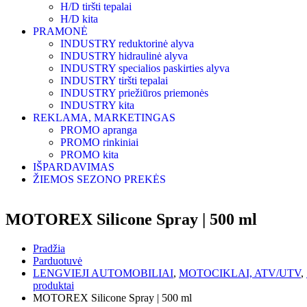
H/D tiršti tepalai
H/D kita
PRAMONĖ
INDUSTRY reduktorinė alyva
INDUSTRY hidraulinė alyva
INDUSTRY specialios paskirties alyva
INDUSTRY tiršti tepalai
INDUSTRY priežiūros priemonės
INDUSTRY kita
REKLAMA, MARKETINGAS
PROMO apranga
PROMO rinkiniai
PROMO kita
IŠPARDAVIMAS
ŽIEMOS SEZONO PREKĖS
MOTOREX Silicone Spray | 500 ml
Pradžia
Parduotuvė
LENGVIEJI AUTOMOBILIAI
,
MOTOCIKLAI, ATV/UTV
,
produktai
MOTOREX Silicone Spray | 500 ml