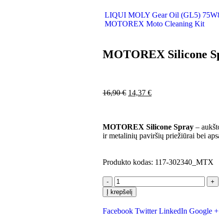
LIQUI MOLY Gear Oil (GL5) 75W80
MOTOREX Moto Cleaning Kit
MOTOREX Silicone Spr
16,90
€
14,37
€
MOTOREX Silicone Spray
– aukšto
ir metalinių paviršių priežiūrai bei ap
Produkto kodas:
117-302340_MTX
-
+
Į krepšelį
Facebook
Twitter
LinkedIn
Google +