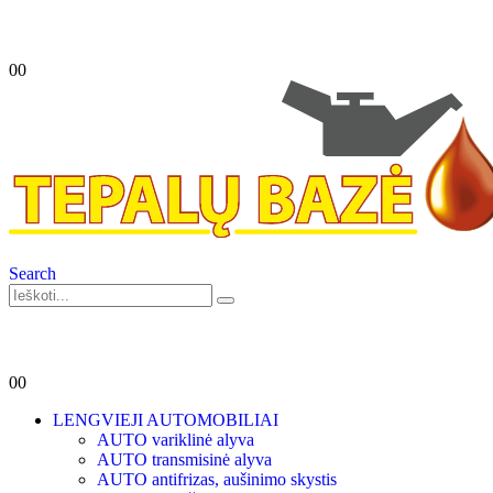
0
0
Search
0
0
LENGVIEJI AUTOMOBILIAI
AUTO variklinė alyva
AUTO transmisinė alyva
AUTO antifrizas, aušinimo skystis