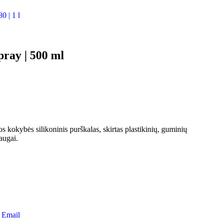
 | 1 l
ay | 500 ml
s kokybės silikoninis purškalas, skirtas plastikinių, guminių
saugai.
Email