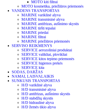
MOTO kiti filtrai
MOTO kosmetika, priežiūros priemonės
VANDENS TRANSPORTAS
MARINE variklinė alyva
MARINE transmisinė alyva
MARINE antifrizas, aušinimo skystis
MARINE tiršti tepalai
MARINE priedai
MARINE filtrai
MARINE priežiūros priemonės
SERVISO REIKMENYS
SERVICE aerozoliniai produktai
SERVICE valikliai, plovikliai
SERVICE kitos tepimo priemonės
SERVICE higienos prekės
SERVICE kita
SODAS, DARŽAS
NAMAI, LAISVALAIKIS
SUNKUSIS TRANSPORTAS
H/D variklinė alyva
H/D transmisinė alyva
H/D antifrizas, aušinimo skystis
H/D stabdžių skystis
H/D hidraulinė alyva
H/D žemės ūkio alyva