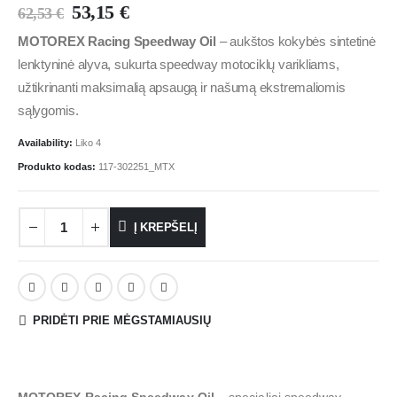
53,15
€
62,53
€
MOTOREX Racing Speedway Oil
– aukštos kokybės sintetinė
lenktyninė alyva, sukurta speedway motociklų varikliams,
užtikrinanti maksimalią apsaugą ir našumą ekstremaliomis
sąlygomis.
Availability:
Liko 4
Produkto kodas:
117-302251_MTX
Į KREPŠELĮ
PRIDĖTI PRIE MĖGSTAMIAUSIŲ