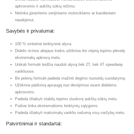
apkrovomis ir aukštų sūkių režimu.
Netinka įprastiems serijiniams motociklams ar kasdieniam
naudojimui.
Savybės ir privalumai:
100 % sintetinė lenktyninė alyva.
Didelis ricinos aliejaus kiekis užtikrina itin stiprią tepimo plėvelę
ekstremalių apkrovų metu.
Unikali formulė leidžia naudoti alyvą tiek 2T, tiek 4T speedway
varikliuose.
Be pelenų formulė padeda mažinti degimo nuosėdų susidarymą.
Užtikrina patikimą apsaugą nuo dėvėjimosi esant didelėms
apkrovoms.
Padeda išlaikyti stabilų tepimo sluoksnį aukštų sūkių metu.
Puikiai tinka ekstremalioms lenktynių sąlygoms.
Padeda išlaikyti maksimalų variklio našumą visų varžybų metu.
Patvirtinimai ir standartai: