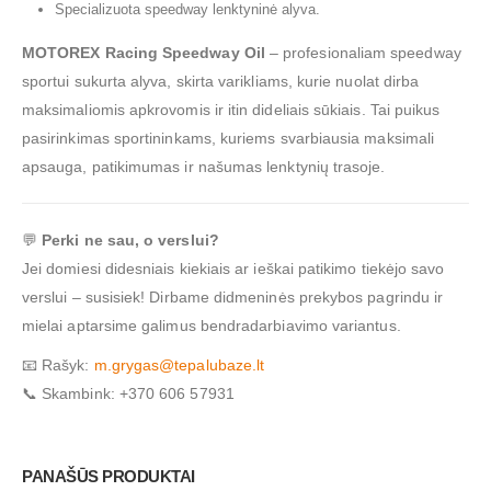
Specializuota speedway lenktyninė alyva.
MOTOREX Racing Speedway Oil
– profesionaliam speedway
sportui sukurta alyva, skirta varikliams, kurie nuolat dirba
maksimaliomis apkrovomis ir itin dideliais sūkiais. Tai puikus
pasirinkimas sportininkams, kuriems svarbiausia maksimali
apsauga, patikimumas ir našumas lenktynių trasoje.
💬
Perki ne sau, o verslui?
Jei domiesi didesniais kiekiais ar ieškai patikimo tiekėjo savo
verslui – susisiek! Dirbame didmeninės prekybos pagrindu ir
mielai aptarsime galimus bendradarbiavimo variantus.
📧 Rašyk:
m.grygas@tepalubaze.lt
📞 Skambink: +370 606 57931
PANAŠŪS PRODUKTAI