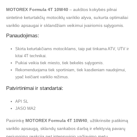
MOTOREX Formula 4T 10W40
– aukštos kokybės pilnai
sintetinė keturtakčių motociklų variklio alyva, sukurta optimaliai
variklio apsaugai ir sklandžiam veikimui įvairiomis sąlygomis.
Panaudojimas:
Skirta keturtakčiams motociklams, taip pat tinkama ATV, UTV ir
kitai 4T technikai.
Puikiai veikia tiek miesto, tiek bekelės sąlygomis.
Rekomenduojama tiek sportiniam, tiek kasdieniam naudojimui,
ypač keičiant variklio režimus.
Patvirtinimai ir standartai:
API SL
JASO MA2
Pasirinkę
MOTOREX Formula 4T 10W40
, užtikrinsite patikimą
variklio apsaugą, sklandų sankabos darbą ir efektyvią pavarų
perjungimo reakciją net intensyviojo važiavimo metu.