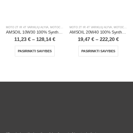
MOTO 2T IR 4T VARIKLIŲ ALYVA
,
MOTOCIKLAI, ATV/UTV
MOTO 2T IR 4T VARIKLIŲ ALYVA
,
MOTOCIKLAI, ATV/UTV
AMSOIL 10W30 100% Synthetic 4T Performance Motorcycle Oil
AMSOIL 20W40 100% Synthetic V-Twin Motorcycle Oil
11,23
€
–
128,14
€
19,47
€
–
222,20
€
PASIRINKTI SAVYBES
PASIRINKTI SAVYBES