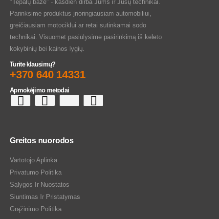
"Tepalų bazė" - kasdien dirba Jums ir Jūsų technikai.
Parinksime produktus įnoringiausiam automobiliui,
greičiausiam motociklui ar retai sutinkamai sodo
technikai. Visuomet pasiūlysime pasirinkimą iš keleto
kokybinių bei kainos lygių.
Turite klausimų?
+370 640 14331
Apmokėjimo metodai
Greitos nuorodos
Vartotojo Aplinka
Privatumo Politika
Sąlygos Ir Nuostatos
Siuntimas Ir Pristatymas
Grąžinimo Politika