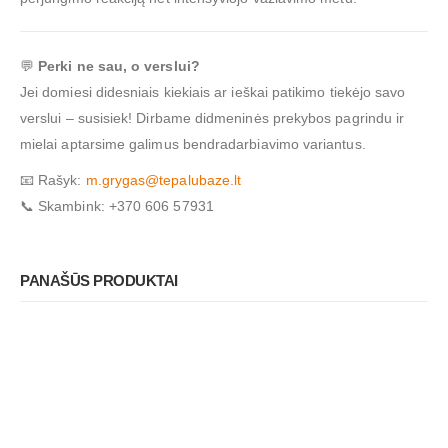
💬
Perki ne sau, o verslui?
Jei domiesi didesniais kiekiais ar ieškai patikimo tiekėjo savo
verslui – susisiek! Dirbame didmeninės prekybos pagrindu ir
mielai aptarsime galimus bendradarbiavimo variantus.
📧 Rašyk:
m.grygas@tepalubaze.lt
📞 Skambink: +370 606 57931
PANAŠŪS PRODUKTAI