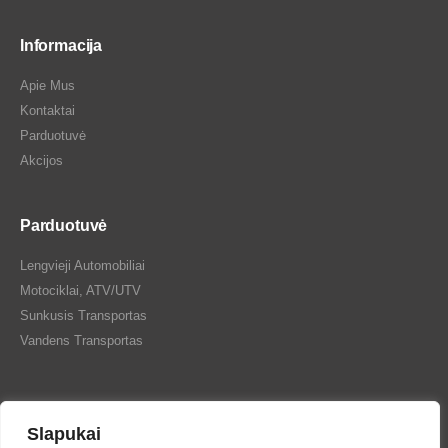
Informacija
Apie Mus
Kontaktai
Parduotuvė
Akcijos
Parduotuvė
Lengvieji Automobiliai
Motociklai, ATV/UTV
Sunkusis Transportas
Vandens Transportas
Slapukai