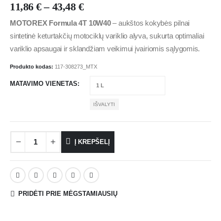
11,86
€
–
43,48
€
MOTOREX Formula 4T 10W40
– aukštos kokybės pilnai
sintetinė keturtakčių motociklų variklio alyva, sukurta optimaliai
variklio apsaugai ir sklandžiam veikimui įvairiomis sąlygomis.
Produkto kodas:
117-308273_MTX
MATAVIMO VIENETAS
IŠVALYTI
Į KREPŠELĮ
PRIDĖTI PRIE MĖGSTAMIAUSIŲ