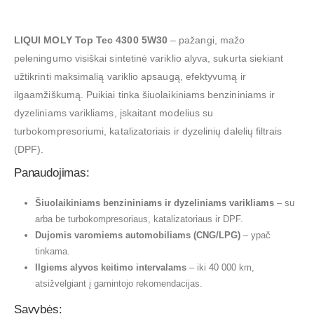
LIQUI MOLY Top Tec 4300 5W30
– pažangi, mažo
peleningumo visiškai sintetinė variklio alyva, sukurta siekiant
užtikrinti maksimalią variklio apsaugą, efektyvumą ir
ilgaamžiškumą. Puikiai tinka šiuolaikiniams benzininiams ir
dyzeliniams varikliams, įskaitant modelius su
turbokompresoriumi, katalizatoriais ir dyzelinių dalelių filtrais
(DPF).
Panaudojimas:
Šiuolaikiniams benzininiams ir dyzeliniams varikliams
– su
arba be turbokompresoriaus, katalizatoriaus ir DPF.
Dujomis varomiems automobiliams (CNG/LPG)
– ypač
tinkama.
Ilgiems alyvos keitimo intervalams
– iki 40 000 km,
atsižvelgiant į gamintojo rekomendacijas.
Savybės: