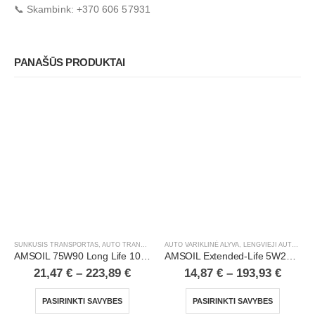
📞 Skambink: +370 606 57931
PANAŠŪS PRODUKTAI
SUNKUSIS TRANSPORTAS
,
AUTO TRANSMISINĖ ALYVA
AUTO VARIKLINĖ ALYVA
,
H/D TRANSMISINĖ ALYVA
,
LENGVIEJI AUTOMOBILIAI
,
LENGVIEJI 
AMSOIL 75W90 Long Life 100% Synthetic Gear Lube
AMSOIL Extended-Life 5W20 100% Synthetic Motor Oil
21,47
€
–
223,89
€
14,87
€
–
193,93
€
PASIRINKTI SAVYBES
PASIRINKTI SAVYBES