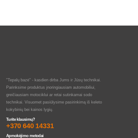
"Tepalų bazė" - kasdien dirba Jums ir Jūsų technikai.
Parinksime produktus įnoringiausiam automobiliui,
greičiausiam motociklui ar retai sutinkamai sodo
technikai. Visuomet pasiūlysime pasirinkimą iš keleto
kokybinių bei kainos lygių.
Turite klausimų?
+370 640 14331
Apmokėjimo metodai