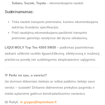
Subaru, Suzuki, Toyota
– rekomenduojama naudoti.
Suderinamumas:
Tinka naudoti transporto priemonėse, kurioms rekomenduojama
aukščiau išvardytos specifikacijos.
Prieš naudojimą rekomenduojama pasitikrinti transporto
priemonės gamintojo nurodymus dėl alyvos reikalavimų.
LIQUI MOLY Top Tec 4300 5W30
– patikimas pasirinkimas
siekiant užtikrinti variklio ilgaamžiškumą, efektyvumą ir mažesnį
priežiūros poreikį net sudėtingomis eksploatavimo sąlygomis.
💬
Perki ne sau, o verslui?
Jei domiesi didesniais kiekiais ar ieškai patikimo tiekėjo savo
verslui – susisiek! Dirbame didmeninės prekybos pagrindu ir
mielai aptarsime galimus bendradarbiavimo variantus.
📧 Rašyk:
m.grygas@tepalubaze.lt