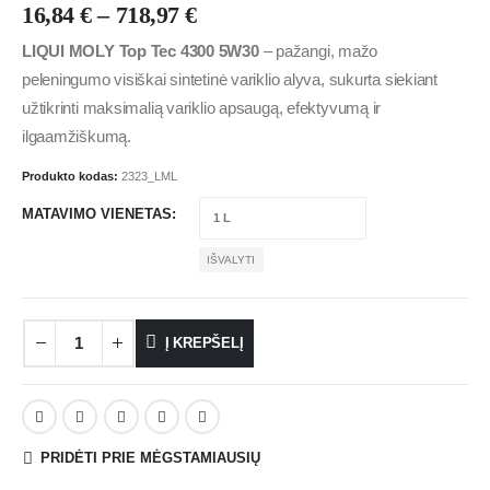
16,84
€
–
718,97
€
LIQUI MOLY Top Tec 4300 5W30
– pažangi, mažo
peleningumo visiškai sintetinė variklio alyva, sukurta siekiant
užtikrinti maksimalią variklio apsaugą, efektyvumą ir
ilgaamžiškumą.
Produkto kodas:
2323_LML
MATAVIMO VIENETAS
IŠVALYTI
Į KREPŠELĮ
PRIDĖTI PRIE MĖGSTAMIAUSIŲ