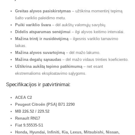
Greitas alyvos pasiskirstymas
– užtikrina momentinį tepimą
šalto variklio paleidimo metu.
Puiki variklio švara
– dėl aukštų valomųjų savybių.
Didelis atsparumas senėjimui
– ilgi alyvos keitimo intervalai.
Mažina trintį ir nusidėvėjimą
– ilgesnis variklio tarnavimo
laikas.
Mažina alyvos suvartojimą
– dėl mažo lakumo.
Mažina degalų sąnaudas
– dėl mažo vidaus trinties koeficiento.
Užtikrina aukštą tepimo patikimumą
– net esant
ekstremalioms eksploatavimo sąlygoms.
Specifikacijos ir patvirtinimai:
ACEA C2
Peugeot Citroën (PSA) B71 2290
MB 226.52 / 229.52
Renault RN17
Fiat 9.55535-S1
Honda, Hyundai, Infiniti, Kia, Lexus, Mitsubishi, Nissan,