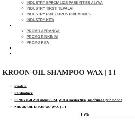
INDUSTRY SPECIALIOS PASKIRTIES ALYVA
INDUSTRY TIRŠTI TEPALAI
INDUSTRY PRIEŽIŪROS PRIEMONĖS
INDUSTRY KITA
REKLAMA, MARKETINGAS
PROMO APRANGA
PROMO RINKINIAI
PROMO KITA
IŠPARDAVIMAS
ŽIEMOS SEZONO PREKĖS
KROON-OIL SHAMPOO WAX | 1 l
Pradžia
Parduotuvė
LENGVIEJI AUTOMOBILIAI
,
AUTO kosmetika, priežiūros priemonės
KROON-OIL SHAMPOO WAX | 1 l
-15%