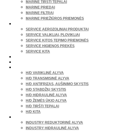
MARINE TIRŠTI TEPALAI
MARINE PRIEDAI
MARINE FILTRAI
MARINE PRIEŽIŪROS PRIEMONĖS
SERVISO REIKMENYS
SERVICE AEROZOLINIAI PRODUKTAI
SERVICE VALIKLIAI, PLOVIKLIAI
SERVICE KITOS TEPIMO PRIEMONĖS
SERVICE HIGIENOS PREKĖS
SERVICE KITA
SODAS, DARŽAS
NAMAI, LAISVALAIKIS
SUNKUSIS TRANSPORTAS
H/D VARIKLINĖ ALYVA
H/D TRANSMISINĖ ALYVA
H/D ANTIFRIZAS, AUŠINIMO SKYSTIS
H/D STABDŽIŲ SKYSTIS
H/D HIDRAULINĖ ALYVA
H/D ŽEMĖS ŪKIO ALYVA
H/D TIRŠTI TEPALAI
H/D KITA
PRAMONĖ
INDUSTRY REDUKTORINĖ ALYVA
INDUSTRY HIDRAULINĖ ALYVA