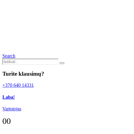
Search
Turite klausimų?
+370 640 14331
Laba!
Vartotojas
0
0