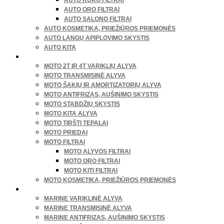
AUTO ORO FILTRAI
AUTO SALONO FILTRAI
AUTO KOSMETIKA, PRIEŽIŪROS PRIEMONĖS
AUTO LANGŲ APIPLOVIMO SKYSTIS
AUTO KITA
MOTOCIKLAI, ATV/UTV
MOTO 2T IR 4T VARIKLIŲ ALYVA
MOTO TRANSMISINĖ ALYVA
MOTO ŠAKIŲ IR AMORTIZATORIŲ ALYVA
MOTO ANTIFRIZAS, AUŠINIMO SKYSTIS
MOTO STABDŽIŲ SKYSTIS
MOTO KITA ALYVA
MOTO TIRŠTI TEPALAI
MOTO PRIEDAI
MOTO FILTRAI
MOTO ALYVOS FILTRAI
MOTO ORO FILTRAI
MOTO KITI FILTRAI
MOTO KOSMETIKA, PRIEŽIŪROS PRIEMONĖS
VANDENS TRANSPORTAS
MARINE VARIKLINĖ ALYVA
MARINE TRANSMISINĖ ALYVA
MARINE ANTIFRIZAS, AUŠINIMO SKYSTIS