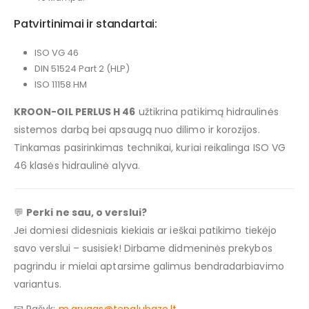
Patvirtinimai ir standartai:
ISO VG 46
DIN 51524 Part 2 (HLP)
ISO 11158 HM
KROON-OIL PERLUS H 46
užtikrina patikimą hidraulinės
sistemos darbą bei apsaugą nuo dilimo ir korozijos.
Tinkamas pasirinkimas technikai, kuriai reikalinga ISO VG
46 klasės hidraulinė alyva.
💬
Perki ne sau, o verslui?
Jei domiesi didesniais kiekiais ar ieškai patikimo tiekėjo
savo verslui – susisiek! Dirbame didmeninės prekybos
pagrindu ir mielai aptarsime galimus bendradarbiavimo
variantus.
📧 Rašyk:
m.grygas@tepalubaze.lt