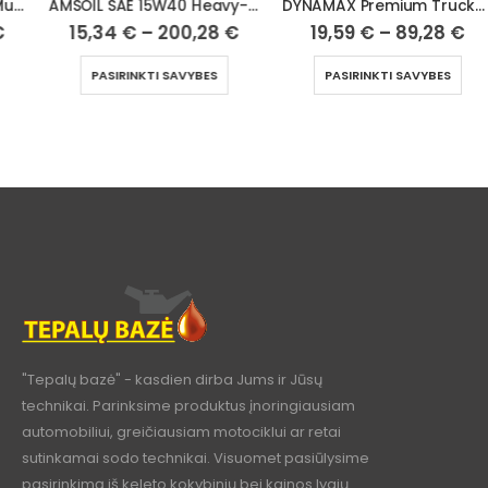
AMSOIL SAE 15W40 Heavy-Duty Diesel and Marine Oil
DYNAMAX Premium Truckman Plus FE 10W40
15,34
€
–
200,28
€
19,59
€
–
89,28
€
PASIRINKTI SAVYBES
PASIRINKTI SAVYBES
"Tepalų bazė" - kasdien dirba Jums ir Jūsų
technikai. Parinksime produktus įnoringiausiam
automobiliui, greičiausiam motociklui ar retai
sutinkamai sodo technikai. Visuomet pasiūlysime
pasirinkimą iš keleto kokybinių bei kainos lygių.