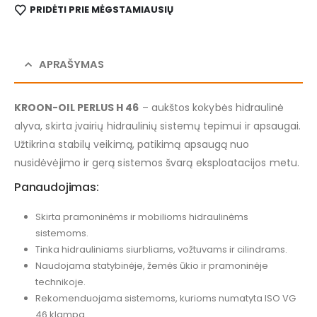
PRIDĖTI PRIE MĖGSTAMIAUSIŲ
APRAŠYMAS
KROON-OIL PERLUS H 46
– aukštos kokybės hidraulinė
alyva, skirta įvairių hidraulinių sistemų tepimui ir apsaugai.
Užtikrina stabilų veikimą, patikimą apsaugą nuo
nusidėvėjimo ir gerą sistemos švarą eksploatacijos metu.
Panaudojimas:
Skirta pramoninėms ir mobilioms hidraulinėms
sistemoms.
Tinka hidrauliniams siurbliams, vožtuvams ir cilindrams.
Naudojama statybinėje, žemės ūkio ir pramoninėje
technikoje.
Rekomenduojama sistemoms, kurioms numatyta ISO VG
46 klampa.