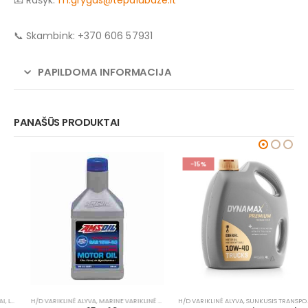
📞 Skambink: +370 606 57931
PAPILDOMA INFORMACIJA
PANAŠŪS PRODUKTAI
-15%
H/D VARIKLINĖ ALYVA
,
MOTO TIRŠTI TEPALAI
,
MARINE VARIKLINĖ ALYVA
,
MOTOCIKLAI, ATV/UTV
,
H/D VARIKLINĖ ALYVA
SUNKUSIS TRANSPORTAS
,
SUNKUSIS TRANSPORTAS
,
SUNKUSIS TRANSPORTAS
,
VANDENS TRANSPORT