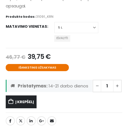
apsaugai.
Produkto kodas:
31091_KRN
MATAVIMO VIENETAS
IŠVALYTI
39,75
€
46,77
€
IŠANKSTINIS UŽSAKYMAS
🚚
Pristatymas:
14-21 darbo dienos
Į KREPŠELĮ