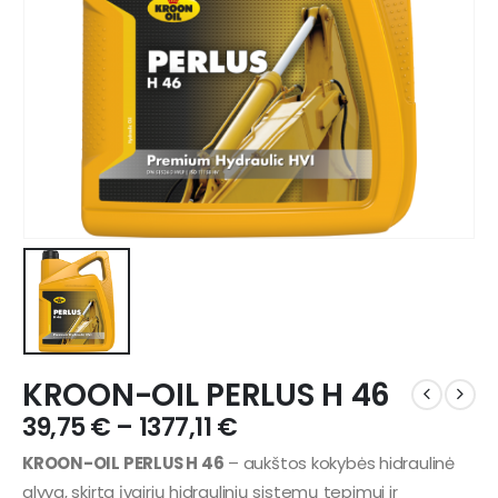
KROON-OIL PERLUS H 46
39,75
€
–
1377,11
€
KROON-OIL PERLUS H 46
– aukštos kokybės hidraulinė
alyva, skirta įvairių hidraulinių sistemų tepimui ir