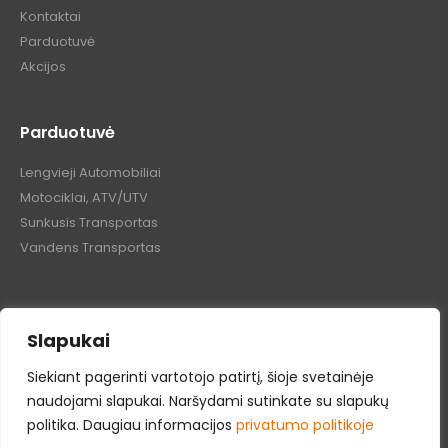
Kontaktai
Parduotuvė
Akcijos
Parduotuvė
Lengvieji Automobiliai
Motociklai, ATV/UTV
Sunkusis Transportas
Vandens Transportas
Slapukai
Siekiant pagerinti vartotojo patirtį, šioje svetainėje
Tepalų Bazė © 2024 Visos teisės saugomos
naudojami slapukai. Naršydami sutinkate su slapukų
politika. Daugiau informacijos
privatumo politikoje