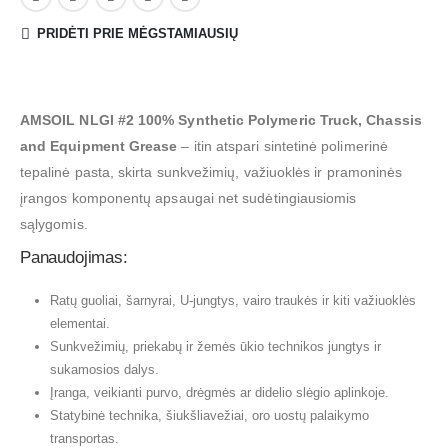
PRIDĖTI PRIE MĖGSTAMIAUSIŲ
AMSOIL NLGI #2 100% Synthetic Polymeric Truck, Chassis
and Equipment Grease
– itin atspari sintetinė polimerinė
tepalinė pasta, skirta sunkvežimių, važiuoklės ir pramoninės
įrangos komponentų apsaugai net sudėtingiausiomis
sąlygomis.
Panaudojimas:
Ratų guoliai, šarnyrai, U-jungtys, vairo traukės ir kiti važiuoklės
elementai.
Sunkvežimių, priekabų ir žemės ūkio technikos jungtys ir
sukamosios dalys.
Įranga, veikianti purvo, drėgmės ar didelio slėgio aplinkoje.
Statybinė technika, šiukšliavežiai, oro uostų palaikymo
transportas.