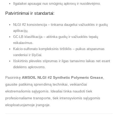
Ilgalaikei apsaugai nuo smūginių apkrovų ir nusidėvėjimo.
Patvirtinimai ir standartai:
NLGI #2 konsistencija – tinkama daugeliui važiuoklės ir guolių
aplikacijų.
GC-LB klasifikacija – atitinka guolių ir važiuoklės tepalų
reikalavimus.
Kalcio-sulfonato kompleksinis tirštiklis – puikus atsparumas
vandeniui ir šlyčiai.
Išskirtinis plėvelės stiprumas ir ilgas tarnavimo laikas net esant
didelėms apkrovoms.
Pasirinkę
AMSOIL NLGI #2 Synthetic Polymeric Grease
,
gausite patikimą sprendimą technikai, veikiančiai
ekstremaliomis sąlygomis. Idealiai tinka naudoti tiek
profesionaliame transporte, tiek intensyviomis sąlygomis
eksploatuojamoje įrangoje.