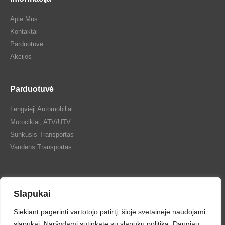
Apie Mus
Kontaktai
Parduotuvė
Akcijos
Parduotuvė
Lengvieji Automobiliai
Motociklai, ATV/UTV
Sunkusis Transportas
Vandens Transportas
Slapukai
Siekiant pagerinti vartotojo patirtį, šioje svetainėje naudojami
Tepalų Bazė © 2024 Visos teisės saugomos
slapukai. Naršydami sutinkate su slapukų politika. Daugiau