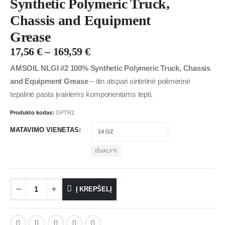
Synthetic Polymeric Truck,
Chassis and Equipment
Grease
17,56
€
–
169,59
€
AMSOIL NLGI #2 100% Synthetic Polymeric Truck, Chassis
and Equipment Grease
– itin atspari sintetinė polimerinė
tepalinė pasta įvairiems komponentams tepti.
Produkto kodas:
GPTR2
MATAVIMO VIENETAS
IŠVALYTI
Į KREPŠELĮ