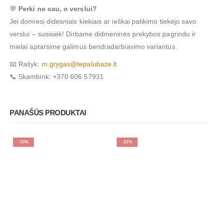
💬
Perki ne sau, o verslui?
Jei domiesi didesniais kiekiais ar ieškai patikimo tiekėjo savo
verslui – susisiek! Dirbame didmeninės prekybos pagrindu ir
mielai aptarsime galimus bendradarbiavimo variantus.
📧 Rašyk:
m.grygas@tepalubaze.lt
📞 Skambink: +370 606 57931
PANAŠŪS PRODUKTAI
-15%
-31%