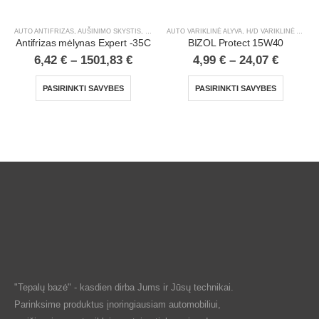
AUTO ANTIFRIZAS, AUŠINIMO SKYSTIS
,
H/D ANTIFRIZAS, AUŠINIMO SKYSTIS
AUTO VARIKLINĖ ALYVA
,
H/D VARIKLINĖ ALYVA
,
LENGVIEJI AU
Antifrizas mėlynas Expert -35C
BIZOL Protect 15W40
6,42
€
–
1501,83
€
4,99
€
–
24,07
€
PASIRINKTI SAVYBES
PASIRINKTI SAVYBES
"Tepalų bazė" - kasdien dirba Jums ir Jūsų technikai.
Parinksime produktus įnoringiausiam automobiliui,