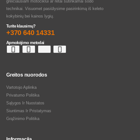
greičiausiam motociklui ar retai sutinkamai sodo
technikai. Visuomet pasiūlysime pasirinkimą iš keleto
kokybinių bei kainos lygių.
Turite klausimų?
+370 640 14331
Apmokėjimo metodai
Greitos nuorodos
Vartotojo Aplinka
Privatumo Politika
Sąlygos Ir Nuostatos
Siuntimas Ir Pristatymas
Grąžinimo Politika
Informacija