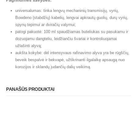
universalumas: tinka lengvų mechaninių transmisijų, vyrių,
Bowdeno (stabdžių) kabelių, lengvai apkrautų guolių, durų vyrių,
spynų tepimui ar dviračių valymui;
patogi pakuotė: 100 ml spaudžiamas buteliukas su pasukamu ir
dozuojamu dangteliu, leidžiančiu švariai ir kontroliuojamai
užlašinti alyvą;
aukšta kokybė: dėl intensyvaus rafinavimo alyva yra be rūgščių,
beveik bespalvė ir bekvapė, užtikrinanti ilgalaikę apsaugą nuo
korozijos ir sklandų judančių dalių veikimą.
PANAŠŪS PRODUKTAI