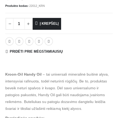
Produkto kodas:
22012_KRN
Į KREPŠELĮ
PRIDĖTI PRIE MĖGSTAMIAUSIŲ
Kroon-Oil Handy Oil
– tai universali mineralinė buitinė alyva,
intensyviai rafinuota, todėl neturinti rūgščių. Be to, produktas
beveik neturi spalvos ir kvapo. Dėl savo universalumo ir
patogios pakuotės, Handy Oil gali būti naudojama įvairioms
reikmėms. Buteliukas su patogiu dozavimo dangteliu leidžia
švariai ir tiksliai užlašinti reikiamą kiekį alyvos.
Pagrindinės savybės: