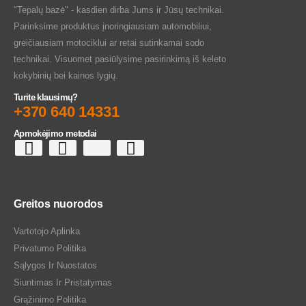
"Tepalų bazė" - kasdien dirba Jums ir Jūsų technikai.
Parinksime produktus įnoringiausiam automobiliui,
greičiausiam motociklui ar retai sutinkamai sodo
technikai. Visuomet pasiūlysime pasirinkimą iš keleto
kokybinių bei kainos lygių.
Turite klausimų?
+370 640 14331
Apmokėjimo metodai
Greitos nuorodos
Vartotojo Aplinka
Privatumo Politika
Sąlygos Ir Nuostatos
Siuntimas Ir Pristatymas
Grąžinimo Politika