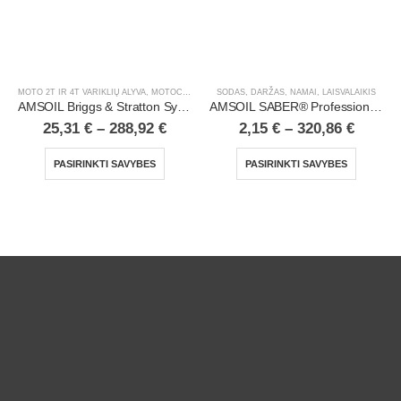
MOTO 2T IR 4T VARIKLIŲ ALYVA
,
MOTOCIKLAI, ATV/UTV
SODAS, DARŽAS
,
NAMAI, LAISVALAIKIS
,
NAMAI, LAISVALAIKIS
,
SODAS, DARŽ
AMSOIL Briggs & Stratton Synthetic 4T Racing Oil
AMSOIL SABER® Professional 100% Synthetic 2-Stroke Oil
25,31
€
–
288,92
€
2,15
€
–
320,86
€
PASIRINKTI SAVYBES
PASIRINKTI SAVYBES