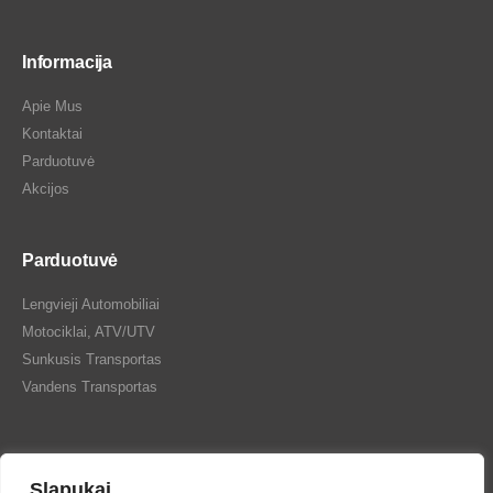
Informacija
Apie Mus
Kontaktai
Parduotuvė
Akcijos
Parduotuvė
Lengvieji Automobiliai
Motociklai, ATV/UTV
Sunkusis Transportas
Vandens Transportas
Slapukai