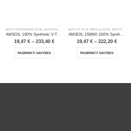
MOTO TRANSMISINĖ ALYVA
,
MOTOCIKLAI, ATV/UTV
MOTO 2T IR 4T VARIKLIŲ ALYVA
,
MOTOCIKLAI, ATV/UTV
AMSOIL 100% Synthetic V-Twin Primary Fluid
AMSOIL 15W60 100% Synthetic V-Twin Motorcycle Oil
19,47
€
–
233,40
€
19,47
€
–
222,20
€
PASIRINKTI SAVYBES
PASIRINKTI SAVYBES