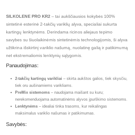
SILKOLENE PRO KR2
– tai aukščiausios kokybės 100%
sintetinė esterinė 2-takčių variklių alyva, specialiai sukurta
kartingų lenktynėms. Derindama ricinos aliejaus tepimo
savybes su šiuolaikinėmis sintetinėmis technologijomis, ši alyva
užtikrina išskirtinį variklio našumą, nuolatinę galią ir patikimumą
net ekstremaliomis lenktynių sąlygomis.
Panaudojimas:
2-takčių kartingų varikliai
– skirta aukštos galios, tiek skysčiu,
tiek oru aušinamiems varikliams.
PreMix sistemoms
– naudojama maišant su kuru;
nerekomenduojama automatinėms alyvos įpurškimo sistemoms.
Lenktynėms
– idealiai tinka trasoms, kur reikalingas
maksimalus variklio našumas ir patikimumas.
Savybės: