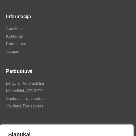
Informacija
Apie Mus
Kontaktai
Parduotuvė
Akcijos
Parduotuvė
Lengvieji Automobiliai
Motociklai, ATV/UTV
Sunkusis Transportas
Vandens Transportas
Slapukai