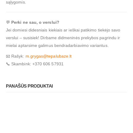
sąlygomis.
💬
Perki ne sau, o verslui?
Jei domiesi didesniais kiekiais ar ieškai patikimo tiekėjo savo
verslui – susisiek! Dirbame didmeninės prekybos pagrindu ir
mielai aptarsime galimus bendradarbiavimo variantus.
📧 Rašyk:
m.grygas@tepalubaze.lt
📞 Skambink: +370 606 57931
PANAŠŪS PRODUKTAI