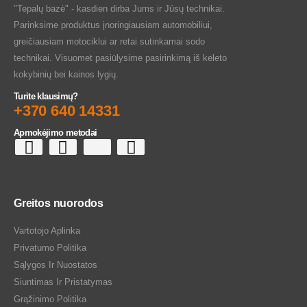
"Tepalų bazė" - kasdien dirba Jums ir Jūsų technikai.
Parinksime produktus įnoringiausiam automobiliui,
greičiausiam motociklui ar retai sutinkamai sodo
technikai. Visuomet pasiūlysime pasirinkimą iš keleto
kokybinių bei kainos lygių.
Turite klausimų?
+370 640 14331
Apmokėjimo metodai
Greitos nuorodos
Vartotojo Aplinka
Privatumo Politika
Sąlygos Ir Nuostatos
Siuntimas Ir Pristatymas
Grąžinimo Politika