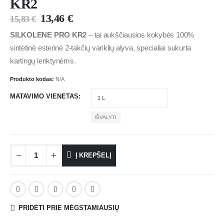
KR2
13,46
€
15,83
€
SILKOLENE PRO KR2
– tai aukščiausios kokybės 100%
sintetinė esterinė 2-takčių variklių alyva, specialiai sukurta
kartingų lenktynėms.
Produkto kodas:
N/A
MATAVIMO VIENETAS
IŠVALYTI
Į KREPŠELĮ
PRIDĖTI PRIE MĖGSTAMIAUSIŲ