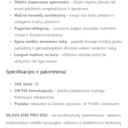
Didelis atsparumas apkrovoms
– išlaiko tepimo plėvelę net
esant aukštoms temperatūroms ir apsukoms.
Mažina nuosėdų susidarymą
– saugo nuo žiedų prilipimo ir
uždegimo žvakių užteršimo.
Pagerina uždegimą
– sumažina anglies nuosėdas stūmoklio
viršuje ir išmetimo kanaluose.
Ilgina variklio tarnavimo laiką
– padeda išvengti smulkių guolių
pažeidimų ir gali padvigubinti alkūninio veleno tarnavimo laiką.
Lengvai maišosi su kuru
– užtikrina vienodą mišinį be
atskyrimo net ilgai stovint.
Specifikacijos ir patvirtinimai:
SAE klasė
: 30
CIK-FIA homologuota
– atitinka tarptautinius kartingo
federacijos reikalavimus
Pastaba
: nenaudoti su kitomis alyvomis; tik PreMix sistemoms
SILKOLENE PRO KR2
– tai profesionalų pasirinkimas, siekiant
maksimalios variklio apsaugos, našumo ir patikimumo lenktynių