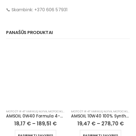
📞 Skambink: +370 606 57931
PANAŠŪS PRODUKTAI
MOTO 2T IR 4T VARIKLIŲ ALYVA
,
MOTOCIKLAI, ATV/UTV
MOTO 2T IR 4T VARIKLIŲ ALYVA
,
MOTOCIKLAI, ATV/UTV
AMSOIL 0W40 Formula 4-Stroke® Powersports Synthetic Motor Oil
AMSOIL 10W40 100% Synthetic Metric Motorcycle Oil
18,17
€
–
189,51
€
19,47
€
–
278,70
€
PASIRINKTI SAVYBES
PASIRINKTI SAVYBES