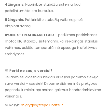
4 žingsnis:
Nuorinkite stabdžių sistemą, kad
pašalintumėte oro burbulus.
5 žingsnis:
Patikrinkite stabdžių veikimą prieš
eksploatavimą.
IPONE X-TREM BRAKE FLUID
– patikimas pasirinkimas
motociklų stabdžių sistemoms, kai reikalingas stabilus
veikimas, aukšta temperatūrinė apsauga ir efektyvus
stabdymas.
💬
Perki ne sau, o verslui?
Jei domiesi didesniais kiekiais ar ieškai patikimo tiekėjo
savo verslui – susisiek! Dirbame didmeninės prekybos
pagrindu ir mielai aptarsime galimus bendradarbiavimo
variantus.
📧 Rašyk:
m.grygas@tepalubaze.lt