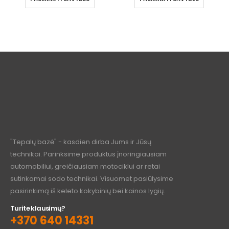
"Tepalų bazė" - kasdien dirba Jums ir Jūsų
technikai. Parinksime produktus įnoringiausiam
automobiliui, greičiausiam motociklui ar retai
sutinkamai sodo technikai. Visuomet pasiūlysime
pasirinkimą iš keleto kokybinių bei kainos lygių.
Turite klausimų?
+370 640 14331