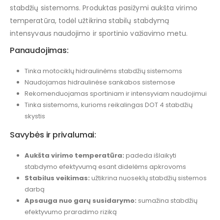
stabdžių sistemoms. Produktas pasižymi aukšta virimo
temperatūra, todėl užtikrina stabilų stabdymą
intensyvaus naudojimo ir sportinio važiavimo metu.
Panaudojimas:
Tinka motociklų hidraulinėms stabdžių sistemoms
Naudojamas hidraulinėse sankabos sistemose
Rekomenduojamas sportiniam ir intensyviam naudojimui
Tinka sistemoms, kurioms reikalingas DOT 4 stabdžių
skystis
Savybės ir privalumai:
Aukšta virimo temperatūra:
padeda išlaikyti
stabdymo efektyvumą esant didelėms apkrovoms
Stabilus veikimas:
užtikrina nuoseklų stabdžių sistemos
darbą
Apsauga nuo garų susidarymo:
sumažina stabdžių
efektyvumo praradimo riziką