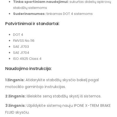
Tinka sportiniam naudojimui:
sukurtas didelių apkrovų
stabdžių sistemoms
Suderinamumas:
tinkamas DOT 4 sistemoms
Patvirtinimai ir standartai:
DOT 4
FMVSS No.116
SAE J1703
SAE J1704
ISO 4925 Class 4
Naudojimo instrukcija:
1 žingsnis:
Atidarykite stabdžių skysčio bakelį pagal
motociklo gamintojo instrukcijas.
2 žingsnis:
Išleiskite seną stabdžių skystį iš sistemos.
3 žingsnis:
Užpildykite sistemą nauju IPONE X-TREM BRAKE
FLUID skysčiu.