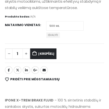
skystis motociklams, užtikrinantis efektyvų stabdymą ir
stabilų veikimą aukštose temperatūrose.
Produkto kodas:
N/A
MATAVIMO VIENETAS
IŠVALYTI
Į KREPŠELĮ
PRIDĖTI PRIE MĖGSTAMIAUSIŲ
IPONE X-TREM BRAKE FLUID
– 100 % sintetinis stabdžių ir
sankabos skystis, sukurtas motociklų hidraulinėms