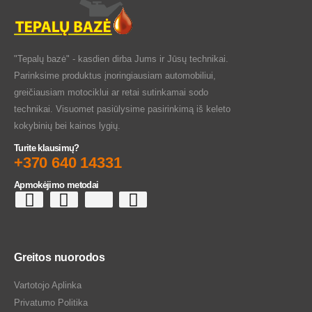
"Tepalų bazė" - kasdien dirba Jums ir Jūsų technikai.
Parinksime produktus įnoringiausiam automobiliui,
greičiausiam motociklui ar retai sutinkamai sodo
technikai. Visuomet pasiūlysime pasirinkimą iš keleto
kokybinių bei kainos lygių.
Turite klausimų?
+370 640 14331
Apmokėjimo metodai
Greitos nuorodos
Vartotojo Aplinka
Privatumo Politika