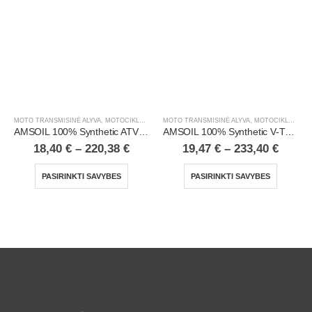
MOTO TRANSMISINĖ ALYVA
,
MOTOCIKLAI, ATV/UTV
MOTO TRANSMISINĖ ALYVA
,
MOTOCIKLAI, ATV/UTV
AMSOIL 100% Synthetic ATV/UTV Transmission & Differential Fluid
AMSOIL 100% Synthetic V-Twin Primary Fluid
18,40
€
–
220,38
€
19,47
€
–
233,40
€
PASIRINKTI SAVYBES
PASIRINKTI SAVYBES