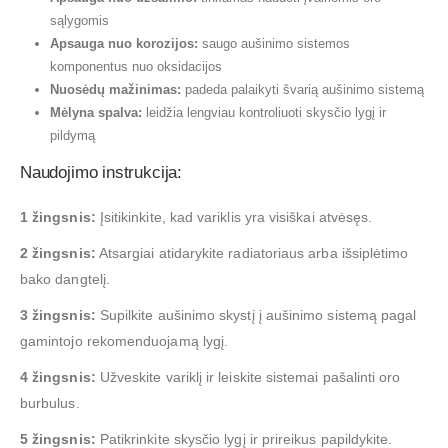
sąlygomis
Apsauga nuo korozijos:
saugo aušinimo sistemos
komponentus nuo oksidacijos
Nuosėdų mažinimas:
padeda palaikyti švarią aušinimo sistemą
Mėlyna spalva:
leidžia lengviau kontroliuoti skysčio lygį ir
pildymą
Naudojimo instrukcija:
1 žingsnis:
Įsitikinkite, kad variklis yra visiškai atvėsęs.
2 žingsnis:
Atsargiai atidarykite radiatoriaus arba išsiplėtimo
bako dangtelį.
3 žingsnis:
Supilkite aušinimo skystį į aušinimo sistemą pagal
gamintojo rekomenduojamą lygį.
4 žingsnis:
Užveskite variklį ir leiskite sistemai pašalinti oro
burbulus.
5 žingsnis:
Patikrinkite skysčio lygį ir prireikus papildykite.