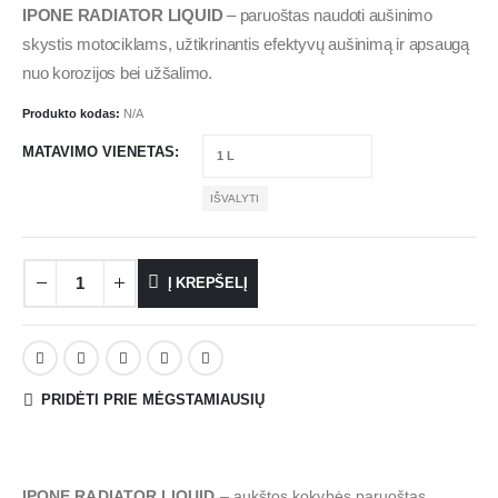
IPONE RADIATOR LIQUID
– paruoštas naudoti aušinimo
skystis motociklams, užtikrinantis efektyvų aušinimą ir apsaugą
nuo korozijos bei užšalimo.
Produkto kodas:
N/A
MATAVIMO VIENETAS
IŠVALYTI
Į KREPŠELĮ
PRIDĖTI PRIE MĖGSTAMIAUSIŲ
IPONE RADIATOR LIQUID
– aukštos kokybės paruoštas