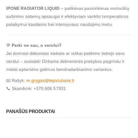
IPONE RADIATOR LIQUID
– patikimas pasirinkimas motociklų
aušinimo sistemų apsaugai ir efektyviam variklio temperatūros
palaikymui kasdienio bei intensyvaus naudojimo metu.
💬
Perki ne sau, o verslui?
Jei domiesi didesniais kiekiais ar ieškai patikimo tiekėjo savo
verslui – susisiek! Dirbame didmeninės prekybos pagrindu ir
mielai aptarsime galimus bendradarbiavimo variantus.
📧 Rašyk:
m.grygas@tepalubaze.lt
📞 Skambink: +370 606 57931
PANAŠŪS PRODUKTAI