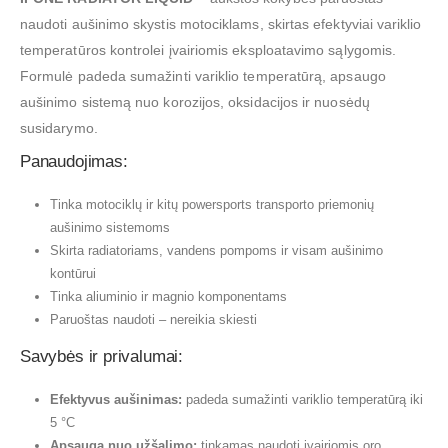
naudoti aušinimo skystis motociklams, skirtas efektyviai variklio
temperatūros kontrolei įvairiomis eksploatavimo sąlygomis.
Formulė padeda sumažinti variklio temperatūrą, apsaugo
aušinimo sistemą nuo korozijos, oksidacijos ir nuosėdų
susidarymo.
Panaudojimas:
Tinka motociklų ir kitų powersports transporto priemonių
aušinimo sistemoms
Skirta radiatoriams, vandens pompoms ir visam aušinimo
kontūrui
Tinka aliuminio ir magnio komponentams
Paruoštas naudoti – nereikia skiesti
Savybės ir privalumai:
Efektyvus aušinimas:
padeda sumažinti variklio temperatūrą iki
5 °C
Apsauga nuo užšalimo:
tinkamas naudoti įvairiomis oro