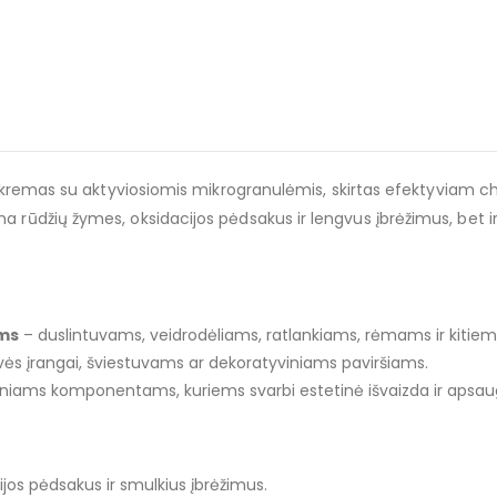
emas su aktyviosiomis mikrogranulėmis, skirtas efektyviam chro
lina rūdžių žymes, oksidacijos pėdsakus ir lengvus įbrėžimus, bet 
ams
– duslintuvams, veidrodėliams, ratlankiams, rėmams ir kiti
s įrangai, šviestuvams ar dekoratyviniams paviršiams.
liniams komponentams, kuriems svarbi estetinė išvaizda ir apsau
jos pėdsakus ir smulkius įbrėžimus.