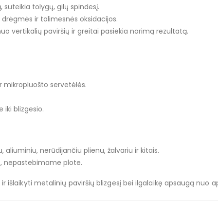
 suteikia tolygų, gilų spindesį.
drėgmės ir tolimesnės oksidacijos.
vertikalių paviršių ir greitai pasiekia norimą rezultatą.
r mikropluošto servetėlės.
iki blizgesio.
 aliuminiu, nerūdijančiu plienu, žalvariu ir kitais.
, nepastebimame plote.
r išlaikyti metalinių paviršių blizgesį bei ilgalaikę apsaugą nuo a