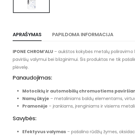
APRAŠYMAS
PAPILDOMA INFORMACIJA
IPONE CHROM’ALU
– aukštos kokybės metalų poliravimo kr
paviršių valymui bei blizginimui. Šis produktas ne tik paša
plėvelę.
Panaudojimas:
Motociklų ir automobilių chromuotiems pavirši
Namų ūkyje
– metaliniams baldų elementams, virtuvė
Pramonėje
– įrankiams, įrenginiams ir visiems meta
Savybės:
Efektyvus valymas
– pašalina rūdžių žymes, oksidaci