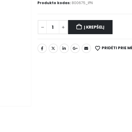
Produkto kodas:
800675_IPN
Į KREPŠELĮ
PRIDĖTI PRIE 