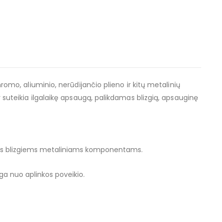
mo, aliuminio, nerūdijančio plieno ir kitų metalinių
ir suteikia ilgalaikę apsaugą, palikdamas blizgią, apsauginę
ems blizgiems metaliniams komponentams.
ga nuo aplinkos poveikio.