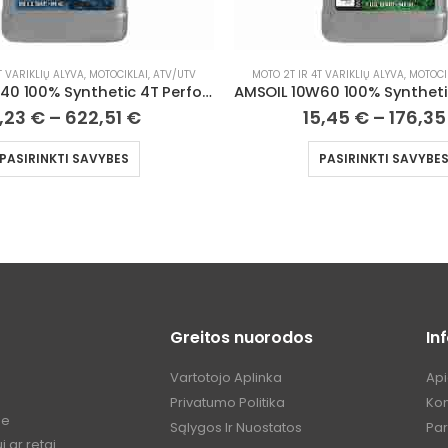
T VARIKLIŲ ALYVA
,
MOTOCIKLAI, ATV/UTV
MOTO 2T IR 4T VARIKLIŲ ALYVA
,
MOTOCI
AMSOIL 10W60 100% Synthetic Dirt Bike Oil
5,45
€
–
176,35
€
19,47
€
–
222,2
PASIRINKTI SAVYBES
PASIRINKTI SAVYBE
Greitos nuorodos
In
Vartotojo Aplinka
Ap
Privatumo Politika
Kon
me
Sąlygos Ir Nuostatos
Pa
 ar retai