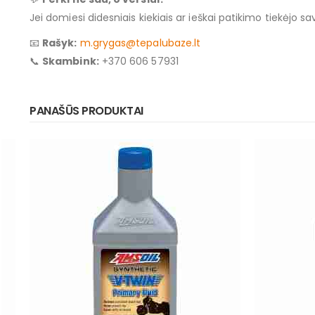
Jei domiesi didesniais kiekiais ar ieškai patikimo tiekėjo
📧
Rašyk:
m.grygas@tepalubaze.lt
📞
Skambink:
+370 606 57931
PANAŠŪS PRODUKTAI