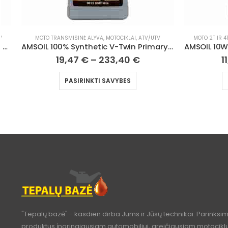
MOTO 2T IR 4T VARIKLIŲ ALYVA
,
MOTOCIKLAI, ATV/UTV
MOTO 2T IR 4
AMSOIL 100% Synthetic V-Twin Primary Fluid
AMSOIL 10W40 100% Synthetic 4T Performance Motorcycle Oil
11,23
€
–
622,51
€
1
PASIRINKTI SAVYBES
"Tepalų bazė" - kasdien dirba Jums ir Jūsų technikai. Parinksi
produktus įnoringiausiam automobiliui, greičiausiam motociklui