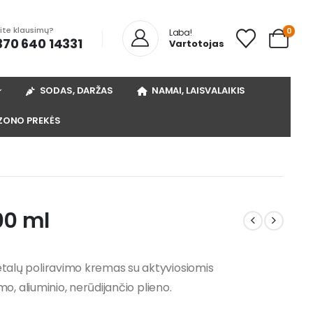
rite klausimų?
0
Laba!
370 640 14331
Vartotojas
SODAS, DARŽAS
NAMAI, LAISVALAIKIS
ZONO PREKĖS
00 ml
alų poliravimo kremas su aktyviosiomis
, aliuminio, nerūdijančio plieno.