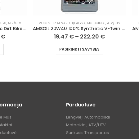
KLAI, ATV/UTV
MOTO 2T IR 4T VARIKLIŲ ALYVA
,
MOTOCIKLAI, ATV/UTV
AMSOIL 20W40 100% Synthetic V-Twin Motorcycle Oil
AMSOIL SAE 60 100% Synthetic V-Twin Motorcycle Oil
0
€
19,47
€
–
233,40
€
S
PASIRINKTI SAVYBES
formacija
Parduotuvė
ie Mus
Lengvieji Automobiliai
taktai
Motociklai, ATV/UTV
rduotuvė
Sunkusis Transportas