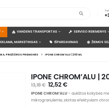
Tu
+
V
VANDENS TRANSPORTAS
SERVISO REIKMENYS
REKLAMA, MARKETINGAS
IŠPARDAVIMAS
ŽIEMOS SE
KA, PRIEŽIŪROS PRIEMONĖS
IPONE CHROM’ALU | 200 ML
IPONE CHROM’ALU | 2
12,52
€
13,18
€
IPONE CHROM’ALU
– aukštos kokybės met
mikrogranulėmis, skirtas efektyviam chromo