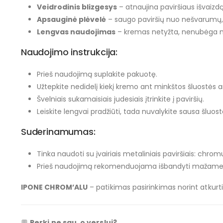
Veidrodinis blizgesys
– atnaujina paviršiaus išvaizdą,
Apsauginė plėvelė
– saugo paviršių nuo nešvarumų, 
Lengvas naudojimas
– kremas netyžta, nenubėga nuo 
Naudojimo instrukcija:
Prieš naudojimą suplakite pakuotę.
Užtepkite nedidelį kiekį kremo ant minkštos šluostės a
Švelniais sukamaisiais judesiais įtrinkite į paviršių.
Leiskite lengvai pradžiūti, tada nuvalykite sausa šluoste 
Suderinamumas:
Tinka naudoti su įvairiais metaliniais paviršiais: chromu,
Prieš naudojimą rekomenduojama išbandyti mažame
IPONE CHROM’ALU
– patikimas pasirinkimas norint atkurti i
💬
Perki ne sau, o verslui?