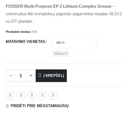
FOSSER Multi‑Purpose EP 2 Lithium Complex Grease
–
universalus litio kompleksų pagrindu pagamintas tepalas NLGI 2
su EP priedais.
Produkto kodas:
N/A
MATAVIMO VIENETAS
IŠVALYTI
Į KREPŠELĮ
PRIDĖTI PRIE MĖGSTAMIAUSIŲ