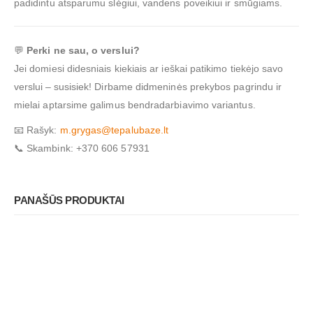
padidintu atsparumu slėgiui, vandens poveikiui ir smūgiams.
💬
Perki ne sau, o verslui?
Jei domiesi didesniais kiekiais ar ieškai patikimo tiekėjo savo
verslui – susisiek! Dirbame didmeninės prekybos pagrindu ir
mielai aptarsime galimus bendradarbiavimo variantus.
📧 Rašyk:
m.grygas@tepalubaze.lt
📞 Skambink: +370 606 57931
PANAŠŪS PRODUKTAI