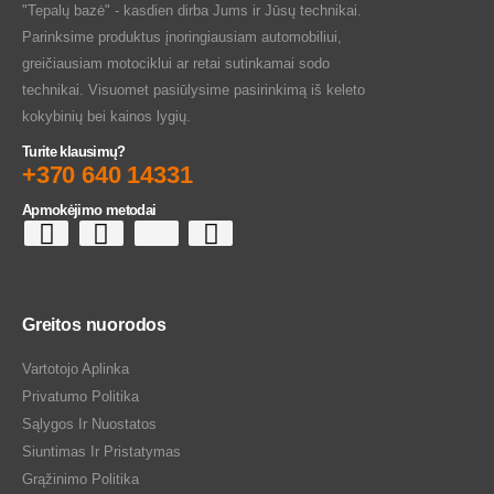
"Tepalų bazė" - kasdien dirba Jums ir Jūsų technikai.
Parinksime produktus įnoringiausiam automobiliui,
greičiausiam motociklui ar retai sutinkamai sodo
technikai. Visuomet pasiūlysime pasirinkimą iš keleto
kokybinių bei kainos lygių.
Turite klausimų?
+370 640 14331
Apmokėjimo metodai
Greitos nuorodos
Vartotojo Aplinka
Privatumo Politika
Sąlygos Ir Nuostatos
Siuntimas Ir Pristatymas
Grąžinimo Politika