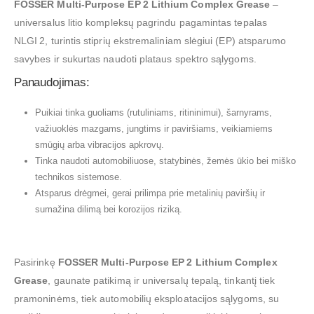
FOSSER Multi‑Purpose EP 2 Lithium Complex Grease
–
universalus litio kompleksų pagrindu pagamintas tepalas
NLGI 2, turintis stiprių ekstremaliniam slėgiui (EP) atsparumo
savybes ir sukurtas naudoti plataus spektro sąlygoms.
Panaudojimas:
Puikiai tinka guoliams (rutuliniams, ritininimui), šarnyrams,
važiuoklės mazgams, jungtims ir paviršiams, veikiamiems
smūgių arba vibracijos apkrovų.
Tinka naudoti automobiliuose, statybinės, žemės ūkio bei miško
technikos sistemose.
Atsparus drėgmei, gerai prilimpa prie metalinių paviršių ir
sumažina dilimą bei korozijos riziką.
Pasirinkę
FOSSER Multi‑Purpose EP 2 Lithium Complex
Grease
, gaunate patikimą ir universalų tepalą, tinkantį tiek
pramoninėms, tiek automobilių eksploatacijos sąlygoms, su