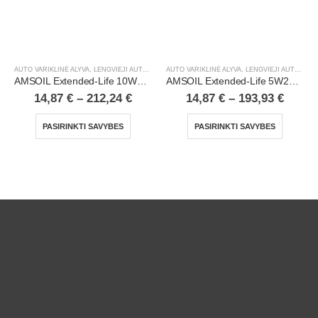
AUTO VARIKLINĖ ALYVA
,
LENGVIEJI AUTOMOBILIAI
AUTO VARIKLINĖ ALYVA
,
LENGVIEJI AUTOMOBILIAI
AMSOIL Extended-Life 10W40 100% Synthetic Motor Oil
AMSOIL Extended-Life 5W20 100% Synthetic Motor Oil
14,87
€
–
212,24
€
14,87
€
–
193,93
€
PASIRINKTI SAVYBES
PASIRINKTI SAVYBES