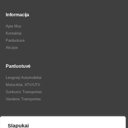
Informacija
Apie Mus
Kontaktai
Parduotuvė
Akcijos
Parduotuvė
Lengvieji Automobiliai
Motociklai, ATV/UTV
Sunkusis Transportas
Vandens Transportas
Slapukai