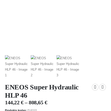
ENEOS Super Hydraulic
HLP 46
144,22
€
–
808,65
€
Produkto kodas:
EU0101