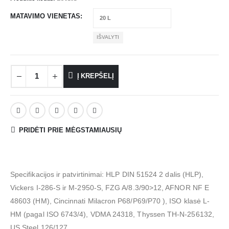
MATAVIMO VIENETAS
IŠVALYTI
Į KREPŠELĮ
PRIDĖTI PRIE MĖGSTAMIAUSIŲ
Specifikacijos ir patvirtinimai: HLP DIN 51524 2 dalis (HLP),
Vickers I-286-S ir M-2950-S, FZG A/8.3/90>12, AFNOR NF E
48603 (HM), Cincinnati Milacron P68/P69/P70 ), ISO klasė L-
HM (pagal ISO 6743/4), VDMA 24318, Thyssen TH-N-256132,
US Steel 126/127