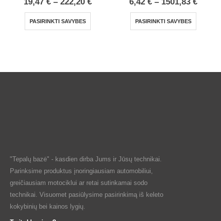
19,47
€
–
222,20
€
6,42
€
–
1501,83
€
PASIRINKTI SAVYBES
PASIRINKTI SAVYBES
"Tepalų bazė" - kasdien dirba Jums ir Jūsų technikai.
Parinksime produktus įnoringiausiam automobiliui,
greičiausiam motociklui ar retai sutinkamai sodo
technikai. Visuomet pasiūlysime pasirinkimą iš keleto
kokybinių bei kainos lygių.