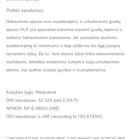
Prekės aprašymas:
Hidraulinės alyvos nuo nusidėvėjimo ir cirkuliacinės guolių
alyvos HLP yra specialiai sukurtos naudoti guolių tepimui ir
kelioms hidraulinėms sistemoms. Jie sumažina siurbimo
susidėvėjimą iki minimumo ir taip užtikrina itin ilgą įrangos
tarnavimo laiką. Be to, šios alyvos labai tinka vakuuminiams
siurbliams, tekstilės mašinoms sutepti ir kaip cirkuliacinės
alyvos, kur puikiai sutepa guolius ir krumpliaračius.
Kokybės lygis: Mineralinė
DIN standartas: 51 524 part 2 (HLP)
AFNOR: NF E 48603 (HM)
ISO standartas: L-HM (according to ISO 6743/4)
CINCINNATI MILACRON P68, CINCINNATI MILACRON P69,