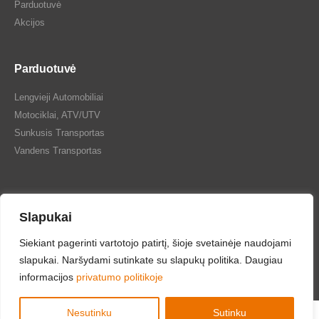
Parduotuvė
Akcijos
Parduotuvė
Lengvieji Automobiliai
Motociklai, ATV/UTV
Sunkusis Transportas
Vandens Transportas
Slapukai
Siekiant pagerinti vartotojo patirtį, šioje svetainėje naudojami
Tepalų Bazė © 2024 Visos teisės saugomos
slapukai. Naršydami sutinkate su slapukų politika. Daugiau
informacijos
privatumo politikoje
Nesutinku
Sutinku