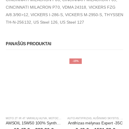
CINCINNATI MILACRON P70, VDMA 24318, VICKERS FZG
A/8.3/90>12, VICKERS I-286-S, VICKERS M-2950-S, THYSSEN
TH-N-256132, US Steel 126, US Steel 127
PANAŠŪS PRODUKTAI
-15%
MOTO 2T IR 4T VARIKLIŲ ALYVA
,
MOTOCIKLAI, ATV/UTV
AUTO ANTIFRIZAS, AUŠINIMO SKYSTIS
,
SUNKUSIS TRANSPORTAS
,
H/D A
AMSOIL 15W50 100% Synthetic Metric Motorcycle Oil
Antifrizas mėlynas Expert -35C