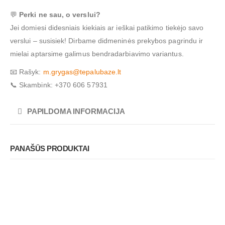
💬
Perki ne sau, o verslui?
Jei domiesi didesniais kiekiais ar ieškai patikimo tiekėjo savo
verslui – susisiek! Dirbame didmeninės prekybos pagrindu ir
mielai aptarsime galimus bendradarbiavimo variantus.
📧 Rašyk:
m.grygas@tepalubaze.lt
📞 Skambink: +370 606 57931
PAPILDOMA INFORMACIJA
PANAŠŪS PRODUKTAI