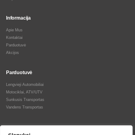
Informacija
Apie Mus
Kontaktai
Parduotuvė
Akcijos
Parduotuvė
Lengvieji Automobiliai
Motociklai, ATV/UTV
Sunkusis Transportas
Vandens Transportas