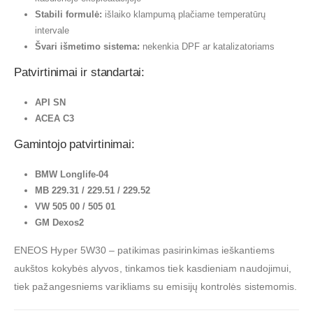
Stabili formulė:
išlaiko klampumą plačiame temperatūrų
intervale
Švari išmetimo sistema:
nekenkia DPF ar katalizatoriams
Patvirtinimai ir standartai:
API SN
ACEA C3
Gamintojo patvirtinimai:
BMW Longlife-04
MB 229.31 / 229.51 / 229.52
VW 505 00 / 505 01
GM Dexos2
ENEOS Hyper 5W30 – patikimas pasirinkimas ieškantiems
aukštos kokybės alyvos, tinkamos tiek kasdieniam naudojimui,
tiek pažangesniems varikliams su emisijų kontrolės sistemomis.