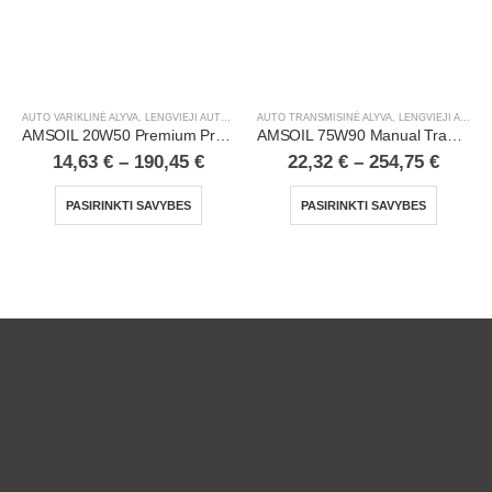
AUTO VARIKLINĖ ALYVA
,
LENGVIEJI AUTOMOBILIAI
AUTO TRANSMISINĖ ALYVA
,
LENGVIEJI AUTOMOBILIAI
AMSOIL 20W50 Premium Protection 100% Synthetic Motor Oil
AMSOIL 75W90 Manual Transmission & Transaxle Gear Lube
14,63
€
–
190,45
€
22,32
€
–
254,75
€
PASIRINKTI SAVYBES
PASIRINKTI SAVYBES