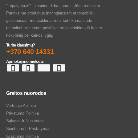
"Tepalų bazė" - kasdien dirba Jums ir Jūsų technikai.
Parinksime produktus įnoringiausiam automobiliui,
greičiausiam motociklui ar retai sutinkamai sodo
technikai. Visuomet pasiūlysime pasirinkimą iš keleto
kokybinių bei kainos lygių.
Turite klausimų?
+370 640 14331
Apmokėjimo metodai
Greitos nuorodos
Vartotojo Aplinka
Privatumo Politika
Sąlygos Ir Nuostatos
Siuntimas Ir Pristatymas
Grąžinimo Politika