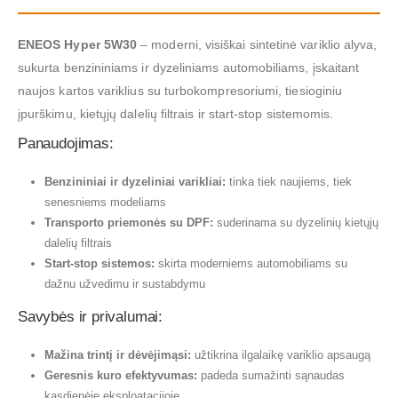
ENEOS Hyper 5W30
– moderni, visiškai sintetinė variklio alyva,
sukurta benzininiams ir dyzeliniams automobiliams, įskaitant
naujos kartos variklius su turbokompresoriumi, tiesioginiu
įpurškimu, kietųjų dalelių filtrais ir start-stop sistemomis.
Panaudojimas:
Benzininiai ir dyzeliniai varikliai:
tinka tiek naujiems, tiek
senesniems modeliams
Transporto priemonės su DPF:
suderinama su dyzelinių kietųjų
dalelių filtrais
Start-stop sistemos:
skirta moderniems automobiliams su
dažnu užvedimu ir sustabdymu
Savybės ir privalumai:
Mažina trintį ir dėvėjimąsi:
užtikrina ilgalaikę variklio apsaugą
Geresnis kuro efektyvumas:
padeda sumažinti sąnaudas
kasdienėje eksploatacijoje