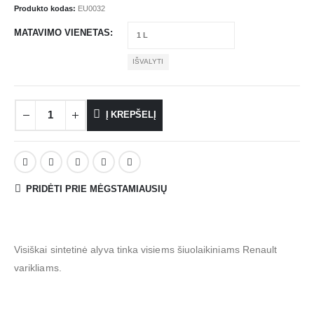
Produkto kodas:
EU0032
MATAVIMO VIENETAS
IŠVALYTI
Į KREPŠELĮ
PRIDĖTI PRIE MĖGSTAMIAUSIŲ
Visiškai sintetinė alyva tinka visiems šiuolaikiniams Renault
varikliams.