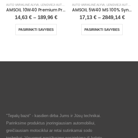
AUTO VARIKLINĖ ALYVA
,
LENGVIEJI AUTOMOBILIAI
AUTO VARIKLINĖ ALYVA
,
LENGVIEJI AUTOMOBILIAI
AMSOIL 10W40 Premium Protection 100% Synthetic Motor Oil
AMSOIL 5W40 MS 100% Synthetic European Motor Oil
14,63
€
–
189,96
€
17,13
€
–
2849,14
€
PASIRINKTI SAVYBES
PASIRINKTI SAVYBES
"Tepalų bazė" - kasdien dirba Jums ir Jūsų technikai.
Parinksime produktus įnoringiausiam automobiliui,
greičiausiam motociklui ar retai sutinkamai sodo
technikai. Visuomet pasiūlysime pasirinkimą iš keleto