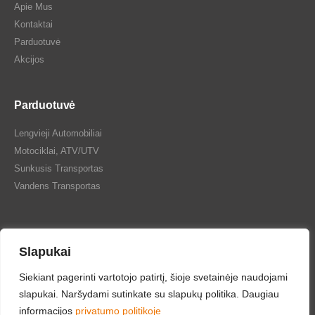
Apie Mus
Kontaktai
Parduotuvė
Akcijos
Parduotuvė
Lengvieji Automobiliai
Motociklai, ATV/UTV
Sunkusis Transportas
Vandens Transportas
Slapukai
Siekiant pagerinti vartotojo patirtį, šioje svetainėje naudojami
Tepalų Bazė © 2024 Visos teisės saugomos
slapukai. Naršydami sutinkate su slapukų politika. Daugiau
informacijos
privatumo politikoje