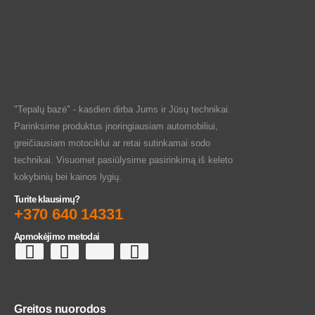
"Tepalų bazė" - kasdien dirba Jums ir Jūsų technikai.
Parinksime produktus įnoringiausiam automobiliui,
greičiausiam motociklui ar retai sutinkamai sodo
technikai. Visuomet pasiūlysime pasirinkimą iš keleto
kokybinių bei kainos lygių.
Turite klausimų?
+370 640 14331
Apmokėjimo metodai
Greitos nuorodos