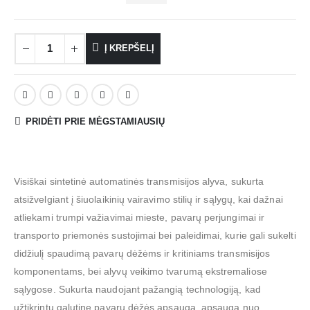
Į KREPŠELĮ
PRIDĖTI PRIE MĖGSTAMIAUSIŲ
Visiškai sintetinė automatinės transmisijos alyva, sukurta
atsižvelgiant į šiuolaikinių vairavimo stilių ir sąlygų, kai dažnai
atliekami trumpi važiavimai mieste, pavarų perjungimai ir
transporto priemonės sustojimai bei paleidimai, kurie gali sukelti
didžiulį spaudimą pavarų dėžėms ir kritiniams transmisijos
komponentams, bei alyvų veikimo tvarumą ekstremaliose
sąlygose. Sukurta naudojant pažangią technologiją, kad
užtikrintų galutinę pavarų dėžės apsaugą, apsaugą nuo