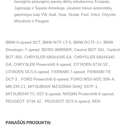
tiesioginio perjungimo pavarų dėžių reikalavimus Europoje,
Japonijoje ir Šiaurės Amerikoje, įskaitant tokius automobilių
gamintojus kaip VW, Audi, Seat, Skoda, Ford, Volvo, Chrysler,
Mitsubishi ir Peugeot.
BMW 6-speed DCT, BMW MTF LT-5, BMW DCTF-1+, BMW
Drivelogic 7-speed, BORG WARNER, Castrol BOT 341, Castrol
BOT 450, CHRYSLER 68044345 EA, CHRYSLER 68044345
GA, CHRYSLER Powershift 6-speed, CITROEN 9734.S2 ,
CITROEN DCS 6-speed, FERRARI 7-speed, FERRARI TE
DCT-3 , FORD Powershift 6-speed, FORD WSS-M2C 936-A,
MB 239.21, MITSUBISHI MZ320065 DIAQ SSTF-1,
MITSUBISHI TC-SST 6-speed, NISSAN Powershift 6-speed,
PEUGEOT 9734.S2 , PEUGEOT DCS 6-speed, REN
PANAŠŪS PRODUKTAI