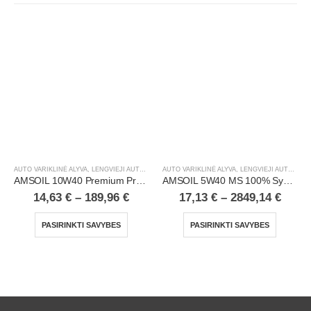
AUTO VARIKLINĖ ALYVA
,
LENGVIEJI AUTOMOBILIAI
AUTO VARIKLINĖ ALYVA
,
LENGVIEJI AUTOMOBILIAI
AMSOIL 10W40 Premium Protection 100% Synthetic Motor Oil
AMSOIL 5W40 MS 100% Synthetic European Motor Oil
14,63
€
–
189,96
€
17,13
€
–
2849,14
€
PASIRINKTI SAVYBES
PASIRINKTI SAVYBES