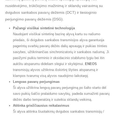
nusidėvėjimo, trūkčiojimo mažinimą ir sklandų vairavimą su
dvigubos sankabos pavarų dėžėmis (DCT) ir tiesioginio
perjungimo pavarų dėžėmis (DSG).
Pažangi visiškai sintetinė technologija
Naudojant visiškai sintetinę bazinę alyvą kartu su našumo
priedais, ši dvigubos sankabos transmisijos alyva garantuoja
pagerintą svarbių pavarų dėžės dalių apsaugą ir puikias trinties
savybes, užtikrinančias sinchronizatorių ir sankabos našumą. Ji
pasižymi puikiu terminio ir oksidacinio stabilumo lygiu bei itin
aukštu atsparumu dideliam slėgiui ir skylėjimui.
ENEOS
transmisijų alyvos užtikrina išskirtinį šlyties atsparumą ir
klampos tvarumą visą alyvos naudojimo laikotarpį.
Lengvas pavarų perjungimas
Ši alyva užtikrina lengvą pavarų perjungimą po šalto starto dėl
savo puikių šalčio pralaidumo savybių, padeda sumažinti pavarų
dėžės darbo temperatūrą ir suteikia sklandų veikimą.
Atitinka griežčiausius reikalavimus
Ši alyva atitinka šiuolaikinių dvigubos sankabos transmisijų /