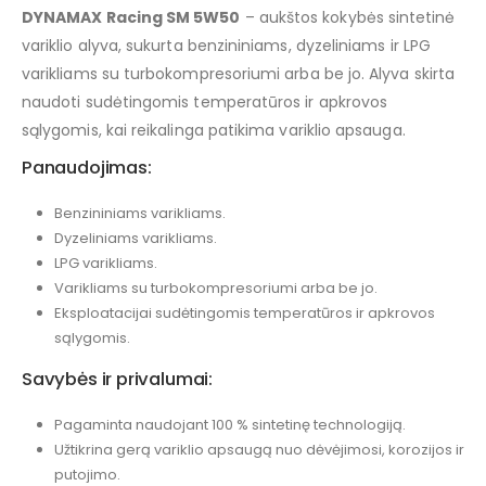
DYNAMAX Racing SM 5W50
– aukštos kokybės sintetinė
variklio alyva, sukurta benzininiams, dyzeliniams ir LPG
varikliams su turbokompresoriumi arba be jo. Alyva skirta
naudoti sudėtingomis temperatūros ir apkrovos
sąlygomis, kai reikalinga patikima variklio apsauga.
Panaudojimas:
Benzininiams varikliams.
Dyzeliniams varikliams.
LPG varikliams.
Varikliams su turbokompresoriumi arba be jo.
Eksploatacijai sudėtingomis temperatūros ir apkrovos
sąlygomis.
Savybės ir privalumai:
Pagaminta naudojant 100 % sintetinę technologiją.
Užtikrina gerą variklio apsaugą nuo dėvėjimosi, korozijos ir
putojimo.