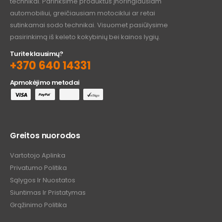
technikai. Parinksime produktus įnoringiausiam
automobiliui, greičiausiam motociklui ar retai
sutinkamai sodo technikai. Visuomet pasiūlysime
pasirinkimą iš keleto kokybinių bei kainos lygių.
Turite klausimų?
+370 640 14331
Apmokėjimo metodai
Greitos nuorodos
Vartotojo Aplinka
Privatumo Politika
Sąlygos Ir Nuostatos
Siuntimas Ir Pristatymas
Grąžinimo Politika