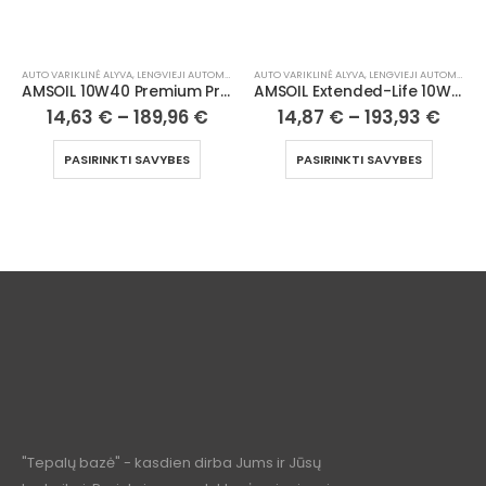
AUTO VARIKLINĖ ALYVA
,
LENGVIEJI AUTOMOBILIAI
AUTO VARIKLINĖ ALYVA
,
LENGVIEJI AUTOMOBILIAI
AMSOIL 10W40 Premium Protection 100% Synthetic Motor Oil
AMSOIL Extended-Life 10W30 100% Synthetic Motor Oil
14,63
€
–
189,96
€
14,87
€
–
193,93
€
PASIRINKTI SAVYBES
PASIRINKTI SAVYBES
"Tepalų bazė" - kasdien dirba Jums ir Jūsų