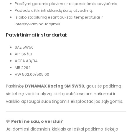
Pasižymi geromis plovimo ir dispersinėmis savybėmis.
Padeda užtikrinti sklandų šaltą užvedimą.
Išlaiko stabilumą esant aukštai temperatūrai ir
intensyviam naudojimui.
Patvirtinimai ir standartai:
SAE 5W50
API SN/CF
ACEA A3/B4
MB 229.1
VW 502.00/505.00
Pasirinkę
DYNAMAX Racing SM 5W50
, gausite patikimą
sintetinę variklio alyvą, skirtą aukštesniam našumui ir
variklio apsaugai sudėtingomis eksploatacijos sąlygomis.
💬
Perki ne sau, o verslui?
Jei domiesi didesniais kiekiais ar ieškai patikimo tiekėjo