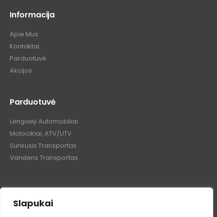
Informacija
Apie Mus
Kontaktai
Parduotuvė
Akcijos
Parduotuvė
Lengvieji Automobiliai
Motociklai, ATV/UTV
Sunkusis Transportas
Vandens Transportas
Slapukai