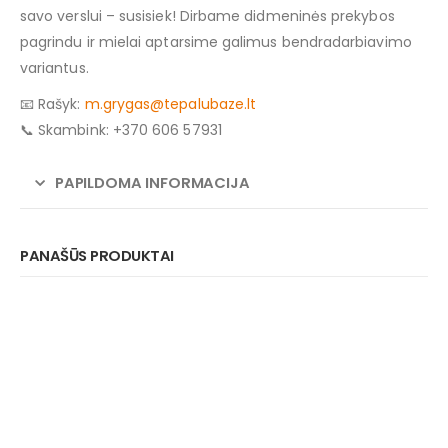
savo verslui – susisiek! Dirbame didmeninės prekybos
pagrindu ir mielai aptarsime galimus bendradarbiavimo
variantus.
📧 Rašyk:
m.grygas@tepalubaze.lt
📞 Skambink: +370 606 57931
PAPILDOMA INFORMACIJA
PANAŠŪS PRODUKTAI