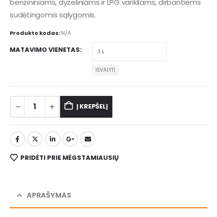
benzininiams, dyzeliniams ir LPG varikliams, dirbantiems
sudėtingomis sąlygomis.
Produkto kodas:
N/A
MATAVIMO VIENETAS
IŠVALYTI
Į KREPŠELĮ
PRIDĖTI PRIE MĖGSTAMIAUSIŲ
APRAŠYMAS