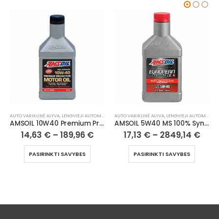
AUTO VARIKLINĖ ALYVA
,
LENGVIEJI AUTOMOBILIAI
AUTO ANTIFRIZAS, AUŠINIMO SKYSTIS
,
LENGVIEJI AUTOMOBILIAI
AMSOIL 5W40 MS 100% Synthetic European Motor Oil
AMSOIL Powersports Antifreeze & Coolant | 1 qt
17,13
€
–
2849,14
€
13,85
€
PASIRINKTI SAVYBES
Į KREPŠELĮ