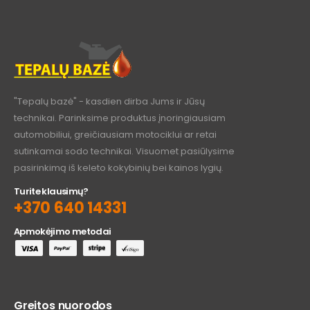
"Tepalų bazė" - kasdien dirba Jums ir Jūsų
technikai. Parinksime produktus įnoringiausiam
automobiliui, greičiausiam motociklui ar retai
sutinkamai sodo technikai. Visuomet pasiūlysime
pasirinkimą iš keleto kokybinių bei kainos lygių.
Turite klausimų?
+370 640 14331
Apmokėjimo metodai
Greitos nuorodos