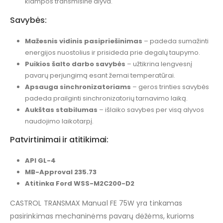
klampos transmisinė alyva.
Savybės:
Mažesnis vidinis pasipriešinimas
– padeda sumažinti
energijos nuostolius ir prisideda prie degalų taupymo.
Puikios šalto darbo savybės
– užtikrina lengvesnį
pavarų perjungimą esant žemai temperatūrai.
Apsauga sinchronizatoriams
– geros trinties savybės
padeda prailginti sinchronizatorių tarnavimo laiką.
Aukštas stabilumas
– išlaiko savybes per visą alyvos
naudojimo laikotarpį.
Patvirtinimai ir atitikimai:
API GL-4
MB-Approval 235.73
Atitinka Ford WSS-M2C200-D2
CASTROL TRANSMAX Manual FE 75W yra tinkamas
pasirinkimas mechaninėms pavarų dėžėms, kurioms