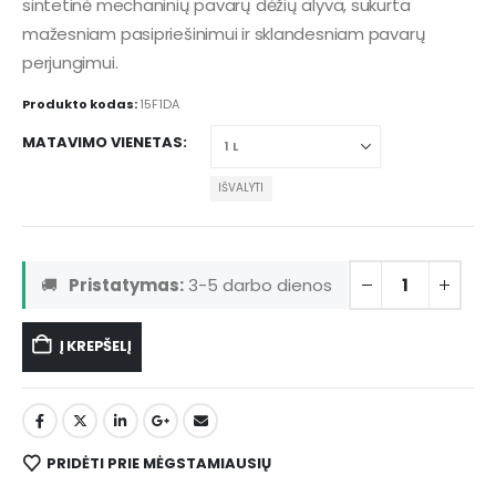
sintetinė mechaninių pavarų dėžių alyva, sukurta
mažesniam pasipriešinimui ir sklandesniam pavarų
perjungimui.
Produkto kodas:
15F1DA
MATAVIMO VIENETAS
IŠVALYTI
🚚
Pristatymas:
3-5 darbo dienos
Į KREPŠELĮ
PRIDĖTI PRIE MĖGSTAMIAUSIŲ