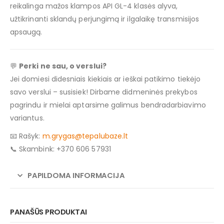
reikalinga mažos klampos API GL-4 klasės alyva,
užtikrinanti sklandų perjungimą ir ilgalaikę transmisijos
apsaugą.
💬
Perki ne sau, o verslui?
Jei domiesi didesniais kiekiais ar ieškai patikimo tiekėjo
savo verslui – susisiek! Dirbame didmeninės prekybos
pagrindu ir mielai aptarsime galimus bendradarbiavimo
variantus.
📧 Rašyk:
m.grygas@tepalubaze.lt
📞 Skambink: +370 606 57931
PAPILDOMA INFORMACIJA
PANAŠŪS PRODUKTAI