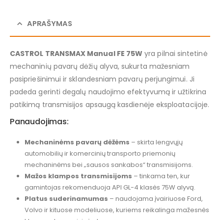
APRAŠYMAS
CASTROL TRANSMAX Manual FE 75W
yra pilnai sintetinė
mechaninių pavarų dėžių alyva, sukurta mažesniam
pasipriešinimui ir sklandesniam pavarų perjungimui. Ji
padeda gerinti degalų naudojimo efektyvumą ir užtikrina
patikimą transmisijos apsaugą kasdienėje eksploatacijoje.
Panaudojimas:
Mechaninėms pavarų dėžėms
– skirta lengvųjų
automobilių ir komercinių transporto priemonių
mechaninėms bei „sausos sankabos“ transmisijoms.
Mažos klampos transmisijoms
– tinkama ten, kur
gamintojas rekomenduoja API GL-4 klasės 75W alyvą.
Platus suderinamumas
– naudojama įvairiuose Ford,
Volvo ir kituose modeliuose, kuriems reikalinga mažesnės