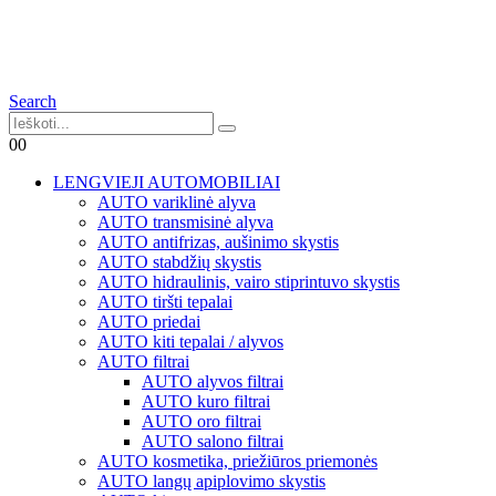
Search
0
0
LENGVIEJI AUTOMOBILIAI
AUTO variklinė alyva
AUTO transmisinė alyva
AUTO antifrizas, aušinimo skystis
AUTO stabdžių skystis
AUTO hidraulinis, vairo stiprintuvo skystis
AUTO tiršti tepalai
AUTO priedai
AUTO kiti tepalai / alyvos
AUTO filtrai
AUTO alyvos filtrai
AUTO kuro filtrai
AUTO oro filtrai
AUTO salono filtrai
AUTO kosmetika, priežiūros priemonės
AUTO langų apiplovimo skystis