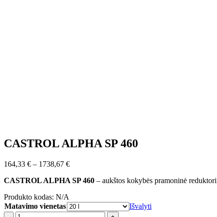
CASTROL ALPHA SP 460
Price
164,33
€
–
1738,67
€
range:
CASTROL ALPHA SP 460
– aukštos kokybės pramoninė reduktori
164,33 €
through
Produkto kodas:
N/A
1738,67 €
Matavimo vienetas
Išvalyti
-
+