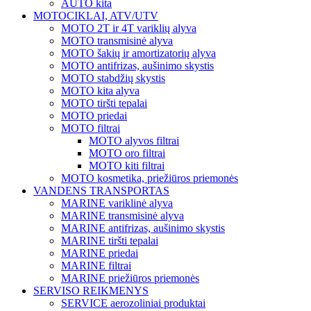
AUTO kita
MOTOCIKLAI, ATV/UTV
MOTO 2T ir 4T variklių alyva
MOTO transmisinė alyva
MOTO šakių ir amortizatorių alyva
MOTO antifrizas, aušinimo skystis
MOTO stabdžių skystis
MOTO kita alyva
MOTO tiršti tepalai
MOTO priedai
MOTO filtrai
MOTO alyvos filtrai
MOTO oro filtrai
MOTO kiti filtrai
MOTO kosmetika, priežiūros priemonės
VANDENS TRANSPORTAS
MARINE variklinė alyva
MARINE transmisinė alyva
MARINE antifrizas, aušinimo skystis
MARINE tiršti tepalai
MARINE priedai
MARINE filtrai
MARINE priežiūros priemonės
SERVISO REIKMENYS
SERVICE aerozoliniai produktai