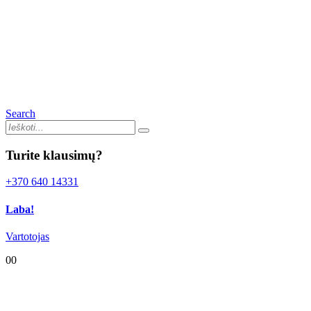
Search
Turite klausimų?
+370 640 14331
Laba!
Vartotojas
0
0