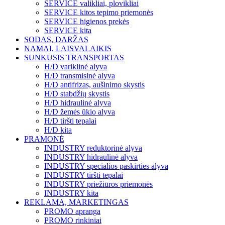
SERVICE valikliai, plovikliai
SERVICE kitos tepimo priemonės
SERVICE higienos prekės
SERVICE kita
SODAS, DARŽAS
NAMAI, LAISVALAIKIS
SUNKUSIS TRANSPORTAS
H/D variklinė alyva
H/D transmisinė alyva
H/D antifrizas, aušinimo skystis
H/D stabdžių skystis
H/D hidraulinė alyva
H/D žemės ūkio alyva
H/D tiršti tepalai
H/D kita
PRAMONĖ
INDUSTRY reduktorinė alyva
INDUSTRY hidraulinė alyva
INDUSTRY specialios paskirties alyva
INDUSTRY tiršti tepalai
INDUSTRY priežiūros priemonės
INDUSTRY kita
REKLAMA, MARKETINGAS
PROMO apranga
PROMO rinkiniai